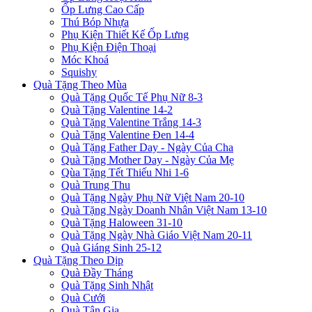
Ốp Lưng Cao Cấp
Thú Bóp Nhựa
Phụ Kiện Thiết Kế Ốp Lưng
Phụ Kiện Điện Thoại
Móc Khoá
Squishy
Quà Tặng Theo Mùa
Quà Tặng Quốc Tế Phụ Nữ 8-3
Quà Tặng Valentine 14-2
Quà Tặng Valentine Trắng 14-3
Quà Tặng Valentine Đen 14-4
Quà Tặng Father Day - Ngày Của Cha
Quà Tặng Mother Day - Ngày Của Mẹ
Qùa Tặng Tết Thiếu Nhi 1-6
Quà Trung Thu
Quà Tặng Ngày Phụ Nữ Việt Nam 20-10
Quà Tặng Ngày Doanh Nhân Việt Nam 13-10
Quà Tặng Haloween 31-10
Quà Tặng Ngày Nhà Giáo Việt Nam 20-11
Quà Giáng Sinh 25-12
Quà Tặng Theo Dịp
Quà Đầy Tháng
Quà Tặng Sinh Nhật
Quà Cưới
Quà Tân Gia