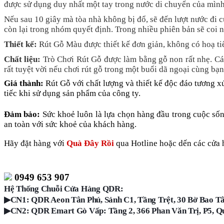
được sử dụng duy nhất một tay trong nước di chuyển của mình
Nếu sau 10 giây mà tòa nhà không bị đổ, sẽ đến lượt nước đi củ
còn lại trong nhóm quyết định. Trong nhiều phiên bản sẽ coi n
Thiết kế:
Rút Gỗ Màu được thiết kế đơn giản, không có hoạ tiết
Chất liệu:
Trò Chơi Rút Gỗ được làm bằng gỗ non rất nhẹ. Các 
rất tuyệt vời nếu chơi rút gỗ trong một buổi dã ngoại cùng bạn
Giá thành:
Rút Gỗ với chất lượng và thiết kế độc đáo tương x
tiếc khi sử dụng sản phẩm của công ty.
Đảm bảo:
Sức khoẻ luôn là lựa chọn hàng đầu trong cuộc s
an toàn với sức khoẻ của khách hàng.
Hãy đặt hàng với
Quà Đây Rồi
qua Hotline hoặc dến các cửa h
0949 653 907
Hệ Thống Chuỗi Cửa Hàng QDR:
▶
CN1: QDR Aeon Tân Phú, Sảnh C1, Tầng Trệt, 30 Bờ Bao Tâ
▶
CN2: QDR Emart Gò Vấp: Tầng 2, 366 Phan Văn Trị, P5, Q