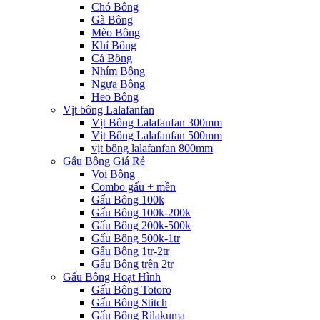
Chó Bông
Gà Bông
Mèo Bông
Khỉ Bông
Cá Bông
Nhím Bông
Ngựa Bông
Heo Bông
Vịt bông Lalafanfan
Vịt Bông Lalafanfan 300mm
Vịt Bông Lalafanfan 500mm
vịt bông lalafanfan 800mm
Gấu Bông Giá Rẻ
Voi Bông
Combo gấu + mền
Gấu Bông 100k
Gấu Bông 100k-200k
Gấu Bông 200k-500k
Gấu Bông 500k-1tr
Gấu Bông 1tr-2tr
Gấu Bông trên 2tr
Gấu Bông Hoạt Hình
Gấu Bông Totoro
Gấu Bông Stitch
Gấu Bông Rilakuma