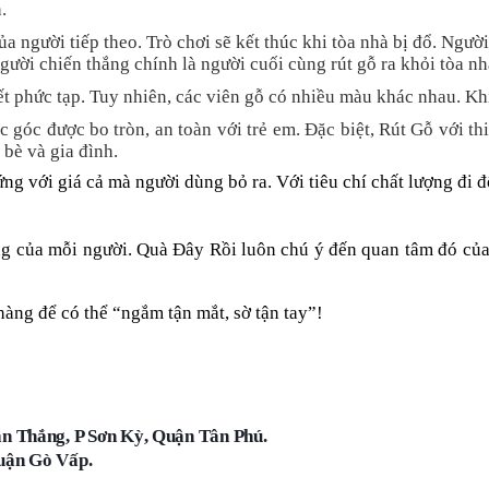
.
a người tiếp theo. Trò chơi sẽ kết thúc khi tòa nhà bị đổ. Ngườ
gười chiến thắng chính là người cuối cùng rút gỗ ra khỏi tòa n
 phức tạp. Tuy nhiên, các viên gỗ có nhiều màu khác nhau. Khi 
góc được bo tròn, an toàn với trẻ em. Đặc biệt, Rút Gỗ với thi
 bè và gia đình.
ứng với giá cả mà người dùng bỏ ra. Với tiêu chí chất lượng đi
ống của mỗi người. Quà Đây Rồi luôn chú ý đến quan tâm đó c
àng để có thể “ngắm tận mắt, sờ tận tay”!
n Thắng, P Sơn Kỳ, Quận Tân Phú.
uận Gò Vấp.