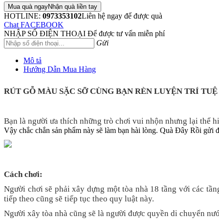
Mua quà ngay
Nhận quà liền tay
HOTLINE:
0973353102
Liên hệ ngay để được quà
Chat FACEBOOK
NHẬP SỐ ĐIỆN THOẠI
Để được tư vấn miễn phí
Gửi
Mô tả
Hướng Dẫn Mua Hàng
RÚT GỖ MÀU SẶC SỠ CÙNG BẠN RÈN LUYỆN TRÍ TUỆ
Bạn là người ưa thích những trò chơi vui nhộn nhưng lại thể hi
Vậy chắc chắn sản phẩm này sẽ làm bạn hài lòng. Quà Đây Rồi gửi
Cách chơi:
Người chơi sẽ phải xây dựng một tòa nhà 18 tầng với các tầ
tiếp theo cũng sẽ tiếp tục theo quy luật này.
Người xây tòa nhà cũng sẽ là người được quyền di chuyển nước 