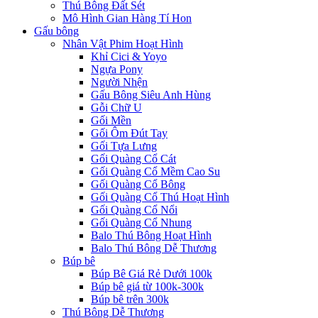
Thú Bông Đất Sét
Mô Hình Gian Hàng Tí Hon
Gấu bông
Nhân Vật Phim Hoạt Hình
Khỉ Cici & Yoyo
Ngựa Pony
Người Nhện
Gấu Bông Siêu Anh Hùng
Gỗi Chữ U
Gối Mền
Gối Ôm Đút Tay
Gối Tựa Lưng
Gối Quàng Cổ Cát
Gối Quàng Cổ Mềm Cao Su
Gối Quàng Cổ Bông
Gối Quàng Cổ Thú Hoạt Hình
Gối Quàng Cổ Nổi
Gối Quàng Cổ Nhung
Balo Thú Bông Hoạt Hình
Balo Thú Bông Dễ Thương
Búp bê
Búp Bê Giá Rẻ Dưới 100k
Búp bê giá từ 100k-300k
Búp bê trên 300k
Thú Bông Dễ Thương