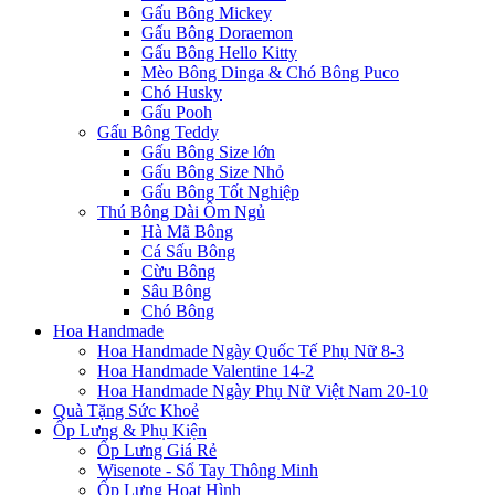
Gấu Bông Mickey
Gấu Bông Doraemon
Gấu Bông Hello Kitty
Mèo Bông Dinga & Chó Bông Puco
Chó Husky
Gấu Pooh
Gấu Bông Teddy
Gấu Bông Size lớn
Gấu Bông Size Nhỏ
Gấu Bông Tốt Nghiệp
Thú Bông Dài Ôm Ngủ
Hà Mã Bông
Cá Sấu Bông
Cừu Bông
Sâu Bông
Chó Bông
Hoa Handmade
Hoa Handmade Ngày Quốc Tế Phụ Nữ 8-3
Hoa Handmade Valentine 14-2
Hoa Handmade Ngày Phụ Nữ Việt Nam 20-10
Quà Tặng Sức Khoẻ
Ốp Lưng & Phụ Kiện
Ốp Lưng Giá Rẻ
Wisenote - Sổ Tay Thông Minh
Ốp Lưng Hoạt Hình