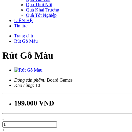
Quà Thôi Nôi
Quà Khai Trương
Quà Tốt Nghiệp
LIÊN HỆ
Tin tức
Trang chủ
Rút Gỗ Màu
Rút Gỗ Màu
Dòng sản phẩm:
Board Games
Kho hàng:
10
199.000 VNĐ
-
+