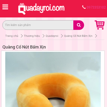
0973353102
Trang chủ
Thương hiệu
Quadayroi
Quàng Cổ Nút Bấm Xịn
Quàng Cổ Nút Bấm Xịn