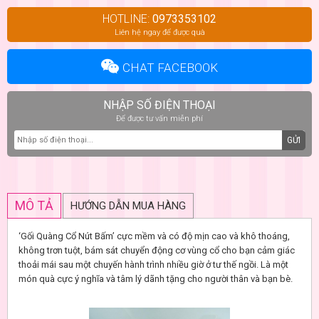
HOTLINE:
0973353102
Liên hệ ngay để được quà
CHAT FACEBOOK
NHẬP SỐ ĐIỆN THOẠI
Để được tư vấn miễn phí
GỬI
MÔ TẢ
HƯỚNG DẪN MUA HÀNG
‘Gối Quàng Cổ Nút Bấm’ cực mềm và có độ mịn cao và khô thoáng,
không trơn tuột, bám sát chuyển động cơ vùng cổ cho bạn cảm giác
thoải mái sau một chuyến hành trình nhiều giờ ở tư thế ngồi. Là một
món quà cực ý nghĩa và tâm lý dãnh tặng cho người thân và bạn bè.