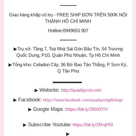
➖➖➖➖➖
Giao hàng khắp vũ trụ - FREE SHIP ĐƠN TRÊN 500K NỘI
THÀNH HỒ CHÍ MINH
Hotline:0949653 907
➖➖➖➖➖
▶
Trụ sở: Tầng 7, Toà Nhà Sài Gòn Bảo Tín, 54 Trương
Quốc Dung, P10, Quận Phú Nhuận, Tp Hồ Chí Minh
▶
Tổng kho: Celadon City, 36 Bờ Bao Tân Thắng, P Sơn Kỳ,
Q Tân Phú
▂▂▂▂▂▂▂▂
Website:
▶
http://quadayroi.com
Facebook:
▶
https://www.facebook.com/quadayroigiftshop/
Google Maps
▶
:
https://bit.ly/2MtXfYH
Subscribe Youtube
▶
:
https://bit.ly/2MnjH5I
▶