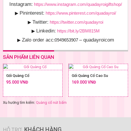
Instagram:
https://www.instagram.com/quadayroigiftshop/
Pininterest:
▶
https://www.pinterest.com/quadayroi/
Twitter:
▶
https://twitter.com/quadayroi
Linkedin:
▶
https://bit.ly/2BM815M
Zalo order acc
– quadayroicom
▶
:0949653907
SẢN PHẨM LIÊN QUAN
Gối Quàng Cổ
Gối Quàng Cổ Cao Su
95.000 VNĐ
169.000 VNĐ
Xu hướng tìm kiếm:
Quàng cổ nút bấm
KHÁCH HÀNG
HỖ TRỢ