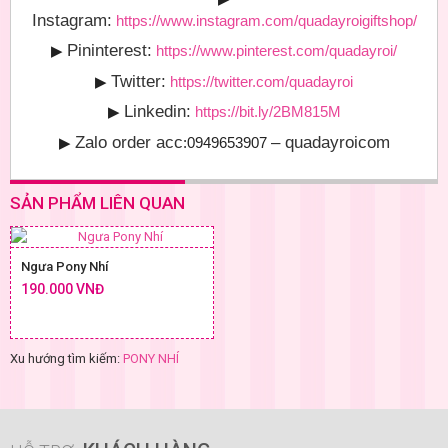
Instagram:
https://www.instagram.com/quadayroigiftshop/
Pininterest:
▶
https://www.pinterest.com/quadayroi/
Twitter:
▶
https://twitter.com/quadayroi
Linkedin:
▶
https://bit.ly/2BM815M
Zalo order acc
– quadayroicom
▶
:0949653907
SẢN PHẨM LIÊN QUAN
Ngưa Pony Nhí
190.000 VNĐ
Xu hướng tìm kiếm:
PONY NHÍ