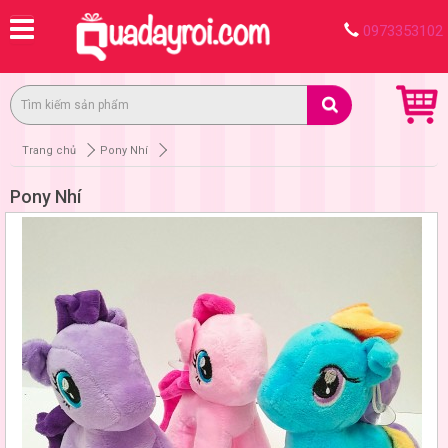
0973353102
Trang chủ
Pony Nhí
Pony Nhí