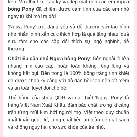
trên. Với thiết kế cầu kỳ và đẹp mắt nên các em
ngựa
bông Pony
đã chiếm được cảm tình của các em nhỏ
ngay từ khi mới ra đời
‘Ngựa Pony’ cực đáng yêu và dễ thương với tạo hình
nhỏ nhắn, xinh xắn cực thích hợp là quà tặng nhau, quà
sưu tầm cho các cặp đôi thích sự ngộ nghĩnh, dễ
thương.
Chất liệu của chú Ngựa bông Pony:
Bên ngoài là lớp
nhung mịn cao cấp, hoàn toàn không rộng lông và
không bắt bụi. Bên trong là 100% bông trắng tinh khiết
đã được chọn kỹ càng với độ đàn hồi cao nên rất mềm
và an toàn tuyệt đối cho bé
.
Thú bông của shop QDR và đặc biệt ‘Ngựa Pony’ là
hàng Việt Nam Xuất Khẩu, đảm bảo chất lượng kĩ càng
trên từng mũi kim bởi người thợ Việt theo quy chuẩn
xuất khẩu quốc tế, cùng chất liệu an toàn dễ giặt sạch
và không nguy hại cho sức khỏe của trẻ nhỏ.