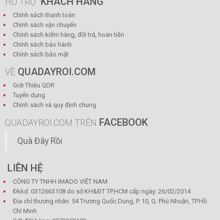
KHÁCH HÀNG
HỖ TRỢ
Chính sách thanh toán
Chính sách vận chuyển
Chính sách kiểm hàng, đổi trả, hoàn tiền
Chính sách bảo hành
Chính sách bảo mật
QUADAYROI.COM
VỀ
Giới Thiệu QDR
Tuyển dụng
Chính sách và quy định chung
FACEBOOK
QUADAYROI.COM TRÊN
Quà Đây Rồi
LIÊN HỆ
CÔNG TY TNHH IMADO VIỆT NAM
Đkkd: 0312663108 do sở KH&ĐT TP.HCM cấp ngày: 26/02/2014
Địa chỉ thương nhân: 54 Trương Quốc Dung, P. 10, Q. Phú Nhuận, TP.Hồ
Chí Minh