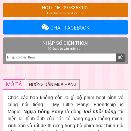
HOTLINE:
0973353102
Liên hệ ngay để được quà
CHAT FACEBOOK
NHẬP SỐ ĐIỆN THOẠI
Để được tư vấn miễn phí
GỬI
MÔ TẢ
HƯỚNG DẪN MUA HÀNG
Chắc các bạn không còn lạ gì bộ phim hoạt hình vô
cùng nổi tiếng - My Little Pony: Friendship is
Magic.
Ngựa bông Pony
là dòng
thú nhồi bông
tái
hiện lại hình ảnh của các cô nàng ngựa thông minh,
xinh xắn và rất dễ thương trong bộ phim hoạt hình nói