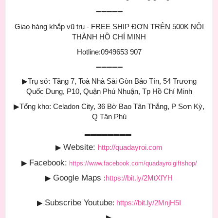
➖➖➖➖➖
Giao hàng khắp vũ trụ - FREE SHIP ĐƠN TRÊN 500K NỘI
THÀNH HỒ CHÍ MINH
Hotline:0949653 907
➖➖➖➖➖
▶
Trụ sở: Tầng 7, Toà Nhà Sài Gòn Bảo Tín, 54 Trương
Quốc Dung, P10, Quận Phú Nhuận, Tp Hồ Chí Minh
▶
Tổng kho: Celadon City, 36 Bờ Bao Tân Thắng, P Sơn Kỳ,
Q Tân Phú
▂▂▂▂▂▂▂▂
Website:
▶
http://quadayroi.com
Facebook:
▶
https://www.facebook.com/quadayroigiftshop/
Google Maps
▶
:
https://bit.ly/2MtXfYH
Subscribe Youtube
▶
:
https://bit.ly/2MnjH5I
▶