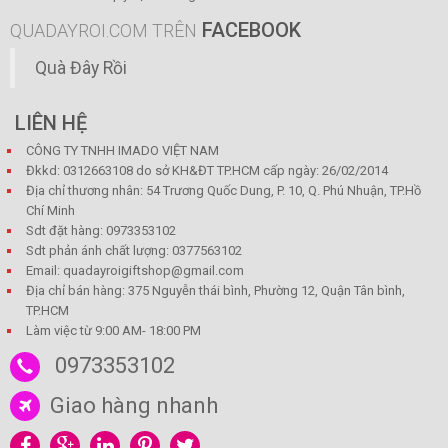
FACEBOOK
QUADAYROI.COM TRÊN
Quà Đây Rồi
LIÊN HỆ
CÔNG TY TNHH IMADO VIỆT NAM
Đkkd: 0312663108 do sở KH&ĐT TP.HCM cấp ngày: 26/02/2014
Địa chỉ thương nhân: 54 Trương Quốc Dung, P. 10, Q. Phú Nhuận, TP.Hồ
Chí Minh
Sdt đặt hàng: 0973353102
Sdt phản ánh chất lượng: 0377563102
Email: quadayroigiftshop@gmail.com
Địa chỉ bán hàng: 375 Nguyễn thái bình, Phường 12, Quận Tân bình,
TP.HCM
Làm việc từ 9:00 AM- 18:00 PM
0973353102
Giao hàng nhanh