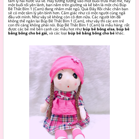
tâm lý hài hước vui vẻ. Hãy tưởng tượng vào một buổi trưa mát mẻ, hay
một buổi tối yên lành, bạn nằm trên giường và kế bên là một chú Búp
Bê Thắt Bím 1 (Cam) đang nhắm mắt ngủ. Quà Đây Rồi chắc chắn bạn
sẽ có một tâm lý yên bình hơn. Cảm giác như có một người cùng ngã
đầu với mình. Như vậy sẽ không còn cô đơn nữa. Các người lớn đã
không thể ngăn lại Búp Bê Thắt Bím 1 (Cam), như vậy thì các em trẻ
con thì càng không phải nói. Búp Bê Thắt Bím 1 (Cam) là mẫu hàng rất
được các bé mê bên cạnh các mẫu hot như
búp bê bông elsa
,
búp bê
bằng bông cho bé gái,
và các
loại
búp bê bằng bông cho bé
khác.