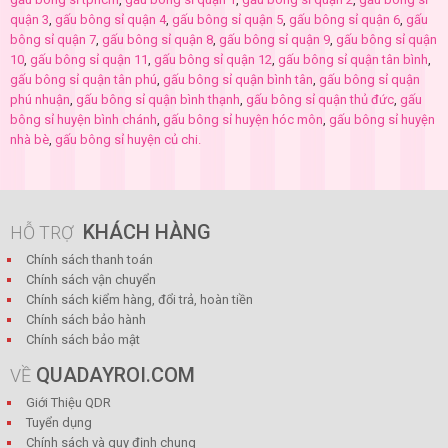
quận 3
,
gấu bông sỉ quận 4
,
gấu bông sỉ quận 5
,
gấu bông sỉ quận 6
,
gấu
bông sỉ quận 7
,
gấu bông sỉ quận 8
,
gấu bông sỉ quận 9
,
gấu bông sỉ quận
10
,
gấu bông sỉ quận 11
,
gấu bông sỉ quận 12
,
gấu bông sỉ quận tân bình
,
gấu bông sỉ quận tân phú
,
gấu bông sỉ quận bình tân
,
gấu bông sỉ quận
phú nhuận
,
gấu bông sỉ quận bình thạnh
,
gấu bông sỉ quận thủ đức
,
gấu
bông sỉ huyện bình chánh
,
gấu bông sỉ huyện hóc môn
,
gấu bông sỉ huyện
nhà bè
,
gấu bông sỉ huyện củ chi.
KHÁCH HÀNG
HỖ TRỢ
Chính sách thanh toán
Chính sách vận chuyển
Chính sách kiểm hàng, đổi trả, hoàn tiền
Chính sách bảo hành
Chính sách bảo mật
QUADAYROI.COM
VỀ
Giới Thiệu QDR
Tuyển dụng
Chính sách và quy định chung