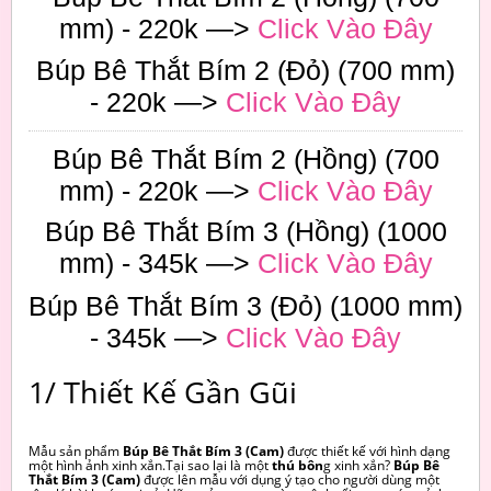
mm) - 220k —>
Click Vào Đây
Búp Bê Thắt Bím 2 (Đỏ) (700 mm)
- 220k —>
Click Vào Đây
Búp Bê Thắt Bím 2 (Hồng) (700
mm) - 220k —>
Click Vào Đây
Búp Bê Thắt Bím 3 (Hồng) (1000
mm) - 345k —>
Click Vào Đây
Búp Bê Thắt Bím 3 (Đỏ) (1000 mm)
- 345k —>
Click Vào Đây
1/ Thiết Kế Gần Gũi
Mẫu sản phẩm
Búp Bê Thắt Bím 3 (Cam)
được thiết kế với hình dạng
một hình ảnh xinh xắn.Tại sao lại là một
thú bôn
g xinh xắn?
Búp Bê
Thắt Bím 3 (Cam)
được lên mẫu với dụng ý tạo cho người dùng một