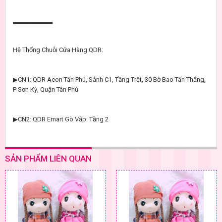
▂▂▂▂▂▂▂▂
Hệ Thống Chuỗi Cửa Hàng QDR:
▶CN1: QDR Aeon Tân Phú, Sảnh C1, Tầng Trệt, 30 Bờ Bao Tân Thắng,
P Sơn Kỳ, Quận Tân Phú
▶CN2: QDR Emart Gò Vấp: Tầng 2
SẢN PHẨM LIÊN QUAN