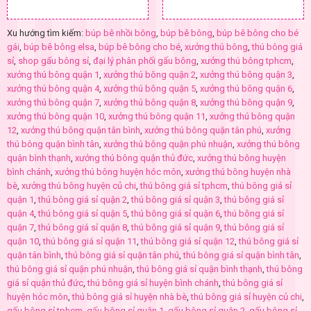
Xu hướng tìm kiếm:
búp bê nhồi bông
,
búp bê bông
,
búp bê bông cho bé
gái
,
búp bê bông elsa
,
búp bê bông cho bé
,
xưởng thú bông
,
thú bông giá
sỉ
,
shop gấu bông sỉ
,
đại lý phân phối gấu bông
,
xưởng thú bông tphcm
,
xưởng thú bông quận 1
,
xưởng thú bông quận 2
,
xưởng thú bông quận 3
,
xưởng thú bông quận 4
,
xưởng thú bông quận 5
,
xưởng thú bông quận 6
,
xưởng thú bông quận 7
,
xưởng thú bông quận 8
,
xưởng thú bông quận 9
,
xưởng thú bông quận 10
,
xưởng thú bông quận 11
,
xưởng thú bông quận
12
,
xưởng thú bông quận tân bình
,
xưởng thú bông quận tân phú
,
xưởng
thú bông quận bình tân
,
xưởng thú bông quận phú nhuận
,
xưởng thú bông
quận bình thạnh
,
xưởng thú bông quận thủ đức
,
xưởng thú bông huyện
bình chánh
,
xưởng thú bông huyện hóc môn
,
xưởng thú bông huyện nhà
bè
,
xưởng thú bông huyện củ chi
,
thú bông giá sỉ tphcm
,
thú bông giá sỉ
quận 1
,
thú bông giá sỉ quận 2
,
thú bông giá sỉ quận 3
,
thú bông giá sỉ
quận 4
,
thú bông giá sỉ quận 5
,
thú bông giá sỉ quận 6
,
thú bông giá sỉ
quận 7
,
thú bông giá sỉ quận 8
,
thú bông giá sỉ quận 9
,
thú bông giá sỉ
quận 10
,
thú bông giá sỉ quận 11
,
thú bông giá sỉ quận 12
,
thú bông giá sỉ
quận tân bình
,
thú bông giá sỉ quận tân phú
,
thú bông giá sỉ quận bình tân
,
thú bông giá sỉ quận phú nhuận
,
thú bông giá sỉ quận bình thạnh
,
thú bông
giá sỉ quận thủ đức
,
thú bông giá sỉ huyện bình chánh
,
thú bông giá sỉ
huyện hóc môn
,
thú bông giá sỉ huyện nhà bè
,
thú bông giá sỉ huyện củ chi
,
gấu bông sỉ tphcm
,
gấu bông sỉ quận 1
,
gấu bông sỉ quận 2
,
gấu bông sỉ