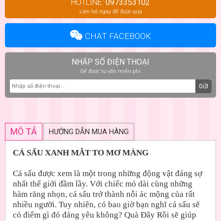
HOTLINE:
0973353102
Liên hệ ngay để được quà
CHAT FACEBOOK
NHẬP SỐ ĐIỆN THOẠI
Để được tư vấn miễn phí
GỬI
MÔ TẢ
HƯỚNG DẪN MUA HÀNG
CÁ SẤU XANH MẮT TO MƠ MÀNG
Cá sấu được xem là một trong những động vật đáng sợ
nhất thế giới đầm lầy. Với chiếc mỏ dài cùng những
hàm răng nhọn, cá sấu trở thành nỗi ác mộng của rất
nhiều người. Tuy nhiên, có bao giờ bạn nghĩ cá sấu sẽ
có điểm gì đó đáng yêu không? Quà Đây Rồi sẽ giúp