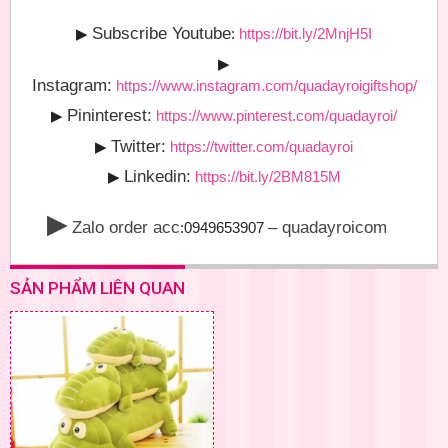
Subscribe Youtube
▶
:
https://bit.ly/2MnjH5I
▶
Instagram:
https://www.instagram.com/quadayroigiftshop/
Pininterest:
▶
https://www.pinterest.com/quadayroi/
Twitter:
▶
https://twitter.com/quadayroi
Linkedin:
▶
https://bit.ly/2BM815M
▶
Zalo order acc
– quadayroicom
:0949653907
SẢN PHẨM LIÊN QUAN