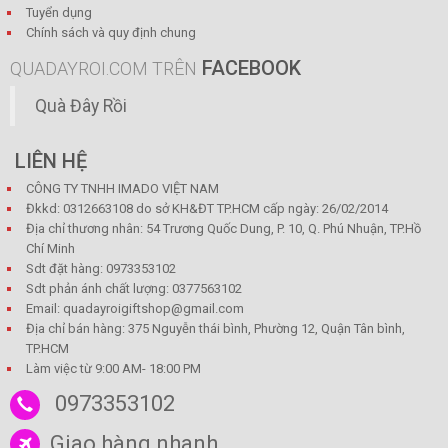
Tuyển dụng
Chính sách và quy định chung
FACEBOOK
QUADAYROI.COM TRÊN
Quà Đây Rồi
LIÊN HỆ
CÔNG TY TNHH IMADO VIỆT NAM
Đkkd: 0312663108 do sở KH&ĐT TP.HCM cấp ngày: 26/02/2014
Địa chỉ thương nhân: 54 Trương Quốc Dung, P. 10, Q. Phú Nhuận, TP.Hồ
Chí Minh
Sdt đặt hàng: 0973353102
Sdt phản ánh chất lượng: 0377563102
Email: quadayroigiftshop@gmail.com
Địa chỉ bán hàng: 375 Nguyễn thái bình, Phường 12, Quận Tân bình,
TP.HCM
Làm việc từ 9:00 AM- 18:00 PM
0973353102
Giao hàng nhanh