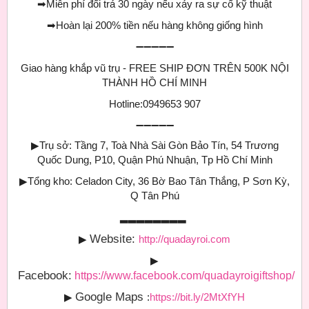
➡
Miễn phí đổi trả 30 ngày nếu xảy ra sự cố kỹ thuật
➡
Hoàn lại 200% tiền nếu hàng không giống hình
➖➖➖➖➖
Giao hàng khắp vũ trụ - FREE SHIP ĐƠN TRÊN 500K NỘI
THÀNH HỒ CHÍ MINH
Hotline:0949653 907
➖➖➖➖➖
▶
Trụ sở: Tầng 7, Toà Nhà Sài Gòn Bảo Tín, 54 Trương
Quốc Dung, P10, Quận Phú Nhuận, Tp Hồ Chí Minh
▶
Tổng kho: Celadon City, 36 Bờ Bao Tân Thắng, P Sơn Kỳ,
Q Tân Phú
▂▂▂▂▂▂▂▂
Website:
▶
http://quadayroi.com
▶
Facebook:
https://www.facebook.com/quadayroigiftshop/
Google Maps
▶
:
https://bit.ly/2MtXfYH