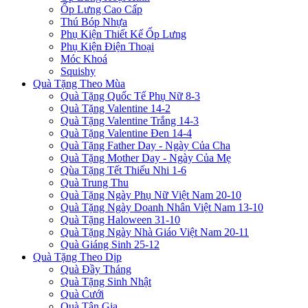
Ốp Lưng Cao Cấp
Thú Bóp Nhựa
Phụ Kiện Thiết Kế Ốp Lưng
Phụ Kiện Điện Thoại
Móc Khoá
Squishy
Quà Tặng Theo Mùa
Quà Tặng Quốc Tế Phụ Nữ 8-3
Quà Tặng Valentine 14-2
Quà Tặng Valentine Trắng 14-3
Quà Tặng Valentine Đen 14-4
Quà Tặng Father Day - Ngày Của Cha
Quà Tặng Mother Day - Ngày Của Mẹ
Qùa Tặng Tết Thiếu Nhi 1-6
Quà Trung Thu
Quà Tặng Ngày Phụ Nữ Việt Nam 20-10
Quà Tặng Ngày Doanh Nhân Việt Nam 13-10
Quà Tặng Haloween 31-10
Quà Tặng Ngày Nhà Giáo Việt Nam 20-11
Quà Giáng Sinh 25-12
Quà Tặng Theo Dịp
Quà Đầy Tháng
Quà Tặng Sinh Nhật
Quà Cưới
Quà Tân Gia