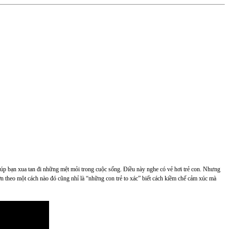
p bạn xua tan đi những mệt mỏi trong cuộc sống. Điều này nghe có vẻ hơi trẻ con. Nhưng
n theo một cách nào đó cũng nhỉ là “những con trẻ to xác” biết cách kiềm chế cảm xúc mà