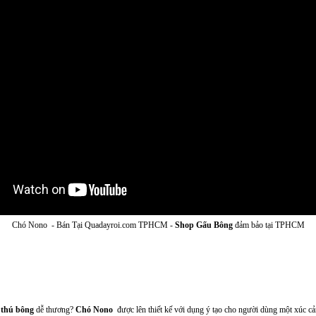
Chó Nono - Bán Tại Quadayroi.com TPHCM -
Shop Gấu Bông
đảm bảo tại TPHCM
t
thú bông
dễ thương?
Chó Nono
được lên thiết kế với dụng ý tạo cho người dùng một xúc cả