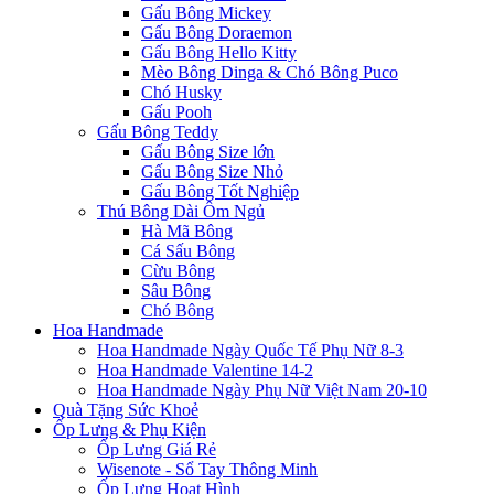
Gấu Bông Mickey
Gấu Bông Doraemon
Gấu Bông Hello Kitty
Mèo Bông Dinga & Chó Bông Puco
Chó Husky
Gấu Pooh
Gấu Bông Teddy
Gấu Bông Size lớn
Gấu Bông Size Nhỏ
Gấu Bông Tốt Nghiệp
Thú Bông Dài Ôm Ngủ
Hà Mã Bông
Cá Sấu Bông
Cừu Bông
Sâu Bông
Chó Bông
Hoa Handmade
Hoa Handmade Ngày Quốc Tế Phụ Nữ 8-3
Hoa Handmade Valentine 14-2
Hoa Handmade Ngày Phụ Nữ Việt Nam 20-10
Quà Tặng Sức Khoẻ
Ốp Lưng & Phụ Kiện
Ốp Lưng Giá Rẻ
Wisenote - Sổ Tay Thông Minh
Ốp Lưng Hoạt Hình