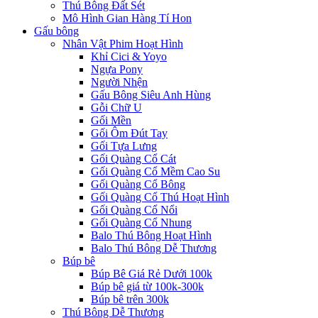
Thú Bông Đất Sét
Mô Hình Gian Hàng Tí Hon
Gấu bông
Nhân Vật Phim Hoạt Hình
Khỉ Cici & Yoyo
Ngựa Pony
Người Nhện
Gấu Bông Siêu Anh Hùng
Gỗi Chữ U
Gối Mền
Gối Ôm Đút Tay
Gối Tựa Lưng
Gối Quàng Cổ Cát
Gối Quàng Cổ Mềm Cao Su
Gối Quàng Cổ Bông
Gối Quàng Cổ Thú Hoạt Hình
Gối Quàng Cổ Nổi
Gối Quàng Cổ Nhung
Balo Thú Bông Hoạt Hình
Balo Thú Bông Dễ Thương
Búp bê
Búp Bê Giá Rẻ Dưới 100k
Búp bê giá từ 100k-300k
Búp bê trên 300k
Thú Bông Dễ Thương