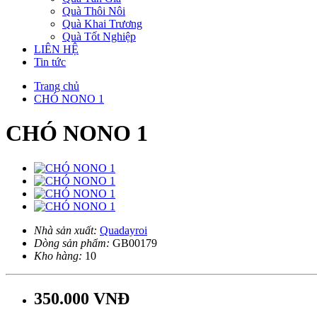
Quà Thôi Nôi
Quà Khai Trương
Quà Tốt Nghiệp
LIÊN HỆ
Tin tức
Trang chủ
CHÓ NONO 1
CHÓ NONO 1
Nhà sản xuất:
Quadayroi
Dòng sản phẩm:
GB00179
Kho hàng:
10
350.000 VNĐ