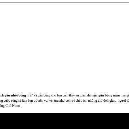
hích
gấu nhồi bông
nhỉ? Vì gấu bông cho bạn cảm thấy an toàn khi ngủ,
gấu bông
mềm mại giú
 cuộc sống sẽ làm bạn trở nên vui vẻ, tựa như con trẻ chỉ thích những thứ đơn giản. người lớ
u hàng Chó Nono .