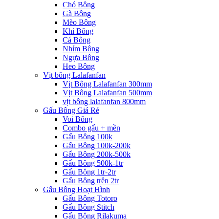
Chó Bông
Gà Bông
Mèo Bông
Khỉ Bông
Cá Bông
Nhím Bông
Ngựa Bông
Heo Bông
Vịt bông Lalafanfan
Vịt Bông Lalafanfan 300mm
Vịt Bông Lalafanfan 500mm
vịt bông lalafanfan 800mm
Gấu Bông Giá Rẻ
Voi Bông
Combo gấu + mền
Gấu Bông 100k
Gấu Bông 100k-200k
Gấu Bông 200k-500k
Gấu Bông 500k-1tr
Gấu Bông 1tr-2tr
Gấu Bông trên 2tr
Gấu Bông Hoạt Hình
Gấu Bông Totoro
Gấu Bông Stitch
Gấu Bông Rilakuma