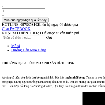
-
+
Mua quà ngay
Nhận quà liền tay
HOTLINE:
0973353102
Liên hệ ngay để được quà
Chat FACEBOOK
NHẬP SỐ ĐIỆN THOẠI
Để được tư vấn miễn phí
Gửi
Mô tả
Hướng Dẫn Mua Hàng
THÚ BÔNG ĐẸP - CHÓ NONO XINH XẮN DỄ THƯƠNG
Ai cũng có niềm yêu thích
thú bông
mãnh liệt. Đặc biệt là
gấu nhồi bông
. Tại sao lại yêu t
đừng nghĩ những người trưởng thành không cần được an ủi. Đôi khi những thứ giản đơn trong
thôi. Hiểu được nỗi lòng của “những đứa trẻ”, Quà Đây Rồi xin giới thiệu đến các bạn mẫ