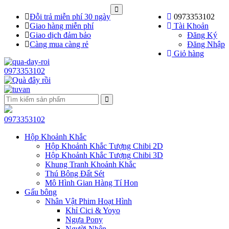
Đỗi trả miễn phí 30 ngày
0973353102
Giao hàng miễn phí
Tài Khoản
Giao dịch đảm bảo
Đăng Ký
Càng mua càng rẻ
Đăng Nhập
Giỏ hàng
0973353102
0973353102
Hộp Khoảnh Khắc
Hộp Khoảnh Khắc Tượng Chibi 2D
Hộp Khoảnh Khắc Tượng Chibi 3D
Khung Tranh Khoảnh Khắc
Thú Bông Đất Sét
Mô Hình Gian Hàng Tí Hon
Gấu bông
Nhân Vật Phim Hoạt Hình
Khỉ Cici & Yoyo
Ngựa Pony
Người Nhện