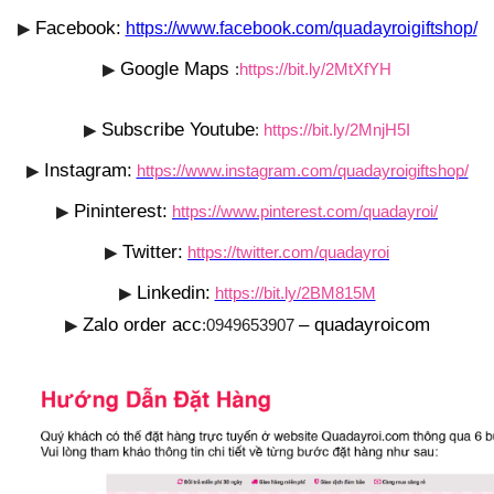
Facebook:
▶
https://www.facebook.com/quadayroigiftshop/
Google Maps
▶
:
https://bit.ly/2MtXfYH
Subscribe Youtube
▶
:
https://bit.ly/2MnjH5I
Instagram:
▶
https://www.instagram.com/quadayroigiftshop/
Pininterest:
▶
https://www.pinterest.com/quadayroi/
Twitter:
▶
https://twitter.com/quadayroi
Linkedin:
▶
https://bit.ly/2BM815M
Zalo order acc
– quadayroicom
▶
:0949653907