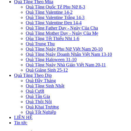
Quà Tặng Theo Mùa
Quà Tặng Quốc Tế Phụ Nữ 8-3
Quà Tặng Valentine 14-2
Quà Tặng Valentine Trắng 14-3
Quà Tặng Valentine Đen 14-4
Quà Tặng Father Day - Ngày Của Cha
Quà Tặng Mother Day - Ngày Của Mẹ
Qùa Tặng Tết Thiếu Nhi 1-6
Quà Trung Thu
Quà Tặng Ngày Phụ Nữ Việt Nam 20-10
Quà Tặng Ngày Doanh Nhân Việt Nam 13-10
Quà Tặng Haloween 31-10
Quà Tặng Ngày Nhà Giáo Việt Nam 20-11
Quà Giáng Sinh 25-12
Quà Tặng Theo Dịp
Quà Đầy Tháng
Quà Tặng Sinh Nhật
Quà Cưới
Quà Tân Gia
Quà Thôi Nôi
Quà Khai Trương
Quà Tốt Nghiệp
LIÊN HỆ
Tin tức