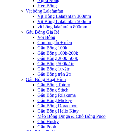
Ngựa Bông
Heo Bông
Vịt bông Lalafanfan
Vịt Bông Lalafanfan 300mm
Vịt Bông Lalafanfan 500mm
vịt bông lalafanfan 800mm
Gấu Bông Giá Rẻ
Voi Bông
Combo gấu + mền
Gấu Bông 100k
Gấu Bông 100k-200k
Gấu Bông 200k-500k
Gấu Bông 500k-1tr
Gấu Bông 1tr-2tr
Gấu Bông trên 2tr
Gấu Bông Hoạt Hình
Gấu Bông Totoro
Gấu Bông Stitch
Gấu Bông Rilakuma
Gấu Bông Mickey
Gấu Bông Doraemon
Gấu Bông Hello Kitty
Mèo Bông Dinga & Chó Bông Puco
Chó Husky
Gấu Pooh