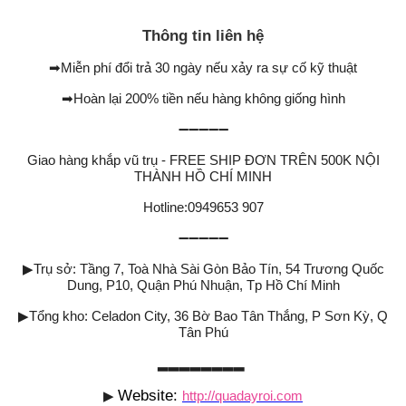
Thông tin liên hệ
➡
Miễn phí đổi trả 30 ngày nếu xảy ra sự cố kỹ thuật
➡
Hoàn lại 200% tiền nếu hàng không giống hình
➖➖➖➖➖
Giao hàng khắp vũ trụ - FREE SHIP ĐƠN TRÊN 500K NỘI
THÀNH HỒ CHÍ MINH
Hotline:0949653 907
➖➖➖➖➖
▶
Trụ sở: Tầng 7, Toà Nhà Sài Gòn Bảo Tín, 54 Trương Quốc
Dung, P10, Quận Phú Nhuận, Tp Hồ Chí Minh
▶
Tổng kho: Celadon City, 36 Bờ Bao Tân Thắng, P Sơn Kỳ, Q
Tân Phú
▂▂▂▂▂▂▂▂
Website:
▶
http://quadayroi.com