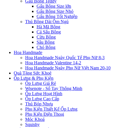
Gấu Bông Teddy
Gấu Bông Size lớn
Gấu Bông Size Nhỏ
Gấu Bông Tốt Nghiệp
Thú Bông Dài Ôm Ngủ
Hà Mã Bông
Cá Sấu Bông
Cừu Bông
Sâu Bông
Chó Bông
Hoa Handmade
Hoa Handmade Ngày Quốc Tế Phụ Nữ 8-3
Hoa Handmade Valentine 14-2
Hoa Handmade Ngày Phụ Nữ Việt Nam 20-10
Quà Tặng Sức Khoẻ
Ốp Lưng & Phụ Kiện
Ốp Lưng Giá Rẻ
Wisenote - Sổ Tay Thông Minh
Ốp Lưng Hoạt Hình
Ốp Lưng Cao Cấp
Thú Bóp Nhựa
Phụ Kiện Thiết Kế Ốp Lưng
Phụ Kiện Điện Thoại
Móc Khoá
Squishy