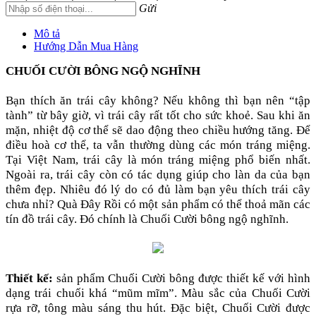
Gửi
Mô tả
Hướng Dẫn Mua Hàng
CHUỐI CƯỜI BÔNG NGỘ NGHĨNH
Bạn thích ăn trái cây không? Nếu không thì bạn nên “tập
tành” từ bây giờ, vì trái cây rất tốt cho sức khoẻ. Sau khi ăn
mặn, nhiệt độ cơ thể sẽ dao động theo chiều hướng tăng. Để
điều hoà cơ thể, ta vẫn thường dùng các món tráng miệng.
Tại Việt Nam, trái cây là món tráng miệng phổ biến nhất.
Ngoài ra, trái cây còn có tác dụng giúp cho làn da của bạn
thêm đẹp. Nhiêu đó lý do có đủ làm bạn yêu thích trái cây
chưa nhỉ? Quà Đây Rồi có một sản phẩm có thể thoả mãn các
tín đồ trái cây. Đó chính là Chuối Cười bông ngộ nghĩnh.
Thiết kế:
sản phẩm Chuối Cười bông được thiết kế với hình
dạng trái chuối khá “mũm mĩm”. Màu sắc của Chuối Cười
rựa rỡ, tông màu sáng thu hút. Đặc biệt, Chuối Cười được