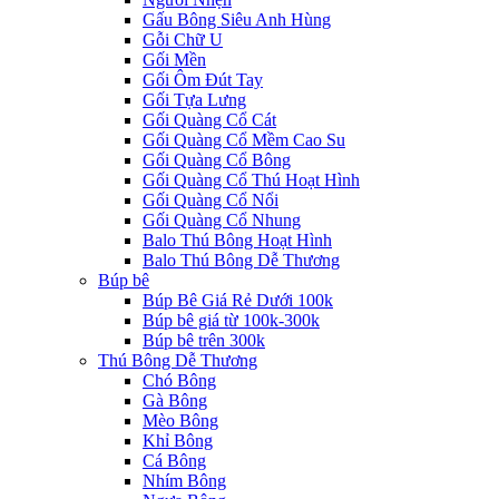
Gấu Bông Siêu Anh Hùng
Gỗi Chữ U
Gối Mền
Gối Ôm Đút Tay
Gối Tựa Lưng
Gối Quàng Cổ Cát
Gối Quàng Cổ Mềm Cao Su
Gối Quàng Cổ Bông
Gối Quàng Cổ Thú Hoạt Hình
Gối Quàng Cổ Nổi
Gối Quàng Cổ Nhung
Balo Thú Bông Hoạt Hình
Balo Thú Bông Dễ Thương
Búp bê
Búp Bê Giá Rẻ Dưới 100k
Búp bê giá từ 100k-300k
Búp bê trên 300k
Thú Bông Dễ Thương
Chó Bông
Gà Bông
Mèo Bông
Khỉ Bông
Cá Bông
Nhím Bông