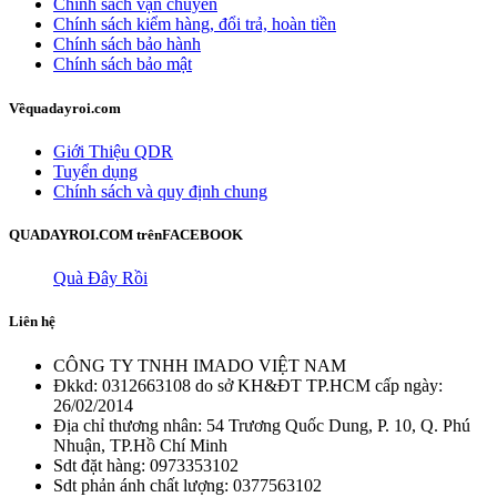
Chính sách vận chuyển
Chính sách kiểm hàng, đổi trả, hoàn tiền
Chính sách bảo hành
Chính sách bảo mật
Về
quadayroi.com
Giới Thiệu QDR
Tuyển dụng
Chính sách và quy định chung
QUADAYROI.COM trên
FACEBOOK
Quà Đây Rồi
Liên hệ
CÔNG TY TNHH IMADO VIỆT NAM
Đkkd: 0312663108 do sở KH&ĐT TP.HCM cấp ngày:
26/02/2014
Địa chỉ thương nhân: 54 Trương Quốc Dung, P. 10, Q. Phú
Nhuận, TP.Hồ Chí Minh
Sdt đặt hàng: 0973353102
Sdt phản ánh chất lượng: 0377563102