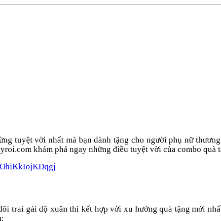
mừng tuyệt vời nhất mà bạn dành tặng cho người phụ nữ thươn
dayroi.com khám phá ngay những điều tuyệt vời của combo quà 
HOhiKkIojKDqgj
ôi trai gái độ xuân thì kết hợp với xu hướng quà tặng mới nh
m: