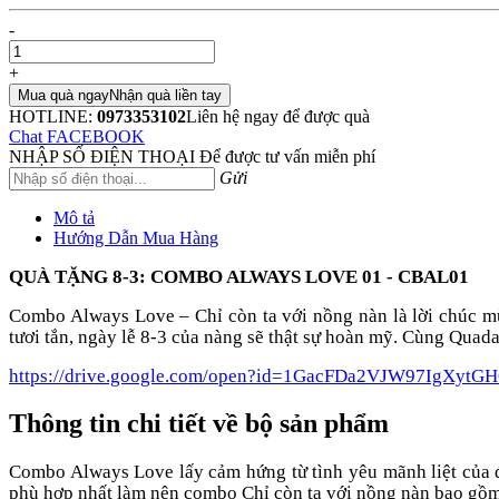
-
+
Mua quà ngay
Nhận quà liền tay
HOTLINE:
0973353102
Liên hệ ngay để được quà
Chat FACEBOOK
NHẬP SỐ ĐIỆN THOẠI
Để được tư vấn miễn phí
Gửi
Mô tả
Hướng Dẫn Mua Hàng
QUÀ TẶNG 8-3: COMBO ALWAYS LOVE 01 - CBAL01
Combo Always Love – Chỉ còn ta với nồng nàn là lời chúc 
tươi tắn, ngày lễ 8-3 của nàng sẽ thật sự hoàn mỹ. Cùng Qua
https://drive.google.com/open?id=1GacFDa2VJW97IgXytG
Thông tin chi tiết về bộ sản phẩm
Combo Always Love lấy cảm hứng từ tình yêu mãnh liệt của đ
phù hợp nhất làm nên combo Chỉ còn ta với nồng nàn bao gồ