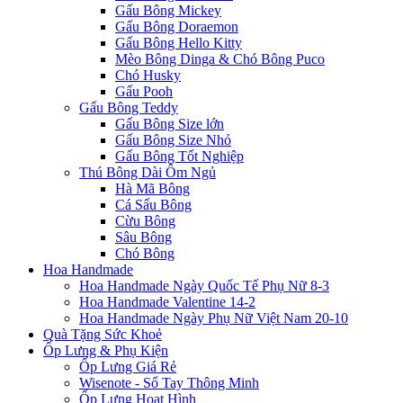
Gấu Bông Mickey
Gấu Bông Doraemon
Gấu Bông Hello Kitty
Mèo Bông Dinga & Chó Bông Puco
Chó Husky
Gấu Pooh
Gấu Bông Teddy
Gấu Bông Size lớn
Gấu Bông Size Nhỏ
Gấu Bông Tốt Nghiệp
Thú Bông Dài Ôm Ngủ
Hà Mã Bông
Cá Sấu Bông
Cừu Bông
Sâu Bông
Chó Bông
Hoa Handmade
Hoa Handmade Ngày Quốc Tế Phụ Nữ 8-3
Hoa Handmade Valentine 14-2
Hoa Handmade Ngày Phụ Nữ Việt Nam 20-10
Quà Tặng Sức Khoẻ
Ốp Lưng & Phụ Kiện
Ốp Lưng Giá Rẻ
Wisenote - Sổ Tay Thông Minh
Ốp Lưng Hoạt Hình