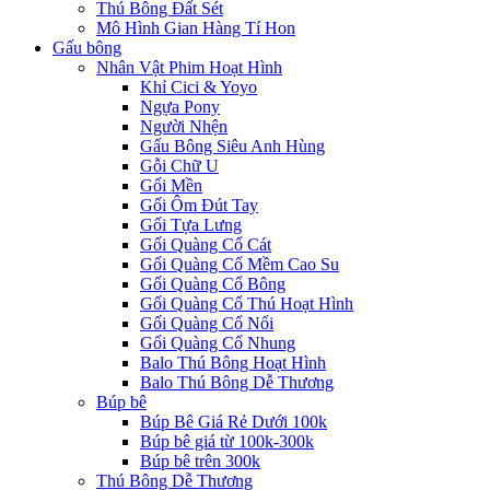
Thú Bông Đất Sét
Mô Hình Gian Hàng Tí Hon
Gấu bông
Nhân Vật Phim Hoạt Hình
Khỉ Cici & Yoyo
Ngựa Pony
Người Nhện
Gấu Bông Siêu Anh Hùng
Gỗi Chữ U
Gối Mền
Gối Ôm Đút Tay
Gối Tựa Lưng
Gối Quàng Cổ Cát
Gối Quàng Cổ Mềm Cao Su
Gối Quàng Cổ Bông
Gối Quàng Cổ Thú Hoạt Hình
Gối Quàng Cổ Nổi
Gối Quàng Cổ Nhung
Balo Thú Bông Hoạt Hình
Balo Thú Bông Dễ Thương
Búp bê
Búp Bê Giá Rẻ Dưới 100k
Búp bê giá từ 100k-300k
Búp bê trên 300k
Thú Bông Dễ Thương