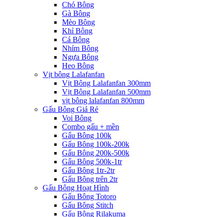
Chó Bông
Gà Bông
Mèo Bông
Khỉ Bông
Cá Bông
Nhím Bông
Ngựa Bông
Heo Bông
Vịt bông Lalafanfan
Vịt Bông Lalafanfan 300mm
Vịt Bông Lalafanfan 500mm
vịt bông lalafanfan 800mm
Gấu Bông Giá Rẻ
Voi Bông
Combo gấu + mền
Gấu Bông 100k
Gấu Bông 100k-200k
Gấu Bông 200k-500k
Gấu Bông 500k-1tr
Gấu Bông 1tr-2tr
Gấu Bông trên 2tr
Gấu Bông Hoạt Hình
Gấu Bông Totoro
Gấu Bông Stitch
Gấu Bông Rilakuma