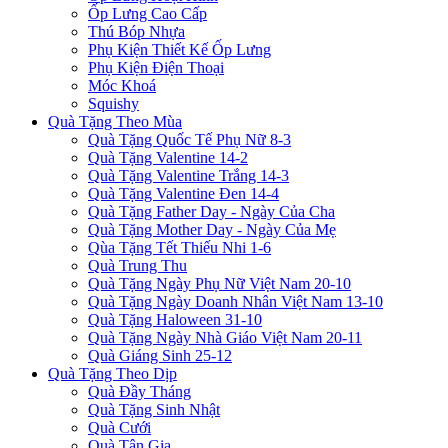
Ốp Lưng Cao Cấp
Thú Bóp Nhựa
Phụ Kiện Thiết Kế Ốp Lưng
Phụ Kiện Điện Thoại
Móc Khoá
Squishy
Quà Tặng Theo Mùa
Quà Tặng Quốc Tế Phụ Nữ 8-3
Quà Tặng Valentine 14-2
Quà Tặng Valentine Trắng 14-3
Quà Tặng Valentine Đen 14-4
Quà Tặng Father Day - Ngày Của Cha
Quà Tặng Mother Day - Ngày Của Mẹ
Qùa Tặng Tết Thiếu Nhi 1-6
Quà Trung Thu
Quà Tặng Ngày Phụ Nữ Việt Nam 20-10
Quà Tặng Ngày Doanh Nhân Việt Nam 13-10
Quà Tặng Haloween 31-10
Quà Tặng Ngày Nhà Giáo Việt Nam 20-11
Quà Giáng Sinh 25-12
Quà Tặng Theo Dịp
Quà Đầy Tháng
Quà Tặng Sinh Nhật
Quà Cưới
Quà Tân Gia