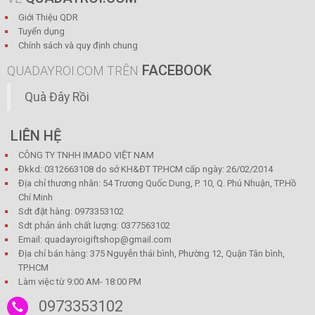
Giới Thiệu QDR
Tuyển dụng
Chính sách và quy định chung
FACEBOOK
QUADAYROI.COM TRÊN
Quà Đây Rồi
LIÊN HỆ
CÔNG TY TNHH IMADO VIỆT NAM
Đkkd: 0312663108 do sở KH&ĐT TP.HCM cấp ngày: 26/02/2014
Địa chỉ thương nhân: 54 Trương Quốc Dung, P. 10, Q. Phú Nhuận, TP.Hồ
Chí Minh
Sdt đặt hàng: 0973353102
Sdt phản ánh chất lượng: 0377563102
Email: quadayroigiftshop@gmail.com
Địa chỉ bán hàng: 375 Nguyễn thái bình, Phường 12, Quận Tân bình,
TP.HCM
Làm việc từ 9:00 AM- 18:00 PM
0973353102