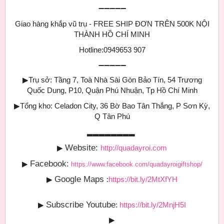
➖➖➖➖➖
Giao hàng khắp vũ trụ - FREE SHIP ĐƠN TRÊN 500K NỘI
THÀNH HỒ CHÍ MINH
Hotline:0949653 907
➖➖➖➖➖
▶
Trụ sở: Tầng 7, Toà Nhà Sài Gòn Bảo Tín, 54 Trương
Quốc Dung, P10, Quận Phú Nhuận, Tp Hồ Chí Minh
▶
Tổng kho: Celadon City, 36 Bờ Bao Tân Thắng, P Sơn Kỳ,
Q Tân Phú
▂▂▂▂▂▂▂▂
Website:
▶
http://quadayroi.com
Facebook:
▶
https://www.facebook.com/quadayroigiftshop/
Google Maps
▶
:
https://bit.ly/2MtXfYH
Subscribe Youtube
▶
:
https://bit.ly/2MnjH5I
▶