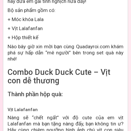
hay đứa em gái tinh nghịch nữa đấy!
Bộ sản phẩm gồm có:
+ Móc khóa Lala
+ Vịt
L
alafanfan
+ Hộp thiết kế
Nào bây giờ xin mời bạn cùng Quadayroi.com khám
phá sự hấp dẫn “mê người” bên trong set quà này
nhé!
Combo Duck Duck Cute – Vịt
con dễ thương
Thành phần hộp quà:
Vịt Lalafanfan
Nàng sẽ “chết ngất” với độ cute của em vịt
Lalafanfan mà bạn tặng nàng đấy, bạn không tin ư?
Hãy cùng chiêm ngưỡng hình ảnh chú vịt con siêu