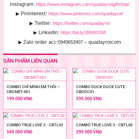
Instagram:
https://www.instagram.com/quadayroigiftshop/
Pininterest:
▶
https://www.pinterest.com/quadayroi/
Twitter:
▶
https://twitter.com/quadayroi
Linkedin:
▶
https://bit.ly/2BM815M
Zalo order acc
– quadayroicom
▶
:0949653907
SẢN PHẨM LIÊN QUAN
COMBO CHỈ MÌNH EM THÔI –
COMBO DUCK DUCK CUTE -
CBCMET-001
CBDDC01
199.000 VNĐ
399.000 VNĐ
COMBO TRUE LOVE 2 - CBTL02
COMBO TRUE LOVE 3 - CBTL03
349.000 VNĐ
299.000 VNĐ