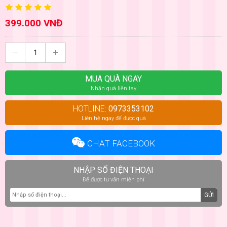
399.000 VNĐ
MUA QUÀ NGAY
Nhận quà liền tay
HOTLINE:
0973353102
Liên hệ ngay để được quà
CHAT FACEBOOK
NHẬP SỐ ĐIỆN THOẠI
Để được tư vấn miễn phí
GỬI