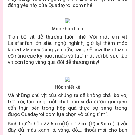
đáng yêu này của Quadayroi.com nhé!
Móc khóa Lala
Trọn bộ vịt dễ thương luôn nhé! Với một em vịt
Lalafanfan lớn siêu nghộ nghĩnh, giờ lại thêm móc
khóa Lala siêu đáng yêu nữa, nàng sẽ hóa thân thành
cô nàng cực kỳ ngọt ngào và tươi mát với bộ sưu tập
vịt con lông vàng quá đỗi dễ thương này!
Hộp thiết kế
Và những chú vịt của chúng ta sẽ không phải bơ vơ,
trơ trọi, lạc lõng một chút nào vì đã được gói gém
cẩn thận bên trong hộp quà thực sự sang trọng
được Quadayroi.com lựa chọn vô cùng tỉ mỉ.
Kích thước hộp 22.5 cm(D) x 17cm (R) x 9cm (C)
với
đầy đủ màu xanh lá, vàng, đỏ,… thoải mái cho bạn