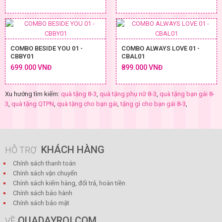
COMBO BESIDE YOU 01 -
COMBO ALWAYS LOVE 01 -
CBBY01
CBAL01
699.000 VNĐ
899.000 VNĐ
Xu hướng tìm kiếm:
quà tặng 8-3
,
quà tặng phụ nữ 8-3
,
quà tặng bạn gái 8-
3
,
quà tặng QTPN
,
quà tặng cho bạn gái
,
tặng gì cho bạn gái 8-3
,
KHÁCH HÀNG
HỖ TRỢ
Chính sách thanh toán
Chính sách vận chuyển
Chính sách kiểm hàng, đổi trả, hoàn tiền
Chính sách bảo hành
Chính sách bảo mật
QUADAYROI.COM
VỀ