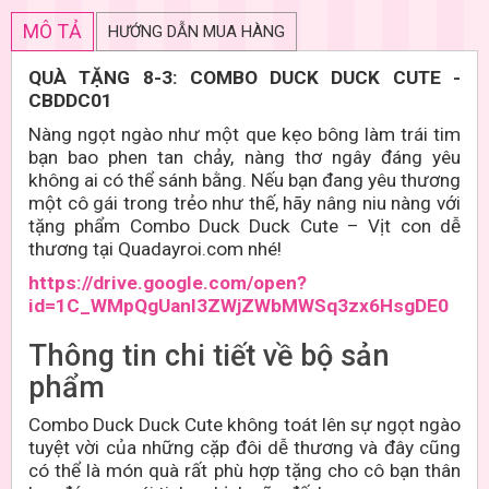
MÔ TẢ
HƯỚNG DẪN MUA HÀNG
QUÀ TẶNG 8-3: COMBO DUCK DUCK CUTE -
CBDDC01
Nàng ngọt ngào như một que kẹo bông làm trái tim
bạn bao phen tan chảy, nàng thơ ngây đáng yêu
không ai có thể sánh bằng. Nếu bạn đang yêu thương
một cô gái trong trẻo như thế, hãy nâng niu nàng với
tặng phẩm Combo Duck Duck Cute – Vịt con dễ
thương tại Quadayroi.com nhé!
https://drive.google.com/open?
id=1C_WMpQgUanl3ZWjZWbMWSq3zx6HsgDE0
Thông tin chi tiết về bộ sản
phẩm
Combo Duck Duck Cute không toát lên sự ngọt ngào
tuyệt vời của những cặp đôi dễ thương và đây cũng
có thể là món quà rất phù hợp tặng cho cô bạn thân