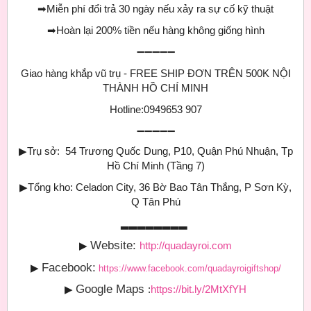
➡
Miễn phí đổi trả 30 ngày nếu xảy ra sự cố kỹ thuật
➡
Hoàn lại 200% tiền nếu hàng không giống hình
➖➖➖➖➖
Giao hàng khắp vũ trụ - FREE SHIP ĐƠN TRÊN 500K NỘI
THÀNH HỒ CHÍ MINH
Hotline:0949653 907
➖➖➖➖➖
▶
Trụ sở: 54 Trương Quốc Dung, P10, Quận Phú Nhuận, Tp
Hồ Chí Minh (
Tầng 7)
▶
Tổng kho: Celadon City, 36 Bờ Bao Tân Thắng, P Sơn Kỳ,
Q Tân Phú
▂▂▂▂▂▂▂▂
Website:
▶
http://quadayroi.com
Facebook:
▶
https://www.facebook.com/quadayroigiftshop/
Google Maps
▶
:
https://bit.ly/2MtXfYH