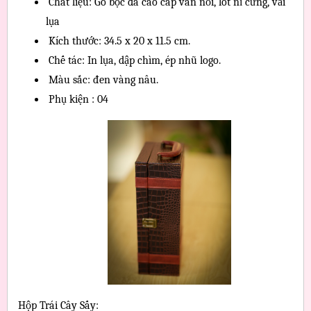
 Chất liệu: Gỗ bọc da cao cấp vân nổi, lót nỉ cứng, vải 
lụa
 Kích thước: 34.5 x 20 x 11.5 cm.
 Chế tác: In lụa, dập chìm, ép nhũ logo.
 Màu sắc: đen vàng nâu.
 Phụ kiện : 04
Hộp Trái Cây Sấy: 