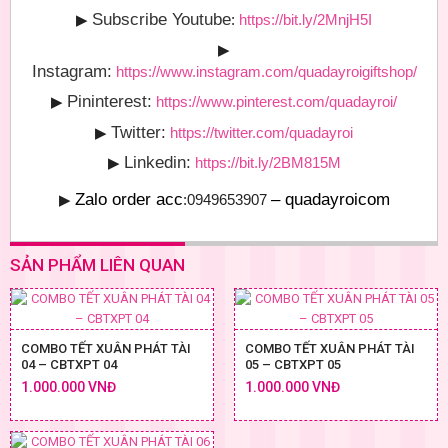
Subscribe Youtube
▶
:
https://bit.ly/2MnjH5I
▶
Instagram:
https://www.instagram.com/quadayroigiftshop/
Pininterest:
▶
https://www.pinterest.com/quadayroi/
Twitter:
▶
https://twitter.com/quadayroi
Linkedin:
▶
https://bit.ly/2BM815M
Zalo order acc
– quadayroicom
▶
:0949653907
SẢN PHẨM LIÊN QUAN
COMBO TẾT XUÂN PHÁT TÀI
COMBO TẾT XUÂN PHÁT TÀI
04 – CBTXPT 04
05 – CBTXPT 05
1.000.000 VNĐ
1.000.000 VNĐ