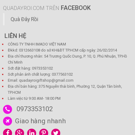
FACEBOOK
QUADAYROI.COM TRÊN
Quà Đây Rồi
LIÊN HỆ
CÔNG TY TNHH IMADO VIỆT NAM
Đkkd: 0312663108 do sở KH&ĐT TP.HCM cấp ngày: 26/02/2014
Địa chỉ thương nhân: 54 Trương Quốc Dung, P. 10, Q. Phú Nhuận, TP.Hồ
Chí Minh
Sdt đặt hàng: 0973353102
Sdt phản ánh chất lượng: 0377563102
Email: quadayroigiftshop@gmail.com
Địa chỉ bán hàng: 375 Nguyễn thái bình, Phường 12, Quận Tân bình,
TP.HCM
Làm việc từ 9:00 AM- 18:00 PM
0973353102
Giao hàng nhanh