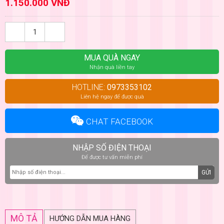
1.150.000 VNĐ
MUA QUÀ NGAY
Nhận quà liền tay
HOTLINE:
0973353102
Liên hệ ngay để được quà
CHAT FACEBOOK
NHẬP SỐ ĐIỆN THOẠI
Để được tư vấn miễn phí
GỬI
MÔ TẢ
HƯỚNG DẪN MUA HÀNG