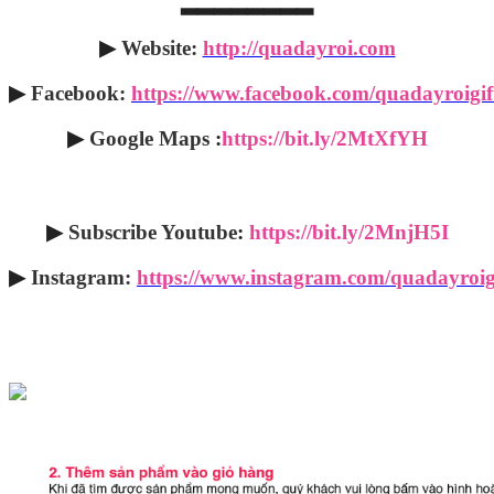
▂▂▂▂▂▂▂▂
▶
Website:
http://quadayroi.com
▶
Facebook:
https://www.facebook.com/quadayroigif
▶
Google Maps
:
https://bit.ly/2MtXfYH
▶
Subscribe Youtube
:
https://bit.ly/2MnjH5I
▶
Instagram:
https://www.instagram.com/quadayroig