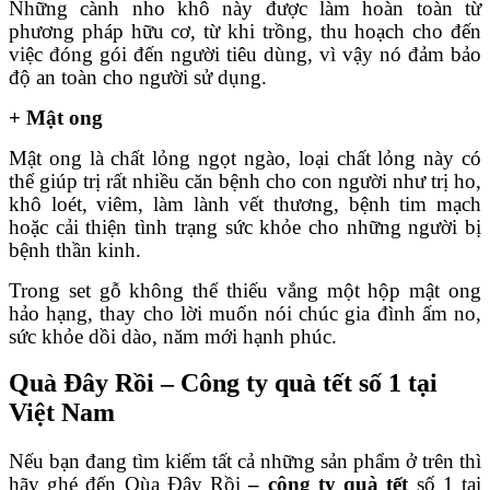
Những cành nho khô này được làm hoàn toàn từ
phương pháp hữu cơ, từ khi trồng, thu hoạch cho đến
việc đóng gói đến người tiêu dùng, vì vậy nó đảm bảo
độ an toàn cho người sử dụng.
+ Mật ong
Mật ong là chất lỏng ngọt ngào, loại chất lỏng này có
thể giúp trị rất nhiều căn bệnh cho con người như trị ho,
khô loét, viêm, làm lành vết thương, bệnh tim mạch
hoặc cải thiện tình trạng sức khỏe cho những người bị
bệnh thần kinh.
Trong set gỗ không thể thiếu vắng một hộp mật ong
hảo hạng, thay cho lời muốn nói chúc gia đình ấm no,
sức khỏe dồi dào, năm mới hạnh phúc.
Quà Đây Rồi – Công ty quà tết số 1 tại
Việt Nam
Nếu bạn đang tìm kiếm tất cả những sản phẩm ở trên thì
hãy ghé đến Qùa Đây Rồi
– công ty quà tết
số 1 tại