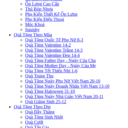
Ốp Lưng Cao Cấp
Thú Bóp Nhựa
Phụ Kiện Thiết Kế Ốp Lưng
Phụ Kiện Điện Thoại
Móc Khoá
Squishy
Quà Tặng Theo Mùa
Quà Tặng Quốc Tế Phụ Nữ 8-3
Quà Tặng Valentine 14-2
Quà Tặng Valentine Trắng 14-3
Quà Tặng Valentine Đen 14-4
Quà Tặng Father Day - Ngày Của Cha
Quà Tặng Mother Day - Ngày Của Mẹ
Qùa Tặng Tết Thiếu Nhi 1-6
Quà Trung Thu
Quà Tặng Ngày Phụ Nữ Việt Nam 20-10
Quà Tặng Ngày Doanh Nhân Việt Nam 13-10
Quà Tặng Haloween 31-10
Quà Tặng Ngày Nhà Giáo Việt Nam 20-11
Quà Giáng Sinh 25-12
Quà Tặng Theo Dịp
Quà Đầy Tháng
Quà Tặng Sinh Nhật
Quà Cưới
Quà Tân Gia