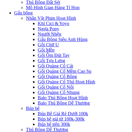
Thú Bông Đất Sét
Mô Hình Gian Hàng Tí Hon
Gấu bông
Nhân Vật Phim Hoạt Hình
Khỉ Cici & Yoyo
Ngựa Pony
Người Nhện
Gấu Bông Siêu Anh Hùng
Gỗi Chữ U
Gối Mền
Gối Ôm Đút Tay
Gối Tựa Lưng
Gối Quàng Cổ Cát
Gối Quàng Cổ Mềm Cao Su
Gối Quàng Cổ Bông
Gối Quàng Cổ Thú Hoạt Hình
Gối Quàng Cổ Nổi
Gối Quàng Cổ Nhung
Balo Thú Bông Hoạt Hình
Balo Thú Bông Dễ Thương
Búp bê
Búp Bê Giá Rẻ Dưới 100k
Búp bê giá từ 100k-300k
Búp bê trên 300k
Thú Bông Dễ Thương