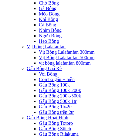
Chó Bông
Gà Bông
Mèo Bông
Khỉ Bông
Cá Bông
Nhím Bông
Ngựa Bông
Heo Bông
Vịt bông Lalafanfan
Vịt Bông Lalafanfan 300mm
Vịt Bông Lalafanfan 500mm
vịt bông lalafanfan 800mm
Gấu Bông Giá Rẻ
Voi Bông
Combo gấu + mền
Gấu Bông 100k
Gấu Bông 100k-200k
Gấu Bông 200k-500k
Gấu Bông 500k-1tr
Gấu Bông 1tr-2tr
Gấu Bông trên 2tr
Gấu Bông Hoạt Hình
Gấu Bông Totoro
Gấu Bông Stitch
Gấu Bông Rilakuma