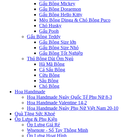
Gấu Bông Mickey
Gấu Bông Doraemon
Gấu Bông Hello Kitty
Mèo Bông Dinga & Chó Bông Puco
Chó Husky
Gấu Pooh
Gấu Bông Teddy
Gấu Bông Size lớn
Gấu Bông Size Nhỏ
Gấu Bông Tốt Nghiệp
Thú Bông Dài Ôm Ngủ
Hà Mã Bông
Cá Sấu Bông
Cừu Bông
Sâu Bông
Chó Bông
Hoa Handmade
Hoa Handmade Ngày Quốc Tế Phụ Nữ 8-3
Hoa Handmade Valentine 14-2
Hoa Handmade Ngày Phụ Nữ Việt Nam 20-10
Quà Tặng Sức Khoẻ
Ốp Lưng & Phụ Kiện
Ốp Lưng Giá Rẻ
Wisenote - Sổ Tay Thông Minh
Ốp Lưng Hoạt Hình