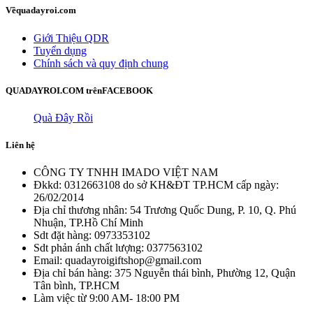
Về
quadayroi.com
Giới Thiệu QDR
Tuyển dụng
Chính sách và quy định chung
QUADAYROI.COM trên
FACEBOOK
Quà Đây Rồi
Liên hệ
CÔNG TY TNHH IMADO VIỆT NAM
Đkkd: 0312663108 do sở KH&ĐT TP.HCM cấp ngày:
26/02/2014
Địa chỉ thương nhân: 54 Trương Quốc Dung, P. 10, Q. Phú
Nhuận, TP.Hồ Chí Minh
Sdt đặt hàng: 0973353102
Sdt phản ánh chất lượng: 0377563102
Email: quadayroigiftshop@gmail.com
Địa chỉ bán hàng: 375 Nguyễn thái bình, Phường 12, Quận
Tân bình, TP.HCM
Làm việc từ 9:00 AM- 18:00 PM