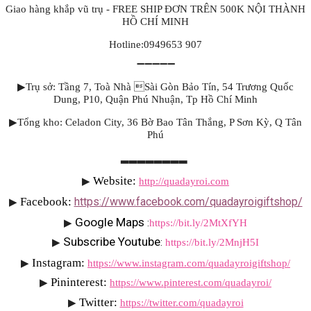
Giao hàng khắp vũ trụ - FREE SHIP ĐƠN TRÊN 500K NỘI THÀNH
HỒ CHÍ MINH
Hotline:0949653 907
➖➖➖➖➖
▶Trụ sở: Tầng 7, Toà Nhà Sài Gòn Bảo Tín, 54 Trương Quốc
Dung, P10, Quận Phú Nhuận, Tp Hồ Chí Minh
▶Tổng kho: Celadon City, 36 Bờ Bao Tân Thắng, P Sơn Kỳ, Q Tân
Phú
▂▂▂▂▂▂▂▂
Website: 
▶
http://quadayroi.com
Facebook:
https://www.facebook.com/quadayroigiftshop/
▶
Google Maps 
▶
:
https://bit.ly/2MtXfYH
Subscribe Youtube
▶
: 
https://bit.ly/2MnjH5I
Instagram:
▶
https://www.instagram.com/quadayroigiftshop/
Pininterest:
▶
https://www.pinterest.com/quadayroi/
Twitter:
▶
https://twitter.com/quadayroi