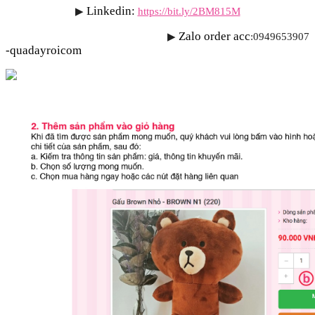
Linkedin:
▶
https://bit.ly/2BM815M
Zalo order acc
▶
:0949653907 
-quadayroicom