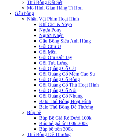
Thú Bông Đất Sét
Mô Hình Gian Hàng Tí Hon
Gấu bông
Nhân Vật Phim Hoạt Hình
Khỉ Cici & Yoyo
Ngựa Pony
Người Nhện
Gấu Bông Siêu Anh Hùng
Gỗi Chữ U
Gối Mền
Gối Ôm Đút Tay
Gối Tựa Lưng
Gối Quàng Cổ Cát
Gối Quàng Cổ Mềm Cao Su
Gối Quàng Cổ Bông
Gối Quàng Cổ Thú Hoạt Hình
Gối Quàng Cổ Nổi
Gối Quàng Cổ Nhung
Balo Thú Bông Hoạt Hình
Balo Thú Bông Dễ Thương
Búp bê
Búp Bê Giá Rẻ Dưới 100k
Búp bê giá từ 100k-300k
Búp bê trên 300k
Thú Bông Dễ Thương