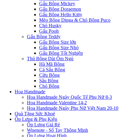
Gấu Bông Mickey
Gấu Bông Doraemon
Gấu Bông Hello Kitty
Mèo Bông Dinga & Chó Bông Puco
Chó Husky
Gấu Pooh
Gấu Bông Teddy
Gấu Bông Size lớn
Gấu Bông Size Nhỏ
Gấu Bông Tốt Nghiệp
Thú Bông Dài Ôm Ngủ
Hà Mã Bông
Cá Sấu Bông
Cừu Bông
Sâu Bông
Chó Bông
Hoa Handmade
Hoa Handmade Ngày Quốc Tế Phụ Nữ 8-3
Hoa Handmade Valentine 14-2
Hoa Handmade Ngày Phụ Nữ Việt Nam 20-10
Quà Tặng Sức Khoẻ
Ốp Lưng & Phụ Kiện
Ốp Lưng Giá Rẻ
Wisenote - Sổ Tay Thông Minh
Ốp Lưng Hoạt Hình