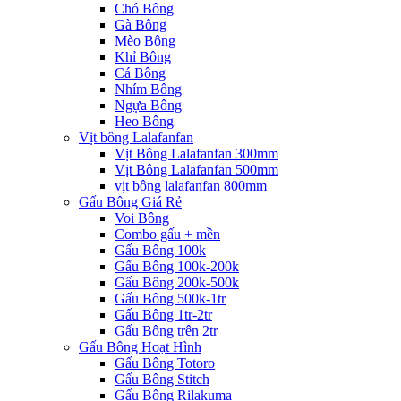
Chó Bông
Gà Bông
Mèo Bông
Khỉ Bông
Cá Bông
Nhím Bông
Ngựa Bông
Heo Bông
Vịt bông Lalafanfan
Vịt Bông Lalafanfan 300mm
Vịt Bông Lalafanfan 500mm
vịt bông lalafanfan 800mm
Gấu Bông Giá Rẻ
Voi Bông
Combo gấu + mền
Gấu Bông 100k
Gấu Bông 100k-200k
Gấu Bông 200k-500k
Gấu Bông 500k-1tr
Gấu Bông 1tr-2tr
Gấu Bông trên 2tr
Gấu Bông Hoạt Hình
Gấu Bông Totoro
Gấu Bông Stitch
Gấu Bông Rilakuma