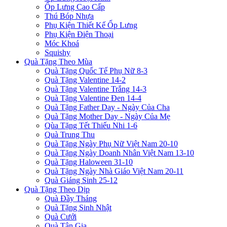
Ốp Lưng Cao Cấp
Thú Bóp Nhựa
Phụ Kiện Thiết Kế Ốp Lưng
Phụ Kiện Điện Thoại
Móc Khoá
Squishy
Quà Tặng Theo Mùa
Quà Tặng Quốc Tế Phụ Nữ 8-3
Quà Tặng Valentine 14-2
Quà Tặng Valentine Trắng 14-3
Quà Tặng Valentine Đen 14-4
Quà Tặng Father Day - Ngày Của Cha
Quà Tặng Mother Day - Ngày Của Mẹ
Qùa Tặng Tết Thiếu Nhi 1-6
Quà Trung Thu
Quà Tặng Ngày Phụ Nữ Việt Nam 20-10
Quà Tặng Ngày Doanh Nhân Việt Nam 13-10
Quà Tặng Haloween 31-10
Quà Tặng Ngày Nhà Giáo Việt Nam 20-11
Quà Giáng Sinh 25-12
Quà Tặng Theo Dịp
Quà Đầy Tháng
Quà Tặng Sinh Nhật
Quà Cưới
Quà Tân Gia