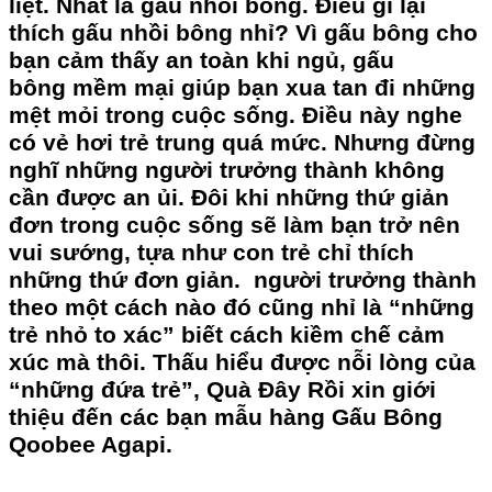
liệt. Nhất là
gấu nhồi bông
. Điều gì lại
thích
gấu nhồi bông
nhỉ? Vì
gấu bông
cho
bạn cảm thấy an toàn khi ngủ,
gấu
bông
mềm mại giúp bạn xua tan đi những
mệt mỏi trong cuộc sống. Điều này nghe
có vẻ hơi trẻ trung quá mức. Nhưng đừng
nghĩ những người trưởng thành không
cần được an ủi. Đôi khi những thứ giản
đơn trong cuộc sống sẽ làm bạn trở nên
vui sướng, tựa như con trẻ chỉ thích
những thứ đơn giản. người trưởng thành
theo một cách nào đó cũng nhỉ là “những
trẻ nhỏ to xác” biết cách kiềm chế cảm
xúc mà thôi. Thấu hiểu được nỗi lòng của
“những đứa trẻ”, Quà Đây Rồi xin giới
thiệu đến các bạn mẫu hàng
Gấu Bông
Qoobee Agapi
.