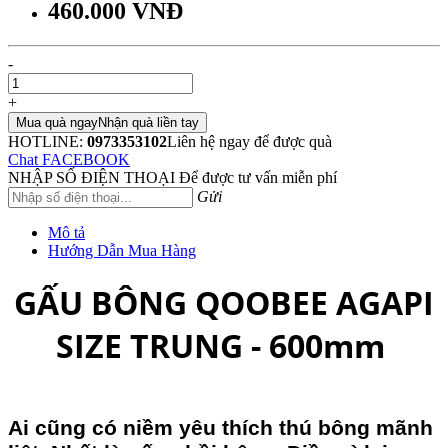
460.000 VNĐ
-
+
Mua quà ngay
Nhận quà liền tay
HOTLINE:
0973353102
Liên hệ ngay để được quà
Chat FACEBOOK
NHẬP SỐ ĐIỆN THOẠI
Để được tư vấn miễn phí
Gửi
Mô tả
Hướng Dẫn Mua Hàng
GẤU BÔNG QOOBEE AGAPI
SIZE TRUNG - 600mm
Ai cũng có niềm yêu thích
thú bông
mãnh