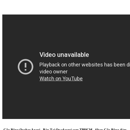
Gấu Bông Qoobee Agapi
- Bán Tại Quadayroi.com TPHCM - Shop Gấu Bông đảm