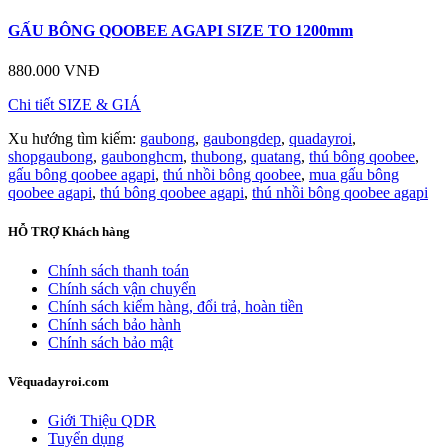
GẤU BÔNG QOOBEE AGAPI SIZE TO 1200mm
880.000 VNĐ
Chi tiết
SIZE & GIÁ
Xu hướng tìm kiếm:
gaubong
,
gaubongdep
,
quadayroi
,
shopgaubong
,
gaubonghcm
,
thubong
,
quatang
,
thú bông qoobee
,
gấu bông qoobee agapi
,
thú nhồi bông qoobee
,
mua gấu bông
qoobee agapi
,
thú bông qoobee agapi
,
thú nhồi bông qoobee agapi
HỖ TRỢ
Khách hàng
Chính sách thanh toán
Chính sách vận chuyển
Chính sách kiểm hàng, đổi trả, hoàn tiền
Chính sách bảo hành
Chính sách bảo mật
Về
quadayroi.com
Giới Thiệu QDR
Tuyển dụng