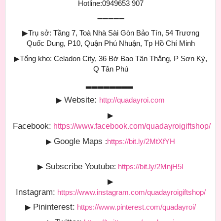
Hotline:0949653 907
➖➖➖➖➖
▶
Trụ sở: Tầng 7, Toà Nhà Sài Gòn Bảo Tín, 54 Trương
Quốc Dung, P10, Quận Phú Nhuận, Tp Hồ Chí Minh
▶
Tổng kho: Celadon City, 36 Bờ Bao Tân Thắng, P Sơn Kỳ,
Q Tân Phú
▂▂▂▂▂▂▂▂
Website:
▶
http://quadayroi.com
▶
Facebook:
https://www.facebook.com/quadayroigiftshop/
Google Maps
▶
:
https://bit.ly/2MtXfYH
Subscribe Youtube
▶
:
https://bit.ly/2MnjH5I
▶
Instagram:
https://www.instagram.com/quadayroigiftshop/
Pininterest:
▶
https://www.pinterest.com/quadayroi/