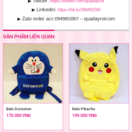
Twitter:
▶
https://twitter.com/quadayroi
Linkedin:
▶
https://bit.ly/2BM815M
Zalo order acc
– quadayroicom
▶
:0949653907
SẢN PHẨM LIÊN QUAN
Balo Doremon
Balo Pikachu
170.000 VNĐ
199.000 VNĐ