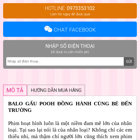
HOTLINE:
0973353102
Liên hệ ngay để được quà
CHAT FACEBOOK
NHẬP SỐ ĐIỆN THOẠI
Để được tư vấn miễn phí
GỬI
MÔ TẢ
HƯỚNG DẪN MUA HÀNG
BALO GẤU POOH ĐỒNG HÀNH CÙNG BÉ ĐẾN
TRƯỜNG
Phim hoạt hình luôn là một niềm đam mê lớn của nhân
loại. Tại sao lại nói là của nhân loại? Không chỉ các em
thiếu nhi, mà thậm chí người lớn cũng thích xem phim