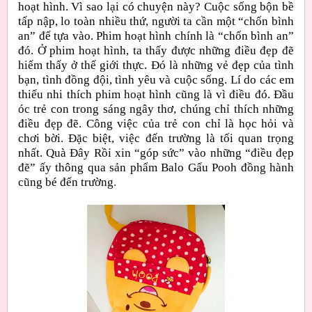
hoạt hình. Vì sao lại có chuyện này? Cuộc sống bộn bề
tấp nập, lo toàn nhiều thứ, người ta cần một “chốn bình
an” để tựa vào. Phim hoạt hình chính là “chốn bình an”
đó. Ở phim hoạt hình, ta thấy được những điều đẹp đẽ
hiếm thấy ở thế giới thực. Đó là những vẻ đẹp của tình
bạn, tình đồng đội, tình yêu và cuộc sống. Lí do các em
thiếu nhi thích phim hoạt hình cũng là vì điều đó. Đầu
óc trẻ con trong sáng ngây thơ, chúng chỉ thích những
điều đẹp đẽ. Công việc của trẻ con chỉ là học hỏi và
chơi bời. Đặc biệt, việc đến trường là tối quan trọng
nhất. Quà Đây Rồi xin “góp sức” vào những “điều đẹp
đẽ” ấy thông qua sản phẩm Balo Gấu Pooh đồng hành
cũng bé đến trường
.