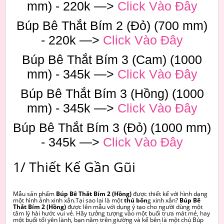
mm) - 220k —>
Click Vào Đây
Búp Bê Thắt Bím 2 (Đỏ) (700 mm)
- 220k —>
Click Vào Đây
Búp Bê Thắt Bím 3 (Cam) (1000
mm) - 345k —>
Click Vào Đây
Búp Bê Thắt Bím 3 (Hồng) (1000
mm) - 345k —>
Click Vào Đây
Búp Bê Thắt Bím 3 (Đỏ) (1000 mm)
- 345k —>
Click Vào Đây
1/ Thiết Kế Gần Gũi
Mẫu sản phẩm
Búp Bê Thắt Bím 2 (Hồng)
được thiết kế với hình dạng
một hình ảnh xinh xắn.Tại sao lại là một
thú bôn
g xinh xắn?
Búp Bê
Thắt Bím 2 (Hồng)
được lên mẫu với dụng ý tạo cho người dùng một
tâm lý hài hước vui vẻ. Hãy tưởng tượng vào một buổi trưa mát mẻ, hay
một buổi tối yên lành, bạn nằm trên giường và kế bên là một chú Búp