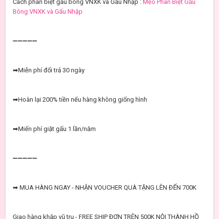
Cách phân biệt gấu bông VNXK và Gấu Nhập :
Mẹo Phân Biệt Gấu
Bông VNXK và Gấu Nhập
➖➖➖➖➖
➡Miễn phí đổi trả 30 ngày
➡Hoàn lại 200% tiền nếu hàng không giống hình
➡Miến phí giặt gấu 1 lần/năm
➖➖➖➖➖
➡ MUA HÀNG NGAY - NHẬN VOUCHER QUÀ TẶNG LÊN ĐẾN 700K
Giao hàng khắp vũ trụ - FREE SHIP ĐƠN TRÊN 500K NỘI THÀNH HỒ