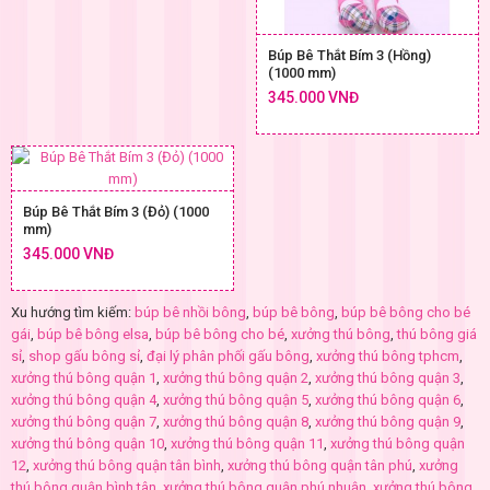
Búp Bê Thắt Bím 3 (Hồng)
(1000 mm)
345.000 VNĐ
Búp Bê Thắt Bím 3 (Đỏ) (1000
mm)
345.000 VNĐ
Xu hướng tìm kiếm:
búp bê nhồi bông
,
búp bê bông
,
búp bê bông cho bé
gái
,
búp bê bông elsa
,
búp bê bông cho bé
,
xưởng thú bông
,
thú bông giá
sỉ
,
shop gấu bông sỉ
,
đại lý phân phối gấu bông
,
xưởng thú bông tphcm
,
xưởng thú bông quận 1
,
xưởng thú bông quận 2
,
xưởng thú bông quận 3
,
xưởng thú bông quận 4
,
xưởng thú bông quận 5
,
xưởng thú bông quận 6
,
xưởng thú bông quận 7
,
xưởng thú bông quận 8
,
xưởng thú bông quận 9
,
xưởng thú bông quận 10
,
xưởng thú bông quận 11
,
xưởng thú bông quận
12
,
xưởng thú bông quận tân bình
,
xưởng thú bông quận tân phú
,
xưởng
thú bông quận bình tân
,
xưởng thú bông quận phú nhuận
,
xưởng thú bông