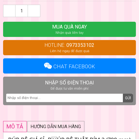
MUA QUÀ NGAY
Nhận quà liền tay
HOTLINE:
0973353102
Liên hệ ngay để được quà
CHAT FACEBOOK
NHẬP SỐ ĐIỆN THOẠI
Để được tư vấn miễn phí
GỬI
MÔ TẢ
HƯỚNG DẪN MUA HÀNG