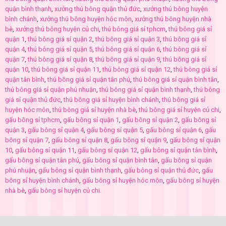
quận bình thạnh
,
xưởng thú bông quận thủ đức
,
xưởng thú bông huyện
bình chánh
,
xưởng thú bông huyện hóc môn
,
xưởng thú bông huyện nhà
bè
,
xưởng thú bông huyện củ chi
,
thú bông giá sỉ tphcm
,
thú bông giá sỉ
quận 1
,
thú bông giá sỉ quận 2
,
thú bông giá sỉ quận 3
,
thú bông giá sỉ
quận 4
,
thú bông giá sỉ quận 5
,
thú bông giá sỉ quận 6
,
thú bông giá sỉ
quận 7
,
thú bông giá sỉ quận 8
,
thú bông giá sỉ quận 9
,
thú bông giá sỉ
quận 10
,
thú bông giá sỉ quận 11
,
thú bông giá sỉ quận 12
,
thú bông giá sỉ
quận tân bình
,
thú bông giá sỉ quận tân phú
,
thú bông giá sỉ quận bình tân
,
thú bông giá sỉ quận phú nhuận
,
thú bông giá sỉ quận bình thạnh
,
thú bông
giá sỉ quận thủ đức
,
thú bông giá sỉ huyện bình chánh
,
thú bông giá sỉ
huyện hóc môn
,
thú bông giá sỉ huyện nhà bè
,
thú bông giá sỉ huyện củ chi
,
gấu bông sỉ tphcm
,
gấu bông sỉ quận 1
,
gấu bông sỉ quận 2
,
gấu bông sỉ
quận 3
,
gấu bông sỉ quận 4
,
gấu bông sỉ quận 5
,
gấu bông sỉ quận 6
,
gấu
bông sỉ quận 7
,
gấu bông sỉ quận 8
,
gấu bông sỉ quận 9
,
gấu bông sỉ quận
10
,
gấu bông sỉ quận 11
,
gấu bông sỉ quận 12
,
gấu bông sỉ quận tân bình
,
gấu bông sỉ quận tân phú
,
gấu bông sỉ quận bình tân
,
gấu bông sỉ quận
phú nhuận
,
gấu bông sỉ quận bình thạnh
,
gấu bông sỉ quận thủ đức
,
gấu
bông sỉ huyện bình chánh
,
gấu bông sỉ huyện hóc môn
,
gấu bông sỉ huyện
nhà bè
,
gấu bông sỉ huyện củ chi.