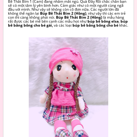
Bê Thắt Bím 1 (Cam) đang nhắm mắt ngủ. Quà Đây Rồi chắc chắn bạn
sẽ có một tâm lý yên bình hơn. Cảm giác như có một người cùng ngã
đầu với mình. Như vậy sẽ không còn cô đơn nữa. Các người lớn đã
không thể ngăn lại
Búp Bê Thắt Bím 2 (Hồng)
, như vậy thì các em trẻ
con thì càng không phải nói.
Búp Bê Thắt Bím 2 (Hồng)
là mẫu hàng
rất được các bé mê bên cạnh các mẫu hot như
búp bê bông elsa
,
búp
bê bằng bông cho bé gái,
và các
loại
búp bê bằng bông cho bé
khác.