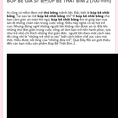
BÚP BÊ GIÁ SỈ- BÚP BÊ THẮT BÍM 2 (700 mm)
Ai cũng có niềm đam mê
thú bông
mãnh liệt. Đặc biệt là
búp bê nhồi
bông
. Tại sao lại mê
búp bê nhồi bông
nhỉ? Vì
búp bê nhồi bông
cho
bạn cảm giác an toàn khi ngủ,
búp bê nhồi bông
êm ái giúp bạn xua
tan đi những chán nản trong cuộc sống. Điều này nghe có vẻ hơi trẻ
con. Nhưng đừng nghĩ những người lớn không cần được an ủi. Đôi khi
những thứ đơn giản trong cuộc sống sẽ làm bạn trở nên hạnh phúc, tựa
như trẻ nhỏ chỉ thích những thứ giản đơn. người lớn theo một cách nào
đó cũng nhỉ là “những trẻ nhỏ to xác” biết cách kiềm chế xúc cảm mà
thôi. Hiểu được nỗi lòng của “những đứa trẻ”, Quà Đây Rồi xin giới thiệu
đến các bạn mẫu sản phẩm Búp Bê Thắt Bím 2 .