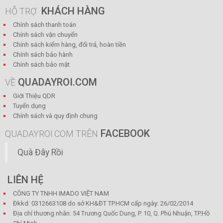
KHÁCH HÀNG
HỖ TRỢ
Chính sách thanh toán
Chính sách vận chuyển
Chính sách kiểm hàng, đổi trả, hoàn tiền
Chính sách bảo hành
Chính sách bảo mật
QUADAYROI.COM
VỀ
Giới Thiệu QDR
Tuyển dụng
Chính sách và quy định chung
FACEBOOK
QUADAYROI.COM TRÊN
Quà Đây Rồi
LIÊN HỆ
CÔNG TY TNHH IMADO VIỆT NAM
Đkkd: 0312663108 do sở KH&ĐT TP.HCM cấp ngày: 26/02/2014
Địa chỉ thương nhân: 54 Trương Quốc Dung, P. 10, Q. Phú Nhuận, TP.Hồ