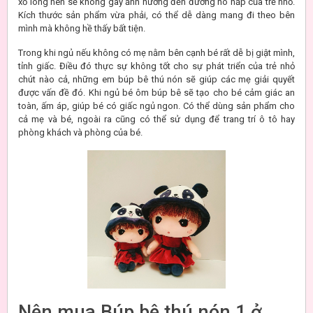
xổ lông nên sẽ không gây ảnh hưởng đến đường hô hấp của trẻ nhỏ.
Kích thước sản phẩm vừa phải, có thể dễ dàng mang đi theo bên
mình mà không hề thấy bất tiện.
Trong khi ngủ nếu không có mẹ nằm bên cạnh bé rất dễ bị giật mình,
tỉnh giấc. Điều đó thực sự không tốt cho sự phát triển của trẻ nhỏ
chút nào cả, những em búp bê thú nón sẽ giúp các mẹ giải quyết
được vấn đề đó. Khi ngủ bé ôm búp bê sẽ tạo cho bé cảm giác an
toàn, ấm áp, giúp bé có giấc ngủ ngon. Có thể dùng sản phẩm cho
cả mẹ và bé, ngoài ra cũng có thể sử dụng để trang trí ô tô hay
phòng khách và phòng của bé.
Nên mua Búp bê thú nón 1 ở