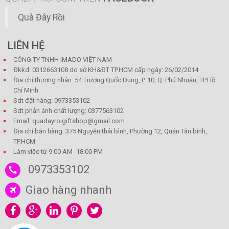
Quà Đây Rồi
LIÊN HỆ
CÔNG TY TNHH IMADO VIỆT NAM
Đkkd: 0312663108 do sở KH&ĐT TP.HCM cấp ngày: 26/02/2014
Địa chỉ thương nhân: 54 Trương Quốc Dung, P. 10, Q. Phú Nhuận, TP.Hồ
Chí Minh
Sdt đặt hàng: 0973353102
Sdt phản ánh chất lượng: 0377563102
Email: quadayroigiftshop@gmail.com
Địa chỉ bán hàng: 375 Nguyễn thái bình, Phường 12, Quận Tân bình,
TP.HCM
Làm việc từ 9:00 AM- 18:00 PM
0973353102
Giao hàng nhanh