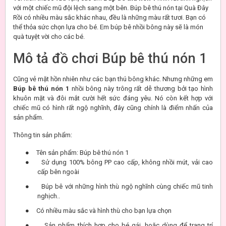
với một chiếc mũ đội lệch sang một bên. Búp bê thú nón tại Quà Đây
Rồi có nhiều màu sắc khác nhau, đều là những màu rất tươi. Bạn có
thể thỏa sức chọn lựa cho bé. Em búp bê nhồi bông này sẽ là món
quà tuyệt vời cho các bé.
Mô tả đồ chơi Búp bê thú nón 1
Cũng vẻ mặt hồn nhiên như các bạn thú bông khác. Nhưng những em
Búp bê thú nón 1
nhồi bông này trông rất dễ thương bởi tạo hình
khuôn mặt và đôi mắt cười hết sức đáng yêu. Nó còn kết hợp với
chiếc mũ có hình rất ngộ nghĩnh, đây cũng chính là điểm nhấn của
sản phẩm.
Thông tin sản phẩm:
●
Tên sản phẩm: Búp bê thú nón 1
●
Sử dụng 100% bông PP cao cấp, không nhồi mút, vải cao
cấp bên ngoài
●
Búp bê với những hình thù ngộ nghĩnh cùng chiếc mũ tinh
nghịch..
●
Có nhiều màu sắc và hình thù cho bạn lựa chọn
●
Sản phẩm thích hợp cho bé gái, hoặc dùng để trang trí