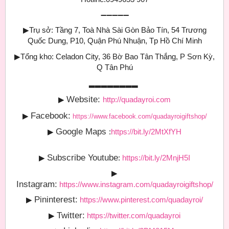
➖➖➖➖➖
▶
Trụ sở: Tầng 7, Toà Nhà Sài Gòn Bảo Tín, 54 Trương
Quốc Dung, P10, Quận Phú Nhuận, Tp Hồ Chí Minh
▶
Tổng kho: Celadon City, 36 Bờ Bao Tân Thắng, P Sơn Kỳ,
Q Tân Phú
▂▂▂▂▂▂▂▂
Website:
▶
http://quadayroi.com
Facebook:
▶
https://www.facebook.com/quadayroigiftshop/
Google Maps
▶
:
https://bit.ly/2MtXfYH
Subscribe Youtube
▶
:
https://bit.ly/2MnjH5I
▶
Instagram:
https://www.instagram.com/quadayroigiftshop/
Pininterest:
▶
https://www.pinterest.com/quadayroi/
Twitter:
▶
https://twitter.com/quadayroi