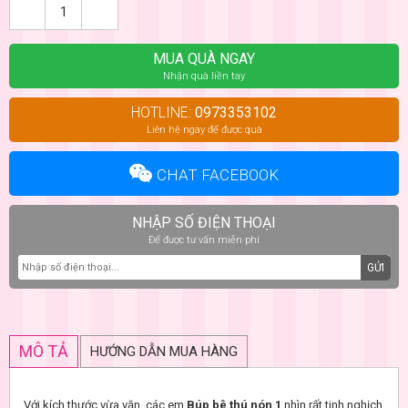
MUA QUÀ NGAY
Nhận quà liền tay
HOTLINE:
0973353102
Liên hệ ngay để được quà
CHAT FACEBOOK
NHẬP SỐ ĐIỆN THOẠI
Để được tư vấn miễn phí
GỬI
MÔ TẢ
HƯỚNG DẪN MUA HÀNG
Với kích thước vừa vặn, các em
Búp bê thú nón 1
nhìn rất tinh nghịch