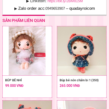
Linkedin:
▶
https://bit.ly/2BM815M
Zalo order acc
– quadayroicom
▶
:0949653907
SẢN PHẨM LIÊN QUAN
BÚP BÊ NHÍ
Búp bê nón chấm bi 1 (350)
99.000 VNĐ
265.000 VNĐ