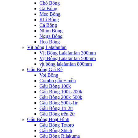
Chó Bông
Gà Bông
Mèo Bông
Khỉ Bông
Cá Bông
Nhím Bông
Ngựa Bông
Heo Bông
Vịt bông Lalafanfan
Vịt Bông Lalafanfan 300mm
Vịt Bông Lalafanfan 500mm
vịt bông lalafanfan 800mm
Gấu Bông Giá Rẻ
Voi Bông
Combo gấu + mền
Gấu Bông 100k
Gấu Bông 100k-200k
Gấu Bông 200k-500k
Gấu Bông 500k-1tr
Gấu Bông 1tr-2tr
Gấu Bông trên 2tr
Gấu Bông Hoạt Hình
Gấu Bông Totoro
Gấu Bông Stitch
Gấu Bông Rilakuma