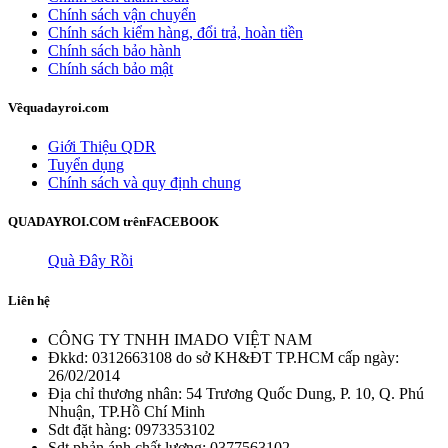
Chính sách vận chuyển
Chính sách kiểm hàng, đổi trả, hoàn tiền
Chính sách bảo hành
Chính sách bảo mật
Về
quadayroi.com
Giới Thiệu QDR
Tuyển dụng
Chính sách và quy định chung
QUADAYROI.COM trên
FACEBOOK
Quà Đây Rồi
Liên hệ
CÔNG TY TNHH IMADO VIỆT NAM
Đkkd: 0312663108 do sở KH&ĐT TP.HCM cấp ngày:
26/02/2014
Địa chỉ thương nhân: 54 Trương Quốc Dung, P. 10, Q. Phú
Nhuận, TP.Hồ Chí Minh
Sdt đặt hàng: 0973353102
Sdt phản ánh chất lượng: 0377563102