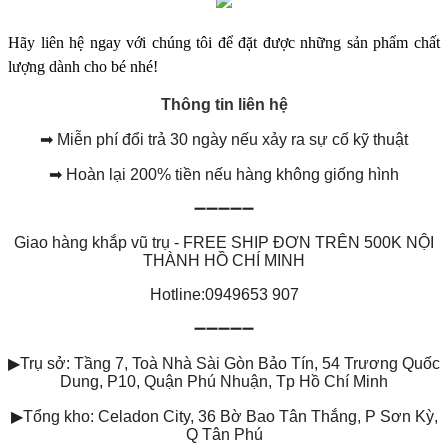
Hãy liên hệ ngay với chúng tôi để đặt được những sản phẩm chất
lượng dành cho bé nhé!
Thông tin liên hệ
➡
Miễn phí đổi trả 30 ngày nếu xảy ra sự cố kỹ thuật
➡
Hoàn lại 200% tiền nếu hàng không giống hình
➖➖➖➖➖
Giao hàng khắp vũ trụ - FREE SHIP ĐƠN TRÊN 500K NỘI
THÀNH HỒ CHÍ MINH
Hotline:0949653 907
➖➖➖➖➖
▶
Trụ sở: Tầng 7, Toà Nhà Sài Gòn Bảo Tín, 54 Trương Quốc
Dung, P10, Quận Phú Nhuận, Tp Hồ Chí Minh
▶
Tổng kho: Celadon City, 36 Bờ Bao Tân Thắng, P Sơn Kỳ,
Q Tân Phú