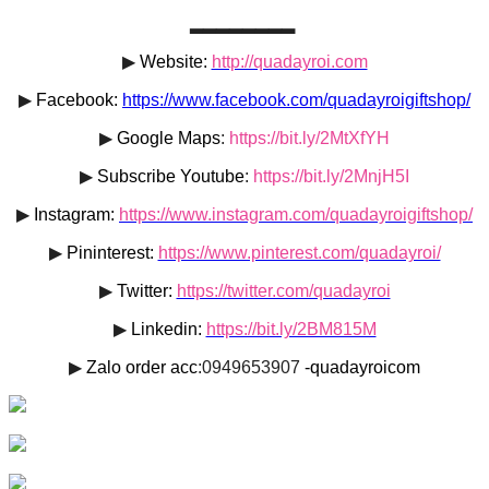
▂▂▂▂▂▂▂▂
▶
Website:
http://quadayroi.com
▶
Facebook:
https://www.facebook.com/quadayroigiftshop/
▶
Google Maps
:
https://bit.ly/2MtXfYH
▶
Subscribe Youtube
:
https://bit.ly/2MnjH5I
▶
Instagram:
https://www.instagram.com/quadayroigiftshop/
▶
Pininterest:
https://www.pinterest.com/quadayroi/
▶
Twitter:
https://twitter.com/quadayroi
▶
Linkedin:
https://bit.ly/2BM815M
▶
Zalo order acc
:0949653907
-quadayroicom