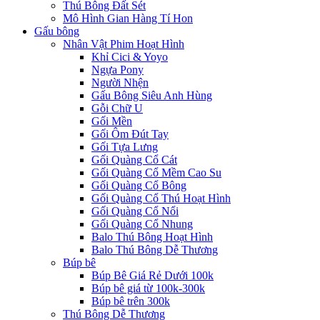
Thú Bông Đất Sét
Mô Hình Gian Hàng Tí Hon
Gấu bông
Nhân Vật Phim Hoạt Hình
Khỉ Cici & Yoyo
Ngựa Pony
Người Nhện
Gấu Bông Siêu Anh Hùng
Gỗi Chữ U
Gối Mền
Gối Ôm Đút Tay
Gối Tựa Lưng
Gối Quàng Cổ Cát
Gối Quàng Cổ Mềm Cao Su
Gối Quàng Cổ Bông
Gối Quàng Cổ Thú Hoạt Hình
Gối Quàng Cổ Nổi
Gối Quàng Cổ Nhung
Balo Thú Bông Hoạt Hình
Balo Thú Bông Dễ Thương
Búp bê
Búp Bê Giá Rẻ Dưới 100k
Búp bê giá từ 100k-300k
Búp bê trên 300k
Thú Bông Dễ Thương