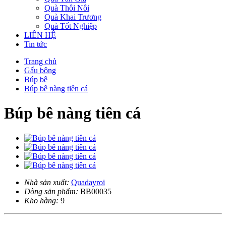
Quà Thôi Nôi
Quà Khai Trương
Quà Tốt Nghiệp
LIÊN HỆ
Tin tức
Trang chủ
Gấu bông
Búp bê
Búp bê nàng tiên cá
Búp bê nàng tiên cá
Nhà sản xuất:
Quadayroi
Dòng sản phẩm:
BB00035
Kho hàng:
9