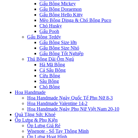
Gấu Bông Mickey
Gấu Bông Doraemon
Gấu Bông Hello Kitty
Mèo Bông Dinga & Chó Bông Puco
Chó Husky
Gấu Pooh
Gấu Bông Teddy
Gấu Bông Size lớn
Gấu Bông Size Nhỏ
Gấu Bông Tốt Nghiệp
Thú Bông Dài Ôm Ngủ
Hà Mã Bông
Cá Sấu Bông
Cừu Bông
Sâu Bông
Chó Bông
Hoa Handmade
Hoa Handmade Ngày Quốc Tế Phụ Nữ 8-3
Hoa Handmade Valentine 14-2
Hoa Handmade Ngày Phụ Nữ Việt Nam 20-10
Quà Tặng Sức Khoẻ
Ốp Lưng & Phụ Kiện
Ốp Lưng Giá Rẻ
Wisenote - Sổ Tay Thông Minh
Ốp Lưng Hoạt Hình