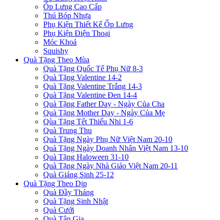
Ốp Lưng Cao Cấp
Thú Bóp Nhựa
Phụ Kiện Thiết Kế Ốp Lưng
Phụ Kiện Điện Thoại
Móc Khoá
Squishy
Quà Tặng Theo Mùa
Quà Tặng Quốc Tế Phụ Nữ 8-3
Quà Tặng Valentine 14-2
Quà Tặng Valentine Trắng 14-3
Quà Tặng Valentine Đen 14-4
Quà Tặng Father Day - Ngày Của Cha
Quà Tặng Mother Day - Ngày Của Mẹ
Qùa Tặng Tết Thiếu Nhi 1-6
Quà Trung Thu
Quà Tặng Ngày Phụ Nữ Việt Nam 20-10
Quà Tặng Ngày Doanh Nhân Việt Nam 13-10
Quà Tặng Haloween 31-10
Quà Tặng Ngày Nhà Giáo Việt Nam 20-11
Quà Giáng Sinh 25-12
Quà Tặng Theo Dịp
Quà Đầy Tháng
Quà Tặng Sinh Nhật
Quà Cưới
Quà Tân Gia