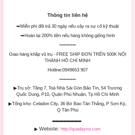
Thông tin liên hệ
➡
Miễn phí đổi trả 30 ngày nếu xảy ra sự cố kỹ thuật
➡
Hoàn lại 200% tiền nếu hàng không giống hình
➖➖➖➖➖
Giao hàng khắp vũ trụ - FREE SHIP ĐƠN TRÊN 500K NỘI
THÀNH HỒ CHÍ MINH
Hotline:0949653 907
➖➖➖➖➖
▶
Trụ sở: Tầng 7, Toà Nhà Sài Gòn Bảo Tín, 54 Trương
Quốc Dung, P10, Quận Phú Nhuận, Tp Hồ Chí Minh
▶
Tổng kho: Celadon City, 36 Bờ Bao Tân Thắng, P Sơn Kỳ,
Q Tân Phú
▂▂▂▂▂▂▂▂
Website:
▶
http://quadayroi.com