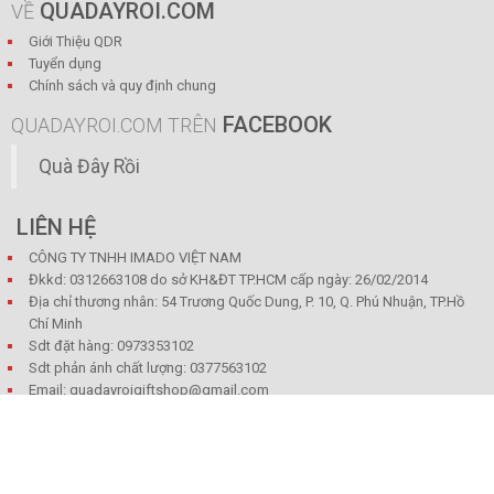
QUADAYROI.COM
VỀ
Giới Thiệu QDR
Tuyển dụng
Chính sách và quy định chung
FACEBOOK
QUADAYROI.COM TRÊN
Quà Đây Rồi
LIÊN HỆ
CÔNG TY TNHH IMADO VIỆT NAM
Đkkd: 0312663108 do sở KH&ĐT TP.HCM cấp ngày: 26/02/2014
Địa chỉ thương nhân: 54 Trương Quốc Dung, P. 10, Q. Phú Nhuận, TP.Hồ
Chí Minh
Sdt đặt hàng: 0973353102
Sdt phản ánh chất lượng: 0377563102
Email: quadayroigiftshop@gmail.com
Địa chỉ bán hàng: 375 Nguyễn thái bình, Phường 12, Quận Tân bình,
TP.HCM
Làm việc từ 9:00 AM- 18:00 PM