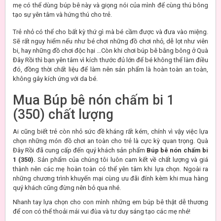
mẹ có thể dùng búp bê này và giọng nói của mình để cùng thú bông
tạo sự yên tâm và hứng thú cho trẻ.
Trẻ nhỏ có thể cho bất kỳ thứ gì mà bé cầm được và đưa vào miệng.
Sẽ rất nguy hiểm nếu như bé chơi những đồ chơi nhỏ, dễ lọt như viên
bi, hay những đồ chơi độc hại …Còn khi chơi búp bê bằng bông ở Quà
Đây Rồi thì bạn yên tâm vì kích thước đủ lớn để bé không thể làm điều
đó, đồng thời chất liệu để làm nên sản phẩm là hoàn toàn an toàn,
không gây kích ứng với da bé.
Mua Búp bê nón chấm bi 1
(350) chất lượng
Ai cũng biết trẻ còn nhỏ sức đề kháng rất kém, chính vì vậy việc lựa
chọn những món đồ chơi an toàn cho trẻ là cực kỳ quan trọng. Quà
Đây Rồi đã cung cấp đến quý khách sản phẩm
Búp bê nón chấm bi
1 (350).
Sản phẩm của chúng tôi luôn cam kết về chất lượng và giá
thành nên các mẹ hoàn toàn có thể yên tâm khi lựa chọn. Ngoài ra
những chương trình khuyến mại cùng ưu đãi đính kèm khi mua hàng
quý khách cũng đừng nên bỏ qua nhé.
Nhanh tay lựa chọn cho con mình những em búp bê thật dễ thương
để con có thể thoải mái vui đùa và tư duy sáng tạo các mẹ nhé!