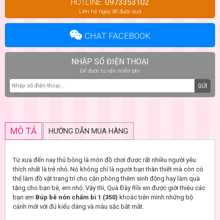
HOTLINE:
0973353102
Liên hệ ngay để được quà
CHAT FACEBOOK
NHẬP SỐ ĐIỆN THOẠI
Để được tư vấn miễn phí
GỬI
MÔ TẢ
HƯỚNG DẪN MUA HÀNG
Từ xưa đến nay thú bông là món đồ chơi được rất nhiều người yêu
thích nhất là trẻ nhỏ. Nó không chỉ là người bạn thân thiết mà còn có
thể làm đồ vật trang trí cho căn phòng thêm sinh động hay làm quà
tặng cho bạn bè, em nhỏ. Vậy thì, Quà Đây Rồi xin được giới thiệu các
bạn em
Búp bê nón chấm bi 1 (350)
khoác trên mình những bộ
cánh mới với đủ kiểu dáng và màu sắc bắt mắt.