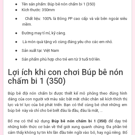
●
Tên sản phẩm: Búp bê nón chấm bi 1 (350)
●
Kích thước: 350mm
●
Chất liệu: 100% là Bông PP cao cấp và vải bên ngoài siêu
mềm.
●
Đường may tỉ mỉ, kỹ càng.
●
Là món quà tặng vô cùng đáng yêu cho các em nhỏ.
●
Sản xuất tại: Việt Nam
●
Sản phẩm phù hợp cho trẻ em từ 3 tuổi trở lên.
Lợi ích khi con chơi Búp bê nón
chấm bi 1 (350)
Búp bê đội nón chấm bi được thiết kế mô phỏng theo đúng hình
dáng của con người với màu sắc bắt mắt chắc chắn sẽ kích thích thị
lực và trí lực của bé phát triển. Bạn có thể cùng bé chơi những em
búp bê này và chỉ cho bé biết đâu là đầu, đâu là mắt, …
Bố mẹ có thể sử dụng
Búp bê nón chấm bi 1 (350)
để dạy trẻ
những kiến thức cơ bản về thế giới xung quanh chúng. Đa phần trẻ
cảm thấy không tự tin khi lần đầu tiên ngồi vào bô, hay ngủ riêng. Bố