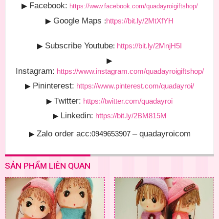
Facebook:
▶
https://www.facebook.com/quadayroigiftshop/
Google Maps
▶
:
https://bit.ly/2MtXfYH
Subscribe Youtube
▶
:
https://bit.ly/2MnjH5I
▶
Instagram:
https://www.instagram.com/quadayroigiftshop/
Pininterest:
▶
https://www.pinterest.com/quadayroi/
Twitter:
▶
https://twitter.com/quadayroi
Linkedin:
▶
https://bit.ly/2BM815M
Zalo order acc
– quadayroicom
▶
:0949653907
SẢN PHẨM LIÊN QUAN