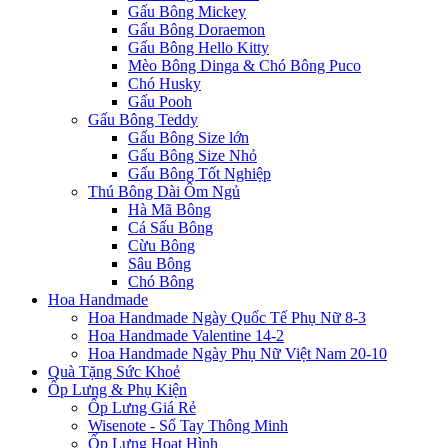
Gấu Bông Mickey
Gấu Bông Doraemon
Gấu Bông Hello Kitty
Mèo Bông Dinga & Chó Bông Puco
Chó Husky
Gấu Pooh
Gấu Bông Teddy
Gấu Bông Size lớn
Gấu Bông Size Nhỏ
Gấu Bông Tốt Nghiệp
Thú Bông Dài Ôm Ngủ
Hà Mã Bông
Cá Sấu Bông
Cừu Bông
Sâu Bông
Chó Bông
Hoa Handmade
Hoa Handmade Ngày Quốc Tế Phụ Nữ 8-3
Hoa Handmade Valentine 14-2
Hoa Handmade Ngày Phụ Nữ Việt Nam 20-10
Quà Tặng Sức Khoẻ
Ốp Lưng & Phụ Kiện
Ốp Lưng Giá Rẻ
Wisenote - Sổ Tay Thông Minh
Ốp Lưng Hoạt Hình