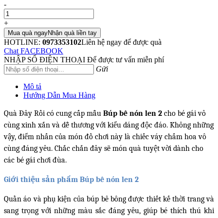
-
+
Mua quà ngay
Nhận quà liền tay
HOTLINE:
0973353102
Liên hệ ngay để được quà
Chat FACEBOOK
NHẬP SỐ ĐIỆN THOẠI
Để được tư vấn miễn phí
Gửi
Mô tả
Hướng Dẫn Mua Hàng
Quà Đây Rồi có cung cấp mẫu
Búp bê nón len 2
cho bé gái vô
cùng xinh xắn và dễ thương với kiểu dáng độc đáo. Không những
vậy, điểm nhấn của món đồ chơi này là chiếc váy chấm hoa vô
cùng đáng yêu. Chắc chắn đây sẽ món quà tuyệt vời dành cho
các bé gái chơi đùa.
Giới thiệu sản phẩm
Búp bê nón len 2
Quần áo và phụ kiện của búp bê bông được thiết kế thời trang và
sang trọng với những màu sắc đáng yêu, giúp bé thích thú khi