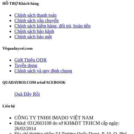
HỖ TRỢ
Khách hàng
Chính sách thanh toán
Chính sách vận chuyển
Chính sách kiểm hàng, đổi trả, hoàn tiền
Chính sách bảo hành
Chính sách bảo mật
Về
quadayroi.com
Giới Thiệu QDR
Tuyển dụng
Chính sách và quy định chung
QUADAYROI.COM trên
FACEBOOK
Quà Đây Rồi
Liên hệ
CÔNG TY TNHH IMADO VIỆT NAM
Đkkd: 0312663108 do sở KH&ĐT TP.HCM cấp ngày:
26/02/2014
Địa chỉ thương nhân: 54 Trương Quốc Dung, P. 10, Q. Phú