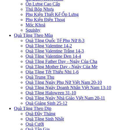
Ốp Lưng Cao Cấp
Thú Bóp Nhựa
Phụ Kiện Thiết Kế Ốp Lưng
Phụ Kiện Điện Thoại
Móc Khoá
Squishy
Quà Tặng Theo Mùa
Quà Tặng Quốc Tế Phụ Nữ 8-3
Quà Tặng Valentine 14-2
Quà Tặng Valentine Trắng 14-3
Quà Tặng Valentine Đen 14-4
Quà Tặng Father Day - Ngày Của Cha
Quà Tặng Mother Day - Ngày Của Mẹ
Qùa Tặng Tết Thiếu Nhi 1-6
Quà Trung Thu
Quà Tặng Ngày Phụ Nữ Việt Nam 20-10
Quà Tặng Ngày Doanh Nhân Việt Nam 13-10
Quà Tặng Haloween 31-10
Quà Tặng Ngày Nhà Giáo Việt Nam 20-11
Quà Giáng Sinh 25-12
Quà Tặng Theo Dịp
Quà Đầy Tháng
Quà Tặng Sinh Nhật
Quà Cưới
Quà Tân Gia