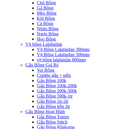
Chó Bông
Gà Bông
Mèo Bông
Khỉ Bông
Cá Bông
Nhím Bông
Ngựa Bông
Heo Bông
Vịt bông Lalafanfan
Vịt Bông Lalafanfan 300mm
Vịt Bông Lalafanfan 500mm
vịt bông lalafanfan 800mm
Gấu Bông Giá Rẻ
Voi Bông
Combo gấu + mền
Gấu Bông 100k
Gấu Bông 100k-200k
Gấu Bông 200k-500k
Gấu Bông 500k-1tr
Gấu Bông 1tr-2tr
Gấu Bông trên 2tr
Gấu Bông Hoạt Hình
Gấu Bông Totoro
Gấu Bông Stitch
Gấu Bông Rilakuma