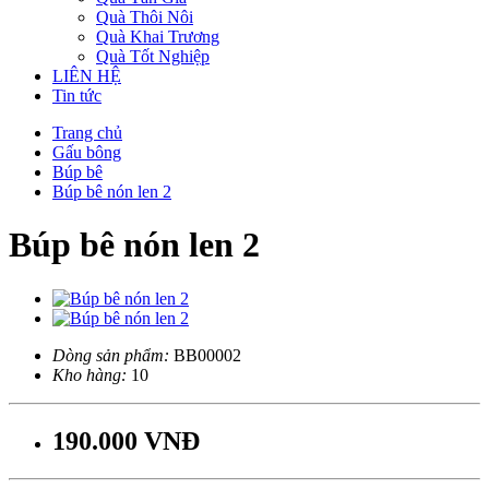
Quà Thôi Nôi
Quà Khai Trương
Quà Tốt Nghiệp
LIÊN HỆ
Tin tức
Trang chủ
Gấu bông
Búp bê
Búp bê nón len 2
Búp bê nón len 2
Dòng sản phẩm:
BB00002
Kho hàng:
10
190.000 VNĐ