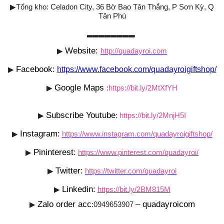
▶
Tổng kho: Celadon City, 36 Bờ Bao Tân Thắng, P Sơn Kỳ, Q
Tân Phú
▂▂▂▂▂▂▂▂
Website:
▶
http://quadayroi.com
Facebook:
▶
https://www.facebook.com/quadayroigiftshop/
Google Maps
▶
:
https://bit.ly/2MtXfYH
Subscribe Youtube
▶
:
https://bit.ly/2MnjH5I
Instagram:
▶
https://www.instagram.com/quadayroigiftshop/
Pininterest:
▶
https://www.pinterest.com/quadayroi/
Twitter:
▶
https://twitter.com/quadayroi
Linkedin:
▶
https://bit.ly/2BM815M
Zalo order acc
– quadayroicom
▶
:0949653907