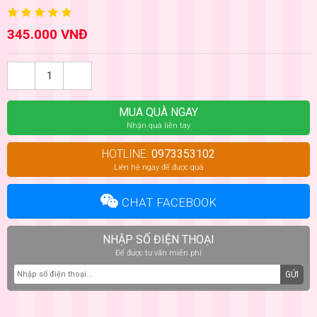
345.000 VNĐ
MUA QUÀ NGAY
Nhận quà liền tay
HOTLINE:
0973353102
Liên hệ ngay để được quà
CHAT FACEBOOK
NHẬP SỐ ĐIỆN THOẠI
Để được tư vấn miễn phí
GỬI