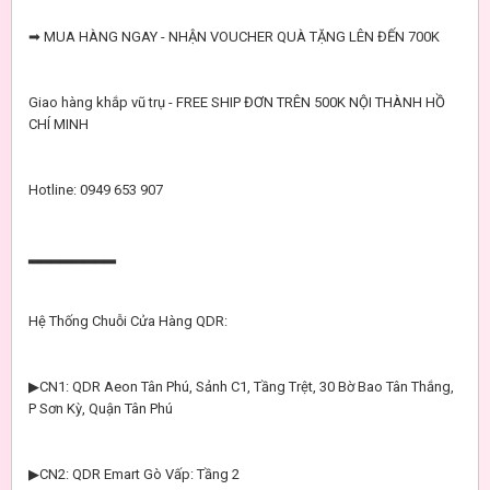
➡ MUA HÀNG NGAY - NHẬN VOUCHER QUÀ TẶNG LÊN ĐẾN 700K
Giao hàng khắp vũ trụ - FREE SHIP ĐƠN TRÊN 500K NỘI THÀNH HỒ
CHÍ MINH
Hotline: 0949 653 907
▂▂▂▂▂▂▂▂
Hệ Thống Chuỗi Cửa Hàng QDR:
▶CN1: QDR Aeon Tân Phú, Sảnh C1, Tầng Trệt, 30 Bờ Bao Tân Thắng,
P Sơn Kỳ, Quận Tân Phú
▶CN2: QDR Emart Gò Vấp: Tầng 2