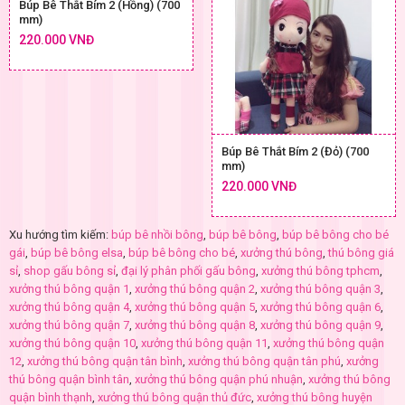
Búp Bê Thắt Bím 2 (Hồng) (700
mm)
220.000 VNĐ
Búp Bê Thắt Bím 2 (Đỏ) (700
mm)
220.000 VNĐ
Xu hướng tìm kiếm:
búp bê nhồi bông
,
búp bê bông
,
búp bê bông cho bé
gái
,
búp bê bông elsa
,
búp bê bông cho bé
,
xưởng thú bông
,
thú bông giá
sỉ
,
shop gấu bông sỉ
,
đại lý phân phối gấu bông
,
xưởng thú bông tphcm
,
xưởng thú bông quận 1
,
xưởng thú bông quận 2
,
xưởng thú bông quận 3
,
xưởng thú bông quận 4
,
xưởng thú bông quận 5
,
xưởng thú bông quận 6
,
xưởng thú bông quận 7
,
xưởng thú bông quận 8
,
xưởng thú bông quận 9
,
xưởng thú bông quận 10
,
xưởng thú bông quận 11
,
xưởng thú bông quận
12
,
xưởng thú bông quận tân bình
,
xưởng thú bông quận tân phú
,
xưởng
thú bông quận bình tân
,
xưởng thú bông quận phú nhuận
,
xưởng thú bông
quận bình thạnh
,
xưởng thú bông quận thủ đức
,
xưởng thú bông huyện