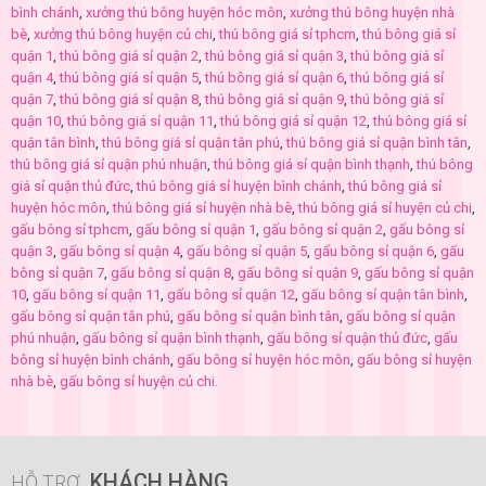
bình chánh
,
xưởng thú bông huyện hóc môn
,
xưởng thú bông huyện nhà
bè
,
xưởng thú bông huyện củ chi
,
thú bông giá sỉ tphcm
,
thú bông giá sỉ
quận 1
,
thú bông giá sỉ quận 2
,
thú bông giá sỉ quận 3
,
thú bông giá sỉ
quận 4
,
thú bông giá sỉ quận 5
,
thú bông giá sỉ quận 6
,
thú bông giá sỉ
quận 7
,
thú bông giá sỉ quận 8
,
thú bông giá sỉ quận 9
,
thú bông giá sỉ
quận 10
,
thú bông giá sỉ quận 11
,
thú bông giá sỉ quận 12
,
thú bông giá sỉ
quận tân bình
,
thú bông giá sỉ quận tân phú
,
thú bông giá sỉ quận bình tân
,
thú bông giá sỉ quận phú nhuận
,
thú bông giá sỉ quận bình thạnh
,
thú bông
giá sỉ quận thủ đức
,
thú bông giá sỉ huyện bình chánh
,
thú bông giá sỉ
huyện hóc môn
,
thú bông giá sỉ huyện nhà bè
,
thú bông giá sỉ huyện củ chi
,
gấu bông sỉ tphcm
,
gấu bông sỉ quận 1
,
gấu bông sỉ quận 2
,
gấu bông sỉ
quận 3
,
gấu bông sỉ quận 4
,
gấu bông sỉ quận 5
,
gấu bông sỉ quận 6
,
gấu
bông sỉ quận 7
,
gấu bông sỉ quận 8
,
gấu bông sỉ quận 9
,
gấu bông sỉ quận
10
,
gấu bông sỉ quận 11
,
gấu bông sỉ quận 12
,
gấu bông sỉ quận tân bình
,
gấu bông sỉ quận tân phú
,
gấu bông sỉ quận bình tân
,
gấu bông sỉ quận
phú nhuận
,
gấu bông sỉ quận bình thạnh
,
gấu bông sỉ quận thủ đức
,
gấu
bông sỉ huyện bình chánh
,
gấu bông sỉ huyện hóc môn
,
gấu bông sỉ huyện
nhà bè
,
gấu bông sỉ huyện củ chi.
KHÁCH HÀNG
HỖ TRỢ