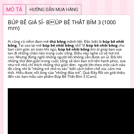
MÔ TẢ
HƯỚNG DẪN MUA HÀNG
BÚP BÊ GIÁ SỈ- BÚP BÊ THẮT BÍM 3 (1000
mm)
Ai cũng có niềm đam mê
thú bông
mãnh liệt. Đặc biệt là
búp bê nhồi
bông
. Tại sao lại mê
búp bê nhồi bông
nhỉ? Vì
búp bê nhồi bông
cho
bạn cảm giác an toàn khi ngủ,
búp bê nhồi bông
êm ái giúp bạn xua
tan đi những chán nản trong cuộc sống. Điều này nghe có vẻ hơi trẻ
con. Nhưng đừng nghĩ những người lớn không cần được an ủi. Đôi khi
những thứ đơn giản trong cuộc sống sẽ làm bạn trở nên hạnh phúc, tựa
như trẻ nhỏ chỉ thích những thứ giản đơn. người lớn theo một cách nào
đó cũng nhỉ là “những trẻ nhỏ to xác” biết cách kiềm chế xúc cảm mà
thôi. Hiểu được nỗi lòng của “những đứa trẻ”, Quà Đây Rồi xin giới thiệu
đến các bạn mẫu sản phẩm Búp Bê Thắt Bím 3 (Cam).