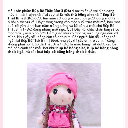
Mẫu sản phẩm
Búp Bê Thắt Bím 3 (Đỏ)
được thiết kế với hình dạng
một hình ảnh xinh xắn.Tại sao lại là một
thú bôn
g xinh xắn?
Búp Bê
Thắt Bím 3 (Đỏ)
được lên mẫu với dụng ý tạo cho người dùng một tâm
lý hài hước vui vẻ. Hãy tưởng tượng vào một buổi trưa mát mẻ, hay một
buổi tối yên lành, bạn nằm trên giường và kế bên là một chú Búp Bê
Thắt Bím 1 (Đỏ) đang nhắm mắt ngủ. Quà Đây Rồi chắc chắn bạn sẽ có
một tâm lý yên bình hơn. Cảm giác như có một người cùng ngã đầu với
mình. Như vậy sẽ không còn cô đơn nữa. Các người lớn đã không thể
ngăn lại Búp Bê Thắt Bím 1 (Đỏ), như vậy thì các em trẻ con thì càng
không phải nói. Búp Bê Thắt Bím 1 (Đỏ) là mẫu hàng rất được các bé
mê bên cạnh các mẫu hot như
búp bê bông elsa
,
búp bê bằng bông
cho bé gái,
và các
loại
búp bê bằng bông cho bé
khác.