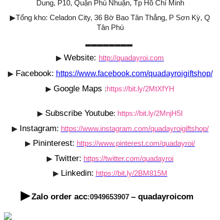
Dung, P10, Quận Phú Nhuận, Tp Hồ Chí Minh
▶
Tổng kho: Celadon City, 36 Bờ Bao Tân Thắng, P Sơn Kỳ, Q
Tân Phú
▂▂▂▂▂▂▂▂
Website:
▶
http://quadayroi.com
Facebook:
▶
https://www.facebook.com/quadayroigiftshop/
Google Maps
▶
:
https://bit.ly/2MtXfYH
Subscribe Youtube
▶
:
https://bit.ly/2MnjH5I
Instagram:
▶
https://www.instagram.com/quadayroigiftshop/
Pininterest:
▶
https://www.pinterest.com/quadayroi/
Twitter:
▶
https://twitter.com/quadayroi
Linkedin:
▶
https://bit.ly/2BM815M
▶
Zalo order acc
– quadayroicom
:0949653907