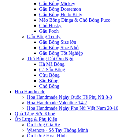
Gấu Bông Mickey
Gấu Bông Doraemon
Gấu Bông Hello Kitty
Mèo Bông Dinga & Chó Bông Puco
Chó Husky
Gấu Pooh
Gấu Bông Teddy
Gấu Bông Size lớn
Gấu Bông Size Nhỏ
Gấu Bông Tốt Nghiệp
Thú Bông Dài Ôm Ngủ
Hà Mã Bông
Cá Sấu Bông
Cừu Bông
Sâu Bông
Chó Bông
Hoa Handmade
Hoa Handmade Ngày Quốc Tế Phụ Nữ 8-3
Hoa Handmade Valentine 14-2
Hoa Handmade Ngày Phụ Nữ Việt Nam 20-10
Quà Tặng Sức Khoẻ
Ốp Lưng & Phụ Kiện
Ốp Lưng Giá Rẻ
Wisenote - Sổ Tay Thông Minh
Ốp Lưng Hoạt Hình