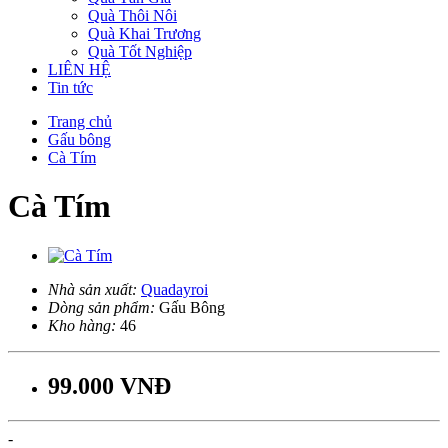
Quà Thôi Nôi
Quà Khai Trương
Quà Tốt Nghiệp
LIÊN HỆ
Tin tức
Trang chủ
Gấu bông
Cà Tím
Cà Tím
Nhà sản xuất:
Quadayroi
Dòng sản phẩm:
Gấu Bông
Kho hàng:
46
99.000 VNĐ
-