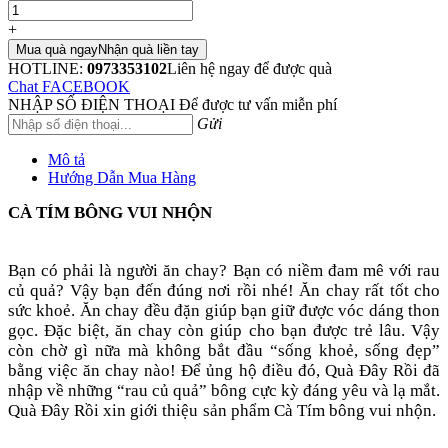
+
Mua quà ngay
Nhận quà liền tay
HOTLINE:
0973353102
Liên hệ ngay để được quà
Chat FACEBOOK
NHẬP SỐ ĐIỆN THOẠI
Để được tư vấn miễn phí
Gửi
Mô tả
Hướng Dẫn Mua Hàng
CÀ TÍM BÔNG VUI NHỘN
Bạn có phải là người ăn chay? Bạn có niềm đam mê với rau
củ quả? Vậy bạn đến đúng nơi rồi nhé! Ăn chay rất tốt cho
sức khoẻ. Ăn chay đều đặn giúp bạn giữ được vóc dáng thon
gọc. Đặc biệt, ăn chay còn giúp cho bạn được trẻ lâu. Vậy
còn chờ gì nữa mà không bắt đầu “sống khoẻ, sống đẹp”
bằng việc ăn chay nào! Để ủng hộ điều đó, Quà Đây Rồi đã
nhập về những “rau củ quả” bông cực kỳ đáng yêu và lạ mắt.
Quà Đây Rồi xin giới thiệu sản phẩm Cà Tím bông vui nhộn.