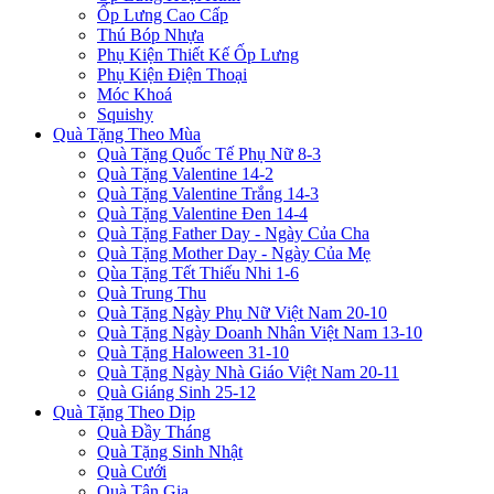
Ốp Lưng Cao Cấp
Thú Bóp Nhựa
Phụ Kiện Thiết Kế Ốp Lưng
Phụ Kiện Điện Thoại
Móc Khoá
Squishy
Quà Tặng Theo Mùa
Quà Tặng Quốc Tế Phụ Nữ 8-3
Quà Tặng Valentine 14-2
Quà Tặng Valentine Trắng 14-3
Quà Tặng Valentine Đen 14-4
Quà Tặng Father Day - Ngày Của Cha
Quà Tặng Mother Day - Ngày Của Mẹ
Qùa Tặng Tết Thiếu Nhi 1-6
Quà Trung Thu
Quà Tặng Ngày Phụ Nữ Việt Nam 20-10
Quà Tặng Ngày Doanh Nhân Việt Nam 13-10
Quà Tặng Haloween 31-10
Quà Tặng Ngày Nhà Giáo Việt Nam 20-11
Quà Giáng Sinh 25-12
Quà Tặng Theo Dịp
Quà Đầy Tháng
Quà Tặng Sinh Nhật
Quà Cưới
Quà Tân Gia