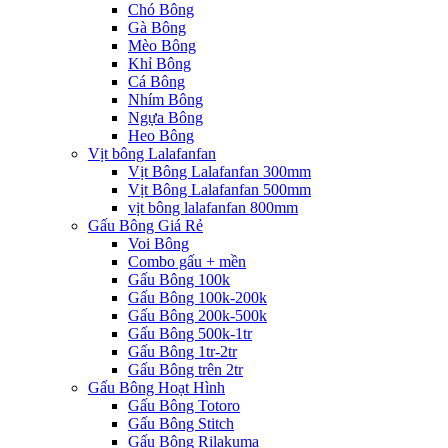
Chó Bông
Gà Bông
Mèo Bông
Khỉ Bông
Cá Bông
Nhím Bông
Ngựa Bông
Heo Bông
Vịt bông Lalafanfan
Vịt Bông Lalafanfan 300mm
Vịt Bông Lalafanfan 500mm
vịt bông lalafanfan 800mm
Gấu Bông Giá Rẻ
Voi Bông
Combo gấu + mền
Gấu Bông 100k
Gấu Bông 100k-200k
Gấu Bông 200k-500k
Gấu Bông 500k-1tr
Gấu Bông 1tr-2tr
Gấu Bông trên 2tr
Gấu Bông Hoạt Hình
Gấu Bông Totoro
Gấu Bông Stitch
Gấu Bông Rilakuma