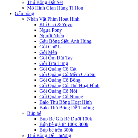
Thú Bông Đất Sét
Mô Hình Gian Hàng Tí Hon
Gấu bông
Nhân Vật Phim Hoạt Hình
Khỉ Cici & Yoyo
Ngựa Pony
Người Nhện
Gấu Bông Siêu Anh Hùng
Gỗi Chữ U
Gối Mền
Gối Ôm Đút Tay
Gối Tựa Lưng
Gối Quàng Cổ Cát
Gối Quàng Cổ Mềm Cao Su
Gối Quàng Cổ Bông
Gối Quàng Cổ Thú Hoạt Hình
Gối Quàng Cổ Nổi
Gối Quàng Cổ Nhung
Balo Thú Bông Hoạt Hình
Balo Thú Bông Dễ Thương
Búp bê
Búp Bê Giá Rẻ Dưới 100k
Búp bê giá từ 100k-300k
Búp bê trên 300k
Thú Bông Dễ Thương