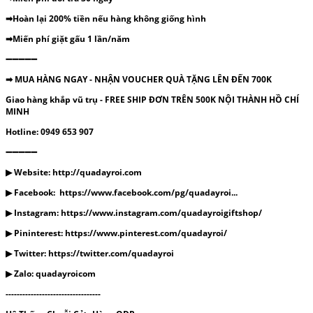
➡Hoàn lại 200% tiền nếu hàng không giống hình
➡Miến phí giặt gấu 1 lần/năm
➖➖➖➖➖
➡ MUA HÀNG NGAY - NHẬN VOUCHER QUÀ TẶNG LÊN ĐẾN 700K
Giao hàng khắp vũ trụ - FREE SHIP ĐƠN TRÊN 500K NỘI THÀNH HỒ CHÍ
MINH
Hotline: 0949 653 907
➖➖➖➖➖
▶ Website: http://quadayroi.com
▶ Facebook: https://www.facebook.com/pg/quadayroi...
▶ Instagram: https://www.instagram.com/quadayroigiftshop/
▶ Pininterest: https://www.pinterest.com/quadayroi/
▶ Twitter: https://twitter.com/quadayroi
▶ Zalo: quadayroicom
----------------------------------