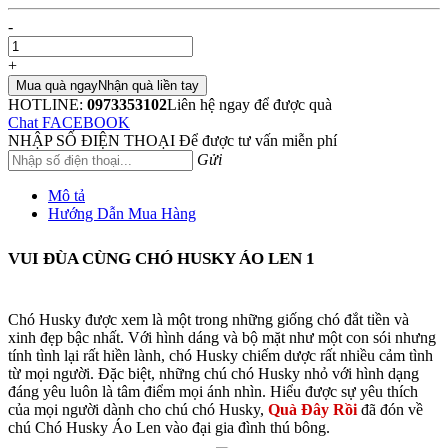
-
+
Mua quà ngay
Nhận quà liền tay
HOTLINE:
0973353102
Liên hệ ngay để được quà
Chat FACEBOOK
NHẬP SỐ ĐIỆN THOẠI
Để được tư vấn miễn phí
Gửi
Mô tả
Hướng Dẫn Mua Hàng
VUI ĐÙA CÙNG CHÓ HUSKY ÁO LEN 1
Chó Husky được xem là một trong những giống chó đắt tiền và
xinh đẹp bậc nhất. Với hình dáng và bộ mặt như một con sói nhưng
tính tình lại rất hiền lành, chó Husky chiếm dược rất nhiều cảm tình
từ mọi người. Đặc biệt, những chú chó Husky nhỏ với hình dạng
đáng yêu luôn là tâm điểm mọi ánh nhìn. Hiểu được sự yêu thích
của mọi người dành cho chú chó Husky,
Quà Đây Rồi
đã đón về
chú Chó Husky Áo Len vào đại gia đình thú bông.