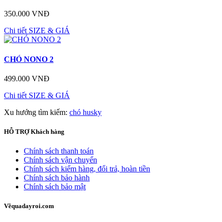
350.000 VNĐ
Chi tiết
SIZE & GIÁ
CHÓ NONO 2
499.000 VNĐ
Chi tiết
SIZE & GIÁ
Xu hướng tìm kiếm:
chó husky
HỖ TRỢ
Khách hàng
Chính sách thanh toán
Chính sách vận chuyển
Chính sách kiểm hàng, đổi trả, hoàn tiền
Chính sách bảo hành
Chính sách bảo mật
Về
quadayroi.com