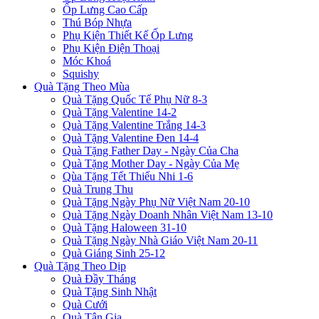
Ốp Lưng Cao Cấp
Thú Bóp Nhựa
Phụ Kiện Thiết Kế Ốp Lưng
Phụ Kiện Điện Thoại
Móc Khoá
Squishy
Quà Tặng Theo Mùa
Quà Tặng Quốc Tế Phụ Nữ 8-3
Quà Tặng Valentine 14-2
Quà Tặng Valentine Trắng 14-3
Quà Tặng Valentine Đen 14-4
Quà Tặng Father Day - Ngày Của Cha
Quà Tặng Mother Day - Ngày Của Mẹ
Qùa Tặng Tết Thiếu Nhi 1-6
Quà Trung Thu
Quà Tặng Ngày Phụ Nữ Việt Nam 20-10
Quà Tặng Ngày Doanh Nhân Việt Nam 13-10
Quà Tặng Haloween 31-10
Quà Tặng Ngày Nhà Giáo Việt Nam 20-11
Quà Giáng Sinh 25-12
Quà Tặng Theo Dịp
Quà Đầy Tháng
Quà Tặng Sinh Nhật
Quà Cưới
Quà Tân Gia