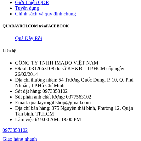
Giới Thiệu QDR
Tuyển dụng
Chính sách và quy định chung
QUADAYROI.COM trên
FACEBOOK
Quà Đây Rồi
Liên hệ
CÔNG TY TNHH IMADO VIỆT NAM
Đkkd: 0312663108 do sở KH&ĐT TP.HCM cấp ngày:
26/02/2014
Địa chỉ thương nhân: 54 Trương Quốc Dung, P. 10, Q. Phú
Nhuận, TP.Hồ Chí Minh
Sdt đặt hàng: 0973353102
Sdt phản ánh chất lượng: 0377563102
Email: quadayroigiftshop@gmail.com
Địa chỉ bán hàng: 375 Nguyễn thái bình, Phường 12, Quận
Tân bình, TP.HCM
Làm việc từ 9:00 AM- 18:00 PM
0973353102
Giao hàng nhanh