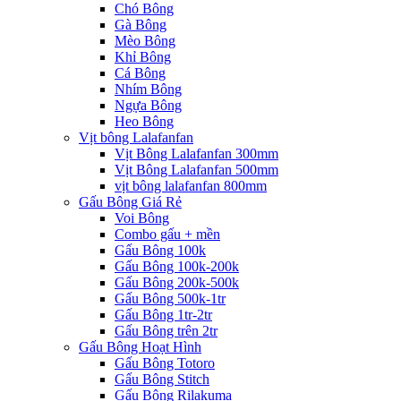
Chó Bông
Gà Bông
Mèo Bông
Khỉ Bông
Cá Bông
Nhím Bông
Ngựa Bông
Heo Bông
Vịt bông Lalafanfan
Vịt Bông Lalafanfan 300mm
Vịt Bông Lalafanfan 500mm
vịt bông lalafanfan 800mm
Gấu Bông Giá Rẻ
Voi Bông
Combo gấu + mền
Gấu Bông 100k
Gấu Bông 100k-200k
Gấu Bông 200k-500k
Gấu Bông 500k-1tr
Gấu Bông 1tr-2tr
Gấu Bông trên 2tr
Gấu Bông Hoạt Hình
Gấu Bông Totoro
Gấu Bông Stitch
Gấu Bông Rilakuma