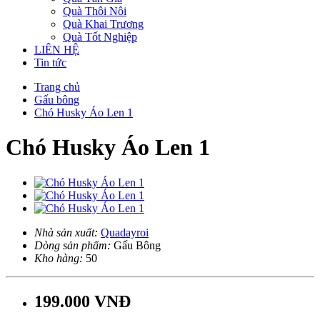
Quà Thôi Nôi
Quà Khai Trương
Quà Tốt Nghiệp
LIÊN HỆ
Tin tức
Trang chủ
Gấu bông
Chó Husky Áo Len 1
Chó Husky Áo Len 1
Nhà sản xuất:
Quadayroi
Dòng sản phẩm:
Gấu Bông
Kho hàng:
50
199.000 VNĐ