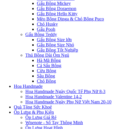
Gấu Bông Mickey
Gấu Bông Doraemon
Gấu Bông Hello Kitty
Mèo Bông Dinga & Chó Bông Puco
Chó Husky
Gấu Pooh
Gấu Bông Teddy
Gấu Bông Size lớn
Gấu Bông Size Nhỏ
Gấu Bông Tốt Nghiệp
Thú Bông Dài Ôm Ngủ
Hà Mã Bông
Cá Sấu Bông
Cừu Bông
Sâu Bông
Chó Bông
Hoa Handmade
Hoa Handmade Ngày Quốc Tế Phụ Nữ 8-3
Hoa Handmade Valentine 14-2
Hoa Handmade Ngày Phụ Nữ Việt Nam 20-10
Quà Tặng Sức Khoẻ
Ốp Lưng & Phụ Kiện
Ốp Lưng Giá Rẻ
Wisenote - Sổ Tay Thông Minh
Ốp Lưng Hoạt Hình