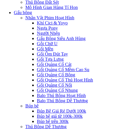
Thú Bông Đất Sét
Mô Hình Gian Hàng Tí Hon
Gấu bông
Nhân Vật Phim Hoạt Hình
Khỉ Cici & Yoyo
Ngựa Pony
Người Nhện
Gấu Bông Siêu Anh Hùng
Gỗi Chữ U
Gối Mền
Gối Ôm Đút Tay
Gối Tựa Lưng
Gối Quàng Cổ Cát
Gối Quàng Cổ Mềm Cao Su
Gối Quàng Cổ Bông
Gối Quàng Cổ Thú Hoạt Hình
Gối Quàng Cổ Nổi
Gối Quàng Cổ Nhung
Balo Thú Bông Hoạt Hình
Balo Thú Bông Dễ Thương
Búp bê
Búp Bê Giá Rẻ Dưới 100k
Búp bê giá từ 100k-300k
Búp bê trên 300k
Thú Bông Dễ Thương