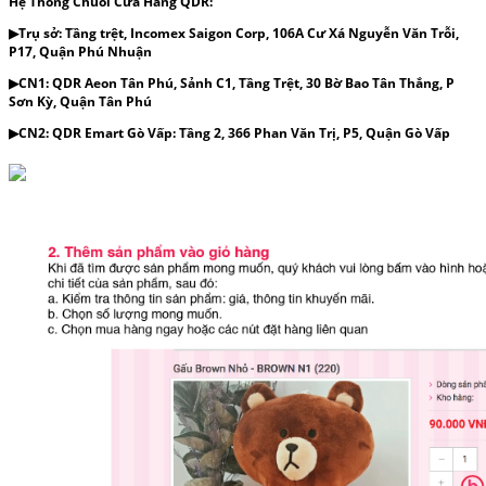
Hệ Thống Chuỗi Cửa Hàng QDR:
▶Trụ sở: Tầng trệt, Incomex Saigon Corp, 106A Cư Xá Nguyễn Văn Trỗi,
P17, Quận Phú Nhuận
▶CN1: QDR Aeon Tân Phú, Sảnh C1, Tầng Trệt, 30 Bờ Bao Tân Thắng, P
Sơn Kỳ, Quận Tân Phú
▶CN2: QDR Emart Gò Vấp: Tầng 2, 366 Phan Văn Trị, P5, Quận Gò Vấp