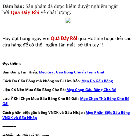
Đảm bảo:
Sản phẩm đã được kiểm duyệt nghiêm ngặt
bởi
Quà Đây Rồi
về chất lượng.
Hãy đặt hàng ngay với
Quà Đây Rồi
qua Hotline hoặc dến các
cửa hàng để có thể “ngắm tận mắt, sờ tận tay”!
Đọc thêm:
Bạn Đang Tìm Hiểu:
Mẹo Giặt Gấu Bông Chuẩn Tiệm Giặt
Cách Đo Gấu Bông mà không sợ Bị Lừa Đảo:
Mẹo Đo Gấu Bông
Liệu Có Nên Mua Gấu Bông Cho Bé:
Mẹo Chọn Gấu Bông Cho Bé
Lưu Ý Khi Chọn Mua Gấu Bông Cho Bé Gái :
Mẹo Chọn Thú Bông Cho Bé
Gái
Cách phân biệt gấu bông VNXK và Gấu Nhập :
Mẹo Phân Biệt Gấu Bông
VNXK và Gấu Nhập
➖➖➖➖➖
➡Miễn phí đổi trả 30 ngày