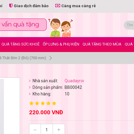
hí
Giao dịch đảm bảo
Càng mua càng rẻ
QUÀ TẶNG SỨC KHOẺ
ỐP LƯNG & PHỤ KIỆN
QUÀ TẶNG THEO MÙA
QUÀ 
ê Thắt Bím 2 (Đỏ) (700 mm)
Nhà sản xuất:
Quadayroi
Dòng sản phẩm:
BB00042
Kho hàng:
10
220.000 VNĐ