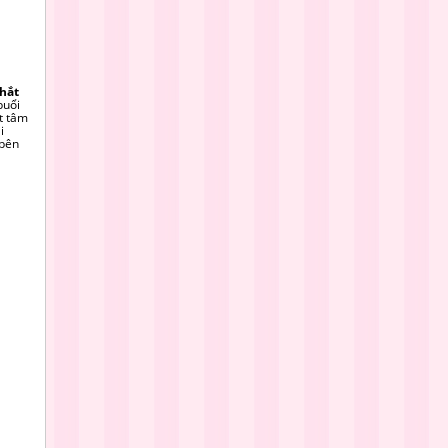
hắt
buổi
t tâm
i
 bên