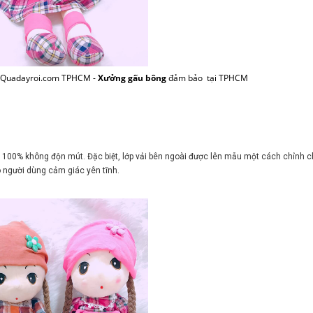
i Quadayroi.com TPHCM -
Xưởng gấu bông
đảm bảo tại TPHCM
g 100% không độn mút. Đặc biệt, lớp vải bên ngoài được lên mẫu một cách chỉnh c
 người dùng cảm giác yên tĩnh.