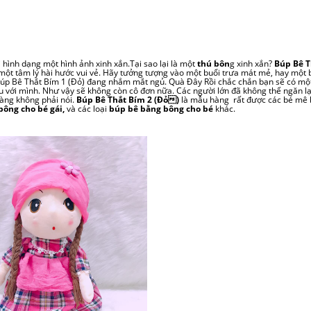
i hình dạng một hình ảnh xinh xắn.Tại sao lại là một
thú bôn
g xinh xắn?
Búp Bê T
một tâm lý hài hước vui vẻ. Hãy tưởng tượng vào một buổi trưa mát mẻ, hay một 
 Búp Bê Thắt Bím 1 (Đỏ) đang nhắm mắt ngủ. Quà Đây Rồi chắc chắn bạn sẽ có mộ
 với mình. Như vậy sẽ không còn cô đơn nữa. Các người lớn đã không thể ngăn lạ
càng không phải nói.
Búp Bê Thắt Bím 2 (Đỏ)
là mẫu hàng rất được các bé mê
bông cho bé gái,
và các
loại
búp bê bằng bông cho bé
khác.