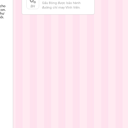
Gấu Bông được bảo hành
cho
BH
đường chỉ may Vĩnh Viễn.
con.
như
ôi.