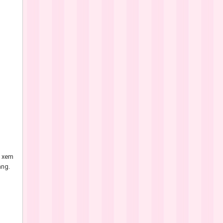
à xem
àng.