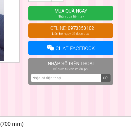
MUA QUÀ NGAY
Nhận quà liền tay
HOTLINE:
0973353102
Liên hệ ngay để được quà
CHAT FACEBOOK
NHẬP SỐ ĐIỆN THOẠI
Để được tư vấn miễn phí
GỬI
 (700 mm)