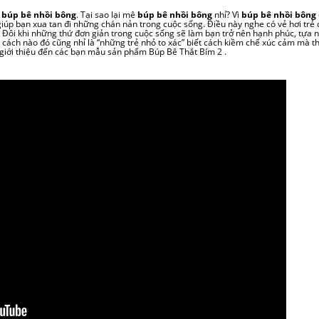
à
búp bê nhồi bông
. Tại sao lại mê
búp bê nhồi bông
nhỉ? Vì
búp bê nhồi bông
iúp bạn xua tan đi những chán nản trong cuộc sống. Điều này nghe có vẻ hơi trẻ 
Đôi khi những thứ đơn giản trong cuộc sống sẽ làm bạn trở nên hạnh phúc, tựa 
 cách nào đó cũng nhỉ là “những trẻ nhỏ to xác” biết cách kiềm chế xúc cảm mà th
n giới thiệu đến các bạn mẫu sản phẩm Búp Bê Thắt Bím 2 .