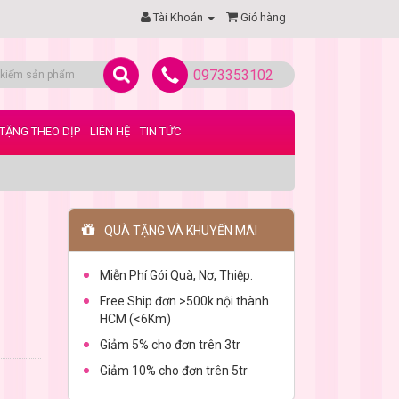
Tài Khoản
Giỏ hàng
0973353102
TẶNG THEO DỊP
LIÊN HỆ
TIN TỨC
QUÀ TẶNG VÀ KHUYẾN MÃI
Miễn Phí Gói Quà, Nơ, Thiệp.
Free Ship đơn >500k nội thành
HCM (<6Km)
Giảm 5% cho đơn trên 3tr
Giảm 10% cho đơn trên 5tr