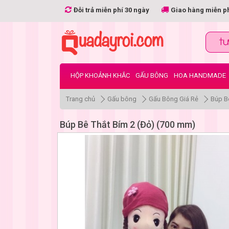
Đỗi trả miễn phí 30 ngày
Giao hàng miễn p
HỘP KHOẢNH KHẮC
GẤU BÔNG
HOA HANDMADE
Trang chủ
Gấu bông
Gấu Bông Giá Rẻ
Búp B
Búp Bê Thắt Bím 2 (Đỏ) (700 mm)