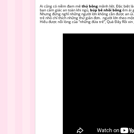
Ai cũng có niềm đam mê
thú bông
mãnh liệt. Đặc biệt l
bạn cảm giác an toàn khi ngủ,
búp bê nhồi bông
êm ái g
Nhưng đừng nghĩ những người lớn không cần được an ủi. 
trẻ nhỏ chỉ thích những thứ giản đơn. người lớn theo một
Hiểu được nỗi lòng của “những đứa trẻ”, Quà Đây Rồi xi