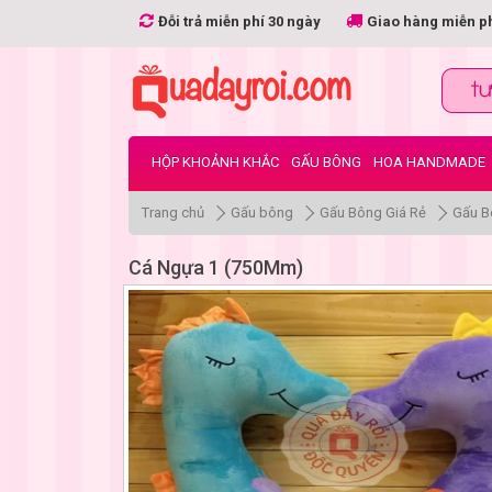
Đỗi trả miễn phí 30 ngày
Giao hàng miễn p
HỘP KHOẢNH KHẮC
GẤU BÔNG
HOA HANDMADE
Trang chủ
Gấu bông
Gấu Bông Giá Rẻ
Gấu B
Cá Ngựa 1 (750Mm)