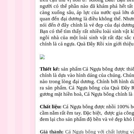
người có thể phần nào đã khám phá hết tất 
càng xuống sâu, áp lực của nước quá lớn dễ
quan đến đại dương là điều không thể. Nhưn
nói đến ở đây chính là vẻ đẹp của đại dươn
Bạn có thể tìm thấy rất nhiều loài sinh vật 
ngôi nhà của một loài sinh vật rất đặc sắ
chính là cá ngựa. Quà Đây Rồi xin giới thi
Thiết kế:
sản phẩm Cá Ngựa bông được thiết
chính là dựa vào hình dáng của chúng. Chúng 
nào trong lòng đại dương. Chính bởi hình 
ra sản phẩm. Cá Ngựa bông của Quà Đây Rồi
gương mặt hiền hoà, Cá Ngựa bông chính là
Chất liệu:
Cá Ngựa bông được nhồi 100% bôn
cầm nắm rất êm tay. Đặc biệt,
được gia công
đem lại cho sản phẩm độ bền và vẻ đẹp khó 
Giá thành:
Cá Ngựa bông với chất lượng và