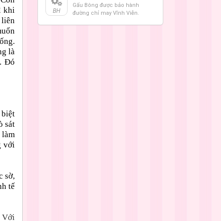
Gấu Bông được bảo hành
ì khi
BH
đường chỉ may Vĩnh Viễn.
 liên
 muốn
sống.
ng là
. Đó
 biệt
ò sát
 làm
 với
 sờ,
h tế
 Với