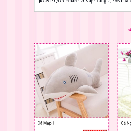
▶
CN2: QDR Emart Gò Vấp: Tầng 2, 366 Phan 
Cá Mập 1
Cá N