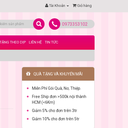
Tài Khoản
Giỏ hàng
0973353102
TẶNG THEO DỊP
LIÊN HỆ
TIN TỨC
QUÀ TẶNG VÀ KHUYẾN MÃI
Miễn Phí Gói Quà, Nơ, Thiệp.
Free Ship đơn >500k nội thành
HCM (<6Km)
Giảm 5% cho đơn trên 3tr
Giảm 10% cho đơn trên 5tr