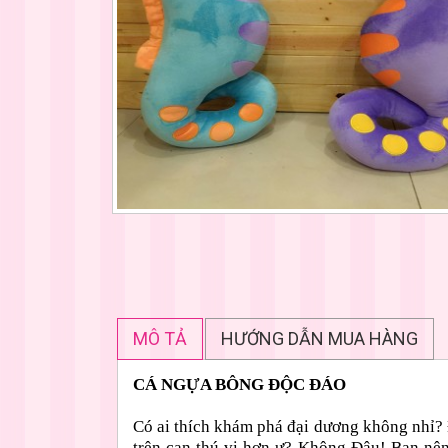
MÔ TẢ
HƯỚNG DẪN MUA HÀNG
CÁ NGỰA BÔNG ĐỘC ĐÁO
Có ai thích khám phá đại dương không nhỉ? 
trên cạn thú vị hơn ư? Không Đâu! Bạn nê