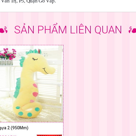
Văn Trị, P5, Quận Gò Vấp.
SẢN PHẨM LIÊN QUAN
gựa 2 (950Mm)