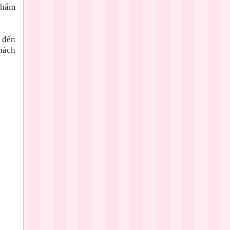
 phẩm
 đến
hách