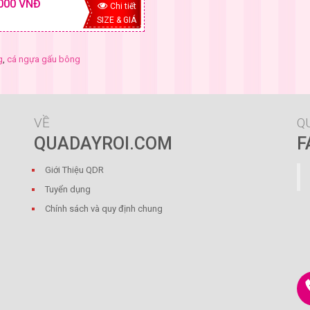
000 VNĐ
Chi tiết
SIZE & GIÁ
g
,
cá ngựa gấu bông
VỀ
Q
QUADAYROI.COM
F
Giới Thiệu QDR
Tuyển dụng
Chính sách và quy định chung