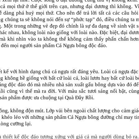
cả mọi thứ ở thế giới trên cạn, nhưng đại dương thì không. V
 dàng phá huỷ mọi thứ. Cho nên để trả lời tất cả các câu hỏi
g chúng ta sẽ không nói đến sự “phức tạp” đó, điều chúng ta
g. Một trong những vẻ đẹp đó chính là sự đa dạng về sinh vật 
khác nhau, không loài nào giống với loài nào. Đặc biệt, đại dươ
c mà khi nhìn vào ta không thể không cảm thấy phấn chấn hơn
ệu đến mọi người sản phẩm Cá Ngựa bông độc đáo.
 kế với hình dạng chú cá ngựa rất đáng yêu. Loài cá ngựa đặc
không hề giống với bất cứ loài cá, loài lươn hay bất cứ loài b
dáng độc đáo đó mà nhiều nhà sản xuất gấu bông dựa vào đó để
 cũng vì thế mà ra đời. Với màu sắc tươi sáng nổi bật, cùng
 sản phẩm được ưa chuộng tại Quà Đây Rồi.
g, không độn mút. Lớp vải bên ngoài chất lượng cho cảm giác
 khéo léo với những sản phẩm Cá Ngựa bông đường chỉ may tin
lòng cưỡng lại.
 thiết kế độc đáo tương xứng với giá cả mà người dùng bỏ ra.