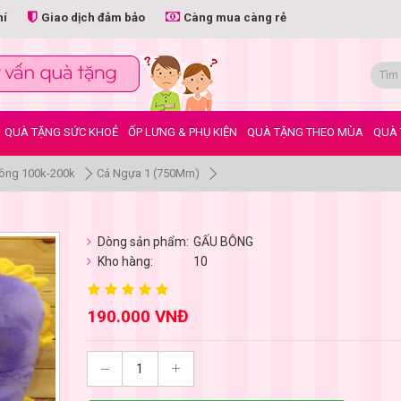
hí
Giao dịch đảm bảo
Càng mua càng rẻ
QUÀ TẶNG SỨC KHOẺ
ỐP LƯNG & PHỤ KIỆN
QUÀ TẶNG THEO MÙA
QUÀ 
ông 100k-200k
Cá Ngựa 1 (750Mm)
Dòng sản phẩm:
GẤU BÔNG
Kho hàng:
10
190.000 VNĐ