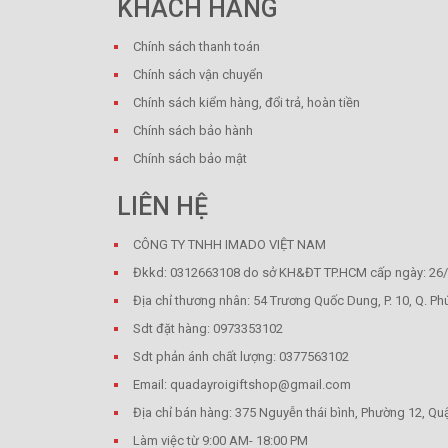
KHÁCH HÀNG
Chính sách thanh toán
Chính sách vận chuyển
Chính sách kiểm hàng, đổi trả, hoàn tiền
Chính sách bảo hành
Chính sách bảo mật
LIÊN HỆ
CÔNG TY TNHH IMADO VIỆT NAM
Đkkd: 0312663108 do sở KH&ĐT TP.HCM cấp ngày: 26
Địa chỉ thương nhân: 54 Trương Quốc Dung, P. 10, Q. Ph
Sdt đặt hàng: 0973353102
Sdt phản ánh chất lượng: 0377563102
Email: quadayroigiftshop@gmail.com
Địa chỉ bán hàng: 375 Nguyễn thái bình, Phường 12, Qu
Làm việc từ 9:00 AM- 18:00 PM