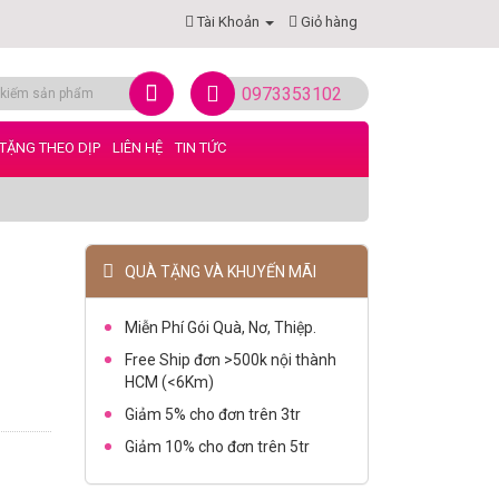
Tài Khoản
Giỏ hàng
0973353102
TẶNG THEO DỊP
LIÊN HỆ
TIN TỨC
QUÀ TẶNG VÀ KHUYẾN MÃI
Miễn Phí Gói Quà, Nơ, Thiệp.
Free Ship đơn >500k nội thành
HCM (<6Km)
Giảm 5% cho đơn trên 3tr
Giảm 10% cho đơn trên 5tr