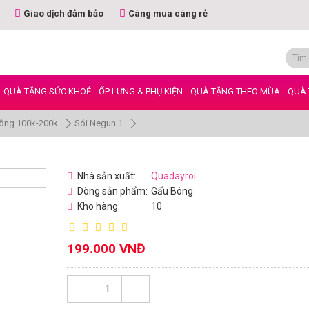
Giao dịch đảm bảo
Càng mua càng rẻ
QUÀ TẶNG SỨC KHOẺ
ỐP LƯNG & PHỤ KIỆN
QUÀ TẶNG THEO MÙA
QUÀ 
ông 100k-200k
Sói Negun 1
Nhà sản xuất:
Quadayroi
Dòng sản phẩm:
Gấu Bông
Kho hàng:
10
199.000 VNĐ