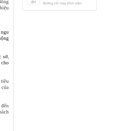
Bông
BH
đường chỉ may Vĩnh Viễn.
hiệu
 ngu
uộng
 sờ,
i cho
 tiêu
m của
 đến
hách