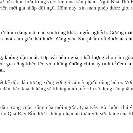
 sự lựa chọn hơn trong việc tìm mua sản phẩm. Ngồi Nhà Thú 
iên mới gia nhập đội ngũ. Hôm nay, xin mạn phép được giới t
với hình dạng một chú sói trông khá…ngốc nghếch. Gương mặt
un một cảm giác hài hước, đáng yêu. Sản phẩm rất được ưa ch
, không độn mút. Lớp vải bên ngoài chất lượng cho cảm giác
ợc gia công khéo léo với những đường chỉ may tinh tế đem lạ
ại.
ết kế độc đáo tương xứng với giá cả mà người dùng bỏ ra. Với
Rồi đảm bảo khách hàng sẽ không nuối tiếc khi sử dụng sản phẩ
 đầu trong cuộc sống của mỗi người. Quà Đây Rồi luôn chú ý
 tại Quà Đây Rồi được chứng nhận an toàn với sức khoẻ của k