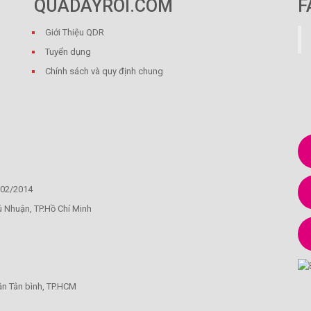
QUADAYROI.COM
F
Giới Thiệu QDR
Tuyển dụng
Chính sách và quy định chung
/02/2014
ú Nhuận, TP.Hồ Chí Minh
ận Tân bình, TP.HCM