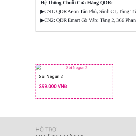
Hệ Thống Chuỗi Cửa Hàng QDR:
▶
CN1: QDR Aeon Tân Phú, Sảnh C1, Tầng Trệ
▶
CN2: QDR Emart Gò Vấp: Tầng 2, 366 Phan 
Sói Negun 2
299.000 VNĐ
Chi tiết
SIZE & GIÁ
HỖ TRỢ