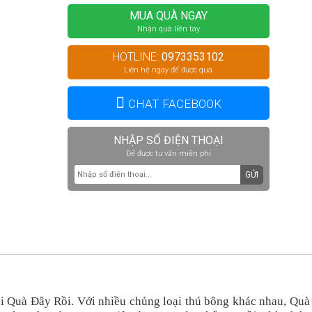
MUA QUÀ NGAY
Nhận quà liền tay
HOTLINE:
0973353102
Liên hệ ngay để được quà
CHAT FACEBOOK
NHẬP SỐ ĐIỆN THOẠI
Để được tư vấn miễn phí
GỬI
ại Quà Đây Rồi. Với nhiều chủng loại thú bông khác nhau, Quà