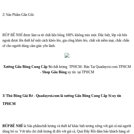
2/ Sản Phẩm Gần Gũi:
BÚP BÊ NHÍ được làm ra từ chất liệu bông 100% không mix mút. Đặc biệt, lớp vải bên
ngoài được lên thiết kế một cách khéo léo, gia công khéo léo, chất vải mềm mại, chắc chắn
sẽ cho người dùng cảm giác yên lành.
Xưởng Gấu Bông Cung Cấp Sỉ
chất lượng TPHCM- Bán Tại Quadayroi.com TPHCM
-
Shop Gấu Bông
uy tín tại TPHCM
3/ Thú Bông Giá Rẻ - Quadayroi.com là xưởng Gấu Bông Cung Cấp Sỉ uy tín
TPHCM
BÚP BÊ NHÍ
là Sản phẩmchất lượng và thiết kế khác biệt tương xứng với giá cả mà người
dùng bỏ ra. Với tiêu chí chất lượng đi đôi với giá cả, Quà Đây Rồi đảm bảo khách hàng sẽ