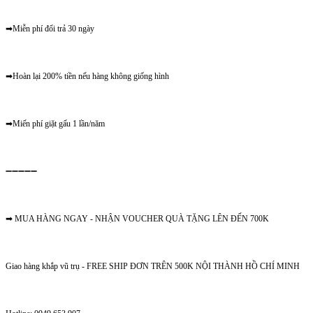
➡Miễn phí đổi trả 30 ngày
➡Hoàn lại 200% tiền nếu hàng không giống hình
➡Miến phí giặt gấu 1 lần/năm
➖➖➖➖➖
➡ MUA HÀNG NGAY - NHẬN VOUCHER QUÀ TẶNG LÊN ĐẾN 700K
Giao hàng khắp vũ trụ - FREE SHIP ĐƠN TRÊN 500K NỘI THÀNH HỒ CHÍ MINH