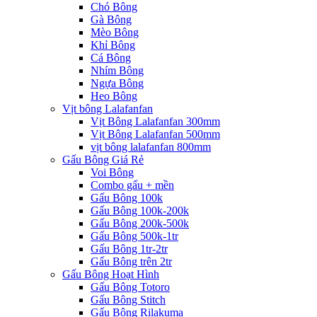
Chó Bông
Gà Bông
Mèo Bông
Khỉ Bông
Cá Bông
Nhím Bông
Ngựa Bông
Heo Bông
Vịt bông Lalafanfan
Vịt Bông Lalafanfan 300mm
Vịt Bông Lalafanfan 500mm
vịt bông lalafanfan 800mm
Gấu Bông Giá Rẻ
Voi Bông
Combo gấu + mền
Gấu Bông 100k
Gấu Bông 100k-200k
Gấu Bông 200k-500k
Gấu Bông 500k-1tr
Gấu Bông 1tr-2tr
Gấu Bông trên 2tr
Gấu Bông Hoạt Hình
Gấu Bông Totoro
Gấu Bông Stitch
Gấu Bông Rilakuma