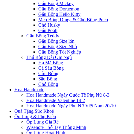
Gấu Bông Mickey
Gấu Bông Doraemon
Gấu Bông Hello Kitty
Mèo Bông Dinga & Chó Bông Puco
Chó Husky
Gấu Pooh
Gấu Bông Teddy
Gấu Bông Size lớn
Gấu Bông Size Nhỏ
Gấu Bông Tốt Nghiệp
Thú Bông Dài Ôm Ngủ
Hà Mã Bông
Cá Sấu Bông
Cừu Bông
Sâu Bông
Chó Bông
Hoa Handmade
Hoa Handmade Ngày Quốc Tế Phụ Nữ 8-3
Hoa Handmade Valentine 14-2
Hoa Handmade Ngày Phụ Nữ Việt Nam 20-10
Quà Tặng Sức Khoẻ
Ốp Lưng & Phụ Kiện
Ốp Lưng Giá Rẻ
Wisenote - Sổ Tay Thông Minh
Ốp Lưng Hoạt Hình