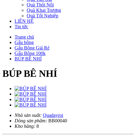
Quà Thôi Nôi
Quà Khai Trương
Quà Tốt Nghiệp
LIÊN HỆ
Tin tức
Trang chủ
Gấu bông
Gấu Bông Giá Rẻ
Gấu Bông 100k
BÚP BÊ NHÍ
BÚP BÊ NHÍ
Nhà sản xuất:
Quadayroi
Dòng sản phẩm:
BB00040
Kho hàng:
8