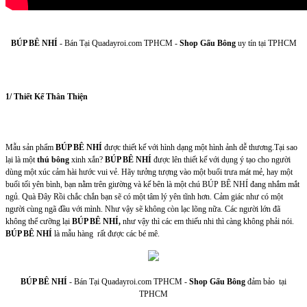
BÚP BÊ NHÍ
- Bán Tại Quadayroi.com TPHCM -
Shop Gấu Bông
uy tín tại TPHCM
1/ Thiết Kế Thân Thiện
Mẫu sản phẩm
BÚP BÊ NHÍ
được thiết kế với hình dạng một hình ảnh dễ thương.Tại sao
lại là một
thú bông
xinh xắn?
BÚP BÊ NHÍ
được lên thiết kế với dụng ý tạo cho người
dùng một xúc cảm hài hước vui vẻ. Hãy tưởng tượng vào một buổi trưa mát mẻ, hay một
buổi tối yên bình, bạn nằm trên giường và kế bên là một chú BÚP BÊ NHÍ đang nhắm mắt
ngủ. Quà Đây Rồi chắc chắn bạn sẽ có một tâm lý yên tĩnh hơn. Cảm giác như có một
người cùng ngã đầu với mình. Như vậy sẽ không còn lạc lõng nữa. Các người lớn đã
không thể cưỡng lại
BÚP BÊ NHÍ,
như vậy thì các em thiếu nhi thì càng không phải nói.
BÚP BÊ NHÍ
là mẫu hàng rất được các bé mê.
BÚP BÊ NHÍ
- Bán Tại Quadayroi.com TPHCM -
Shop Gấu Bông
đảm bảo tại
TPHCM