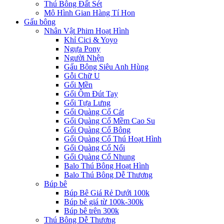
Thú Bông Đất Sét
Mô Hình Gian Hàng Tí Hon
Gấu bông
Nhân Vật Phim Hoạt Hình
Khỉ Cici & Yoyo
Ngựa Pony
Người Nhện
Gấu Bông Siêu Anh Hùng
Gỗi Chữ U
Gối Mền
Gối Ôm Đút Tay
Gối Tựa Lưng
Gối Quàng Cổ Cát
Gối Quàng Cổ Mềm Cao Su
Gối Quàng Cổ Bông
Gối Quàng Cổ Thú Hoạt Hình
Gối Quàng Cổ Nổi
Gối Quàng Cổ Nhung
Balo Thú Bông Hoạt Hình
Balo Thú Bông Dễ Thương
Búp bê
Búp Bê Giá Rẻ Dưới 100k
Búp bê giá từ 100k-300k
Búp bê trên 300k
Thú Bông Dễ Thương