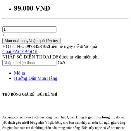
99.000 VNĐ
-
+
Mua quà ngay
Nhận quà liền tay
HOTLINE:
0973353102
Liên hệ ngay để được quà
Chat FACEBOOK
NHẬP SỐ ĐIỆN THOẠI
Để được tư vấn miễn phí
Gửi
Mô tả
Hướng Dẫn Mua Hàng
THÚ BÔNG GIÁ RẺ - BÚP BÊ NHÍ
Ai cũng có niềm yêu thích thú bông mãnh liệt. Quan Trọng là
gấu nhồi bông
. Lý do lại
yêu thích
gấu nhồi bông
nhỉ? Vì gấu bông cho bạn cảm thấy an toàn khi ngủ,
gấu bông
êm giúp bạn xua tan đi những chán nản trong cuộc sống. Điều này nghe có vẻ hơi trẻ con.