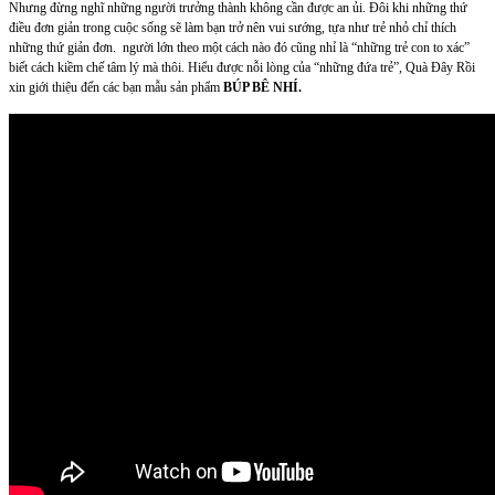
Nhưng đừng nghĩ những người trưởng thành không cần được an ủi. Đôi khi những thứ
điều đơn giản trong cuộc sống sẽ làm bạn trở nên vui sướng, tựa như trẻ nhỏ chỉ thích
những thứ giản đơn. người lớn theo một cách nào đó cũng nhỉ là “những trẻ con to xác”
biết cách kiềm chế tâm lý mà thôi. Hiểu được nỗi lòng của “những đứa trẻ”, Quà Đây Rồi
xin giới thiệu đến các bạn mẫu sản phẩm
BÚP BÊ NHÍ.