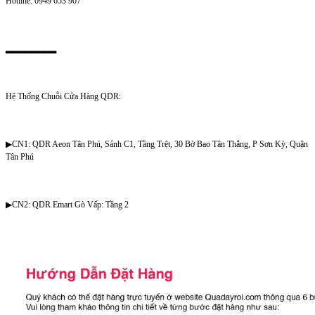
Hotline: 0949 653 907
▂▂▂▂▂▂▂▂
Hệ Thống Chuỗi Cửa Hàng QDR:
▶CN1: QDR Aeon Tân Phú, Sảnh C1, Tầng Trệt, 30 Bờ Bao Tân Thắng, P Sơn Kỳ, Quận
Tân Phú
▶CN2: QDR Emart Gò Vấp: Tầng 2