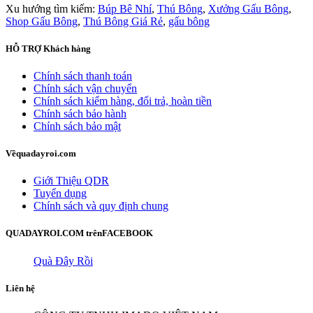
Xu hướng tìm kiếm:
Búp Bê Nhí
,
Thú Bông
,
Xưởng Gấu Bông
,
Shop Gấu Bông
,
Thú Bông Giá Rẻ
,
gấu bông
HỖ TRỢ
Khách hàng
Chính sách thanh toán
Chính sách vận chuyển
Chính sách kiểm hàng, đổi trả, hoàn tiền
Chính sách bảo hành
Chính sách bảo mật
Về
quadayroi.com
Giới Thiệu QDR
Tuyển dụng
Chính sách và quy định chung
QUADAYROI.COM trên
FACEBOOK
Quà Đây Rồi
Liên hệ