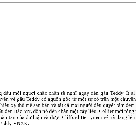
ng đầu mỗi người chắc chắn sẽ nghĩ ngay đến gấu Teddy.
Ít a
huyện về gấu Teddy có nguồn gốc từ một sự cố trên một chuyến
nhiều xạ thủ mê săn bắn và tất cả mọi người đều quyết tâm đe
gấu đen Bắc Mỹ, dồn nó đến chân một cây liễu, Collier mời tổng
 bàn tán của dư luận và được Clifford Berryman vẻ và đăng lê
u Teddy VNXK.