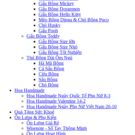
Gấu Bông Mickey
Gấu Bông Doraemon
Gấu Bông Hello Kitty
Mèo Bông Dinga & Chó Bông Puco
Chó Husky
Gấu Pooh
Gấu Bông Teddy
Gấu Bông Size lớn
Gấu Bông Size Nhỏ
Gấu Bông Tốt Nghiệp
Thú Bông Dài Ôm Ngủ
Hà Mã Bông
Cá Sấu Bông
Cừu Bông
Sâu Bông
Chó Bông
Hoa Handmade
Hoa Handmade Ngày Quốc Tế Phụ Nữ 8-3
Hoa Handmade Valentine 14-2
Hoa Handmade Ngày Phụ Nữ Việt Nam 20-10
Quà Tặng Sức Khoẻ
Ốp Lưng & Phụ Kiện
Ốp Lưng Giá Rẻ
Wisenote - Sổ Tay Thông Minh
Ốp Lưng Hoạt Hình