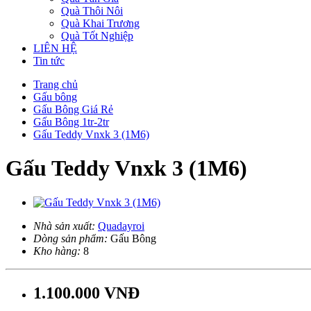
Quà Thôi Nôi
Quà Khai Trương
Quà Tốt Nghiệp
LIÊN HỆ
Tin tức
Trang chủ
Gấu bông
Gấu Bông Giá Rẻ
Gấu Bông 1tr-2tr
Gấu Teddy Vnxk 3 (1M6)
Gấu Teddy Vnxk 3 (1M6)
Nhà sản xuất:
Quadayroi
Dòng sản phẩm:
Gấu Bông
Kho hàng:
8
1.100.000 VNĐ