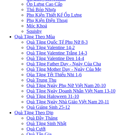
Ốp Lưng Cao Cấp
Thú Bóp Nhựa
Phụ Kiện Thiết Kế Ốp Lưng
Phụ Kiện Điện Thoại
Móc Khoá
Squishy
Quà Tặng Theo Mùa
Quà Tặng Quốc Tế Phụ Nữ 8-3
Quà Tặng Valentine 14-2
Quà Tặng Valentine Trắng 14-3
Quà Tặng Valentine Đen 14-4
Quà Tặng Father Day - Ngày Của Cha
Quà Tặng Mother Day - Ngày Của Mẹ
Qùa Tặng Tết Thiếu Nhi 1-6
Quà Trung Thu
Quà Tặng Ngày Phụ Nữ Việt Nam 20-10
Quà Tặng Ngày Doanh Nhân Việt Nam 13-10
Quà Tặng Haloween 31-10
Quà Tặng Ngày Nhà Giáo Việt Nam 20-11
Quà Giáng Sinh 25-12
Quà Tặng Theo Dịp
Quà Đầy Tháng
Quà Tặng Sinh Nhật
Quà Cưới
Quà Tân Gia