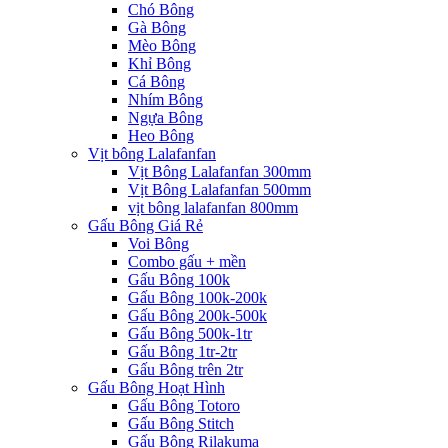
Chó Bông
Gà Bông
Mèo Bông
Khỉ Bông
Cá Bông
Nhím Bông
Ngựa Bông
Heo Bông
Vịt bông Lalafanfan
Vịt Bông Lalafanfan 300mm
Vịt Bông Lalafanfan 500mm
vịt bông lalafanfan 800mm
Gấu Bông Giá Rẻ
Voi Bông
Combo gấu + mền
Gấu Bông 100k
Gấu Bông 100k-200k
Gấu Bông 200k-500k
Gấu Bông 500k-1tr
Gấu Bông 1tr-2tr
Gấu Bông trên 2tr
Gấu Bông Hoạt Hình
Gấu Bông Totoro
Gấu Bông Stitch
Gấu Bông Rilakuma