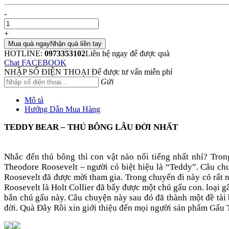
-
+
Mua quà ngay
Nhận quà liền tay
HOTLINE:
0973353102
Liên hệ ngay để được quà
Chat FACEBOOK
NHẬP SỐ ĐIỆN THOẠI
Để được tư vấn miễn phí
Gửi
Mô tả
Hướng Dẫn Mua Hàng
TEDDY BEAR – THÚ BÔNG LÂU ĐỜI NHẤT
Nhắc đến thú bông thì con vật nào nổi tiếng nhất nhỉ? Tro
Theodore Roosevelt – người có biệt hiệu là “Teddy”. Câu c
Roosevelt đã được mời tham gia. Trong chuyến đi này có rất 
Roosevelt là Holt Collier đã bẩy được một chú gấu con. loại 
bắn chú gấu này. Câu chuyện này sau đó đã thành một đề tài
đời. Quà Đây Rồi xin giới thiệu đến mọi người sản phẩm Gấ