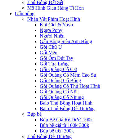
Thú Bông Đất Sét
Mô Hình Gian Hàng Tí Hon
Gấu bông
Nhân Vật Phim Hoạt Hình
Khỉ Cici & Yoyo
Ngựa Pony
Người Nhện
Gấu Bông Siêu Anh Hùng
Gỗi Chữ U
Gối Mền
Gối Ôm Đút Tay
Gối Tựa Lưng
Gối Quàng Cổ Cát
Gối Quàng Cổ Mềm Cao Su
Gối Quàng Cổ Bông
Gối Quàng Cổ Thú Hoạt Hình
Gối Quàng Cổ Nổi
Gối Quàng Cổ Nhung
Balo Thú Bông Hoạt Hình
Balo Thú Bông Dễ Thương
Búp bê
Búp Bê Giá Rẻ Dưới 100k
Búp bê giá từ 100k-300k
Búp bê trên 300k
Thú Bông Dễ Thương