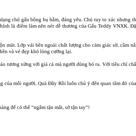
ạng chú gấu bông bụ bẫm, đáng yêu. Chú tuy to xác nhưng th
chính là điểm làm nên nét dễ thương của Gấu Teddy VNXK. Đặ
mút. Lớp vải bên ngoài chất lượng cho cảm giác sờ, cầm nắ
bền và vẻ đẹp khó lòng cưỡng lại.
o tương xứng với giá cả mà người dùng bỏ ra. Với tiêu chí chấ
ống của mỗi người. Quà Đây Rồi luôn chú ý đến quan tâm đó c
àng để có thể “ngắm tận mắt, sờ tận tay”!