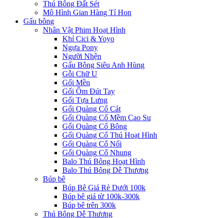
Thú Bông Đất Sét
Mô Hình Gian Hàng Tí Hon
Gấu bông
Nhân Vật Phim Hoạt Hình
Khỉ Cici & Yoyo
Ngựa Pony
Người Nhện
Gấu Bông Siêu Anh Hùng
Gỗi Chữ U
Gối Mền
Gối Ôm Đút Tay
Gối Tựa Lưng
Gối Quàng Cổ Cát
Gối Quàng Cổ Mềm Cao Su
Gối Quàng Cổ Bông
Gối Quàng Cổ Thú Hoạt Hình
Gối Quàng Cổ Nổi
Gối Quàng Cổ Nhung
Balo Thú Bông Hoạt Hình
Balo Thú Bông Dễ Thương
Búp bê
Búp Bê Giá Rẻ Dưới 100k
Búp bê giá từ 100k-300k
Búp bê trên 300k
Thú Bông Dễ Thương