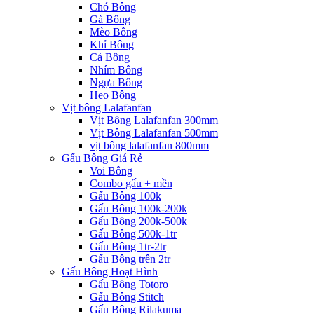
Chó Bông
Gà Bông
Mèo Bông
Khỉ Bông
Cá Bông
Nhím Bông
Ngựa Bông
Heo Bông
Vịt bông Lalafanfan
Vịt Bông Lalafanfan 300mm
Vịt Bông Lalafanfan 500mm
vịt bông lalafanfan 800mm
Gấu Bông Giá Rẻ
Voi Bông
Combo gấu + mền
Gấu Bông 100k
Gấu Bông 100k-200k
Gấu Bông 200k-500k
Gấu Bông 500k-1tr
Gấu Bông 1tr-2tr
Gấu Bông trên 2tr
Gấu Bông Hoạt Hình
Gấu Bông Totoro
Gấu Bông Stitch
Gấu Bông Rilakuma