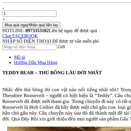
-
+
Mua quà ngay
Nhận quà liền tay
HOTLINE:
0973353102
Liên hệ ngay để được quà
Chat FACEBOOK
NHẬP SỐ ĐIỆN THOẠI
Để được tư vấn miễn phí
Gửi
Mô tả
Hướng Dẫn Mua Hàng
TEDDY BEAR – THÚ BÔNG LÂU ĐỜI NHẤT
Nhắc đến thú bông thì con vật nào nổi tiếng nhất nhỉ? Tro
Theodore Roosevelt – người có biệt hiệu là “Teddy”. Câu c
Roosevelt đã được mời tham gia. Trong chuyến đi này có rất 
Roosevelt là Holt Collier đã bẩy được một chú gấu con. loại 
bắn chú gấu này. Câu chuyện này sau đó đã thành một đề tài
đời. Quà Đây Rồi xin giới thiệu đến mọi người sản phẩm Gấ