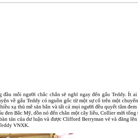
ng đầu mỗi người chắc chắn sẽ nghĩ ngay đến gấu Teddy.
Ít a
huyện về gấu Teddy có nguồn gốc từ một sự cố trên một chuyến
nhiều xạ thủ mê săn bắn và tất cả mọi người đều quyết tâm đe
gấu đen Bắc Mỹ, dồn nó đến chân một cây liễu, Collier mời tổng
 bàn tán của dư luận và được Clifford Berryman vẻ và đăng lê
u Teddy VNXK.