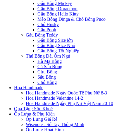
Gấu Bông Mickey
Gấu Bông Doraemon
Gấu Bông Hello Kitty
Mèo Bông Dinga & Chó Bông Puco
Chó Husky
Gấu Pooh
Gấu Bông Teddy
Gấu Bông Size lớn
Gấu Bông Size Nhỏ
Gấu Bông Tốt Nghiệp
Thú Bông Dài Ôm Ngủ
Hà Mã Bông
Cá Sấu Bông
Cừu Bông
Sâu Bông
Chó Bông
Hoa Handmade
Hoa Handmade Ngày Quốc Tế Phụ Nữ 8-3
Hoa Handmade Valentine 14-2
Hoa Handmade Ngày Phụ Nữ Việt Nam 20-10
Quà Tặng Sức Khoẻ
Ốp Lưng & Phụ Kiện
Ốp Lưng Giá Rẻ
Wisenote - Sổ Tay Thông Minh
Ốp Lưng Hoạt Hình