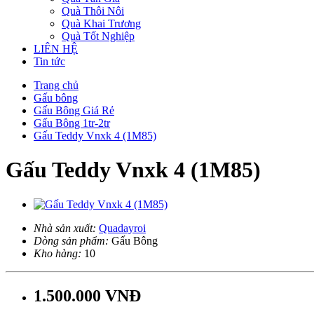
Quà Thôi Nôi
Quà Khai Trương
Quà Tốt Nghiệp
LIÊN HỆ
Tin tức
Trang chủ
Gấu bông
Gấu Bông Giá Rẻ
Gấu Bông 1tr-2tr
Gấu Teddy Vnxk 4 (1M85)
Gấu Teddy Vnxk 4 (1M85)
Nhà sản xuất:
Quadayroi
Dòng sản phẩm:
Gấu Bông
Kho hàng:
10
1.500.000 VNĐ