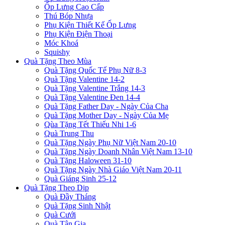
Ốp Lưng Cao Cấp
Thú Bóp Nhựa
Phụ Kiện Thiết Kế Ốp Lưng
Phụ Kiện Điện Thoại
Móc Khoá
Squishy
Quà Tặng Theo Mùa
Quà Tặng Quốc Tế Phụ Nữ 8-3
Quà Tặng Valentine 14-2
Quà Tặng Valentine Trắng 14-3
Quà Tặng Valentine Đen 14-4
Quà Tặng Father Day - Ngày Của Cha
Quà Tặng Mother Day - Ngày Của Mẹ
Qùa Tặng Tết Thiếu Nhi 1-6
Quà Trung Thu
Quà Tặng Ngày Phụ Nữ Việt Nam 20-10
Quà Tặng Ngày Doanh Nhân Việt Nam 13-10
Quà Tặng Haloween 31-10
Quà Tặng Ngày Nhà Giáo Việt Nam 20-11
Quà Giáng Sinh 25-12
Quà Tặng Theo Dịp
Quà Đầy Tháng
Quà Tặng Sinh Nhật
Quà Cưới
Quà Tân Gia