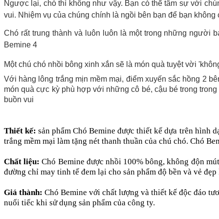
Ngược lại, chó thì không như vậy. Bạn có thể tâm sự với ch
vui. Nhiệm vụ của chúng chính là ngồi bên bạn để bạn không 
Chó rất trung thành và luôn luôn là một trong những người
Bemine 4
Một chú chó nhồi bông xinh xắn sẽ là món quà tuyệt vời 'không t
Với hàng lông trắng mịn mềm mại, điểm xuyến sắc hồng 2 bên
món quà cực kỳ phù hợp với những cô bé, cậu bé trong trong
buồn vui
Thiết kế:
sản phẩm Chó Bemine được thiết kế dựa trên hình dạ
trắng mềm mại làm tặng nét thanh thuần của chú chó. Chó Bemi
Chất liệu:
Chó Bemine được nhồi 100% bông, không độn mút. L
đường chỉ may tinh tế đem lại cho sản phẩm độ bền và vẻ đẹp 
Giá thành:
Chó Bemine với chất lượng và thiết kế độc đáo tươ
nuối tiếc khi sử dụng sản phẩm của công ty.