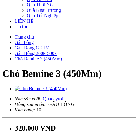
Quà Thôi Nôi
Quà Khai Trương
Quà Tốt Nghiệp
LIÊN HỆ
Tin tức
Trang chủ
Gấu bông
Gấu Bông Giá Rẻ
Gấu Bông 200k-500k
Chó Bemine 3 (450Mm)
Chó Bemine 3 (450Mm)
Nhà sản xuất:
Quadayroi
Dòng sản phẩm:
GẤU BÔNG
Kho hàng:
10
320.000 VNĐ