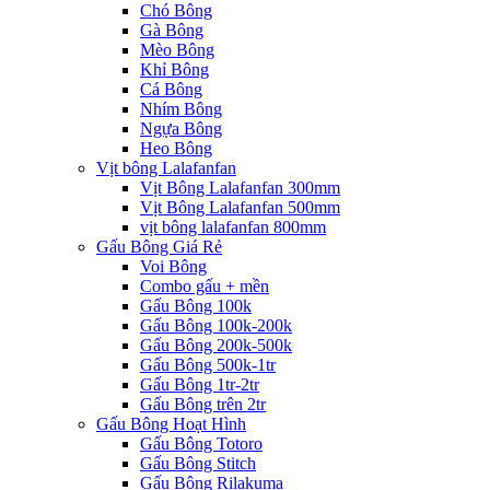
Chó Bông
Gà Bông
Mèo Bông
Khỉ Bông
Cá Bông
Nhím Bông
Ngựa Bông
Heo Bông
Vịt bông Lalafanfan
Vịt Bông Lalafanfan 300mm
Vịt Bông Lalafanfan 500mm
vịt bông lalafanfan 800mm
Gấu Bông Giá Rẻ
Voi Bông
Combo gấu + mền
Gấu Bông 100k
Gấu Bông 100k-200k
Gấu Bông 200k-500k
Gấu Bông 500k-1tr
Gấu Bông 1tr-2tr
Gấu Bông trên 2tr
Gấu Bông Hoạt Hình
Gấu Bông Totoro
Gấu Bông Stitch
Gấu Bông Rilakuma