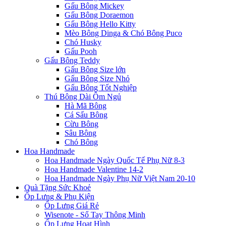
Gấu Bông Mickey
Gấu Bông Doraemon
Gấu Bông Hello Kitty
Mèo Bông Dinga & Chó Bông Puco
Chó Husky
Gấu Pooh
Gấu Bông Teddy
Gấu Bông Size lớn
Gấu Bông Size Nhỏ
Gấu Bông Tốt Nghiệp
Thú Bông Dài Ôm Ngủ
Hà Mã Bông
Cá Sấu Bông
Cừu Bông
Sâu Bông
Chó Bông
Hoa Handmade
Hoa Handmade Ngày Quốc Tế Phụ Nữ 8-3
Hoa Handmade Valentine 14-2
Hoa Handmade Ngày Phụ Nữ Việt Nam 20-10
Quà Tặng Sức Khoẻ
Ốp Lưng & Phụ Kiện
Ốp Lưng Giá Rẻ
Wisenote - Sổ Tay Thông Minh
Ốp Lưng Hoạt Hình