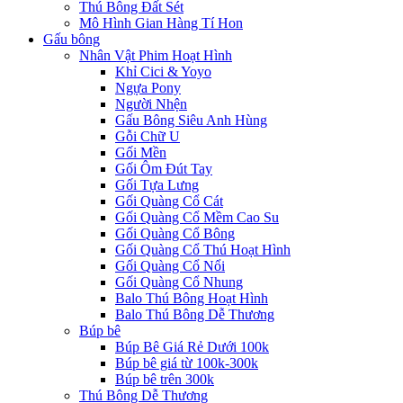
Thú Bông Đất Sét
Mô Hình Gian Hàng Tí Hon
Gấu bông
Nhân Vật Phim Hoạt Hình
Khỉ Cici & Yoyo
Ngựa Pony
Người Nhện
Gấu Bông Siêu Anh Hùng
Gỗi Chữ U
Gối Mền
Gối Ôm Đút Tay
Gối Tựa Lưng
Gối Quàng Cổ Cát
Gối Quàng Cổ Mềm Cao Su
Gối Quàng Cổ Bông
Gối Quàng Cổ Thú Hoạt Hình
Gối Quàng Cổ Nổi
Gối Quàng Cổ Nhung
Balo Thú Bông Hoạt Hình
Balo Thú Bông Dễ Thương
Búp bê
Búp Bê Giá Rẻ Dưới 100k
Búp bê giá từ 100k-300k
Búp bê trên 300k
Thú Bông Dễ Thương