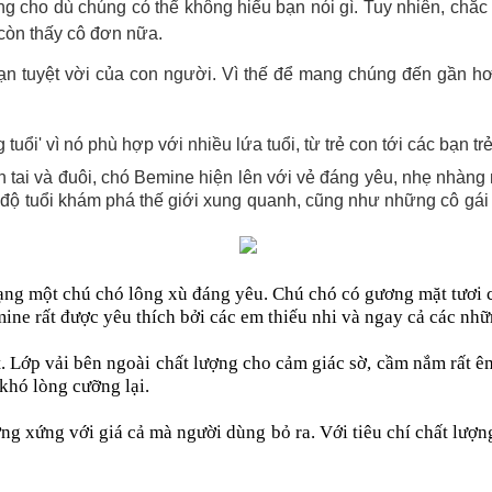
úng cho dù chúng có thể không hiểu bạn nói gì. Tuy nhiên, chắ
còn thấy cô đơn nữa.
 bạn tuyệt vời của con người. Vì thế để mang chúng đến gần h
uổi' vì nó phù hợp với nhiều lứa tuổi, từ trẻ con tới các bạn tr
 tai và đuôi, chó Bemine hiện lên với vẻ đáng yêu, nhẹ nhàng
 độ tuổi khám phá thế giới xung quanh, cũng như những cô gái
ng một chú chó lông xù đáng yêu. Chú chó có gương mặt tươi cư
ne rất được yêu thích bởi các em thiếu nhi và ngay cả các nhữ
ớp vải bên ngoài chất lượng cho cảm giác sờ, cầm nắm rất êm
khó lòng cưỡng lại.
ng xứng với giá cả mà người dùng bỏ ra. Với tiêu chí chất lượ