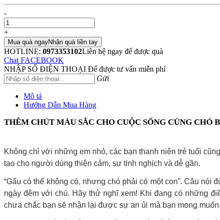
-
+
Mua quà ngay
Nhận quà liền tay
HOTLINE:
0973353102
Liên hệ ngay để được quà
Chat FACEBOOK
NHẬP SỐ ĐIỆN THOẠI
Để được tư vấn miễn phí
Gửi
Mô tả
Hướng Dẫn Mua Hàng
THÊM CHÚT MÀU SẮC CHO CUỘC SỐNG CÙNG CHÓ 
Không chỉ với những em nhỏ, các bạn thanh niên trẻ tuổi cũn
tạo cho người dùng thiện cảm, sự tinh nghịch và dễ gần.
“Gấu có thể không có, nhưng chó phải có một con”. Câu nói đ
ngày đêm với chú. Hãy thử nghĩ xem! Khi đang có những điề
chưa chắc bạn sẽ nhận lại được sự an ủi mà bạn mong muốn. 