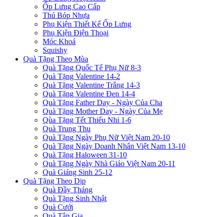
Ốp Lưng Cao Cấp
Thú Bóp Nhựa
Phụ Kiện Thiết Kế Ốp Lưng
Phụ Kiện Điện Thoại
Móc Khoá
Squishy
Quà Tặng Theo Mùa
Quà Tặng Quốc Tế Phụ Nữ 8-3
Quà Tặng Valentine 14-2
Quà Tặng Valentine Trắng 14-3
Quà Tặng Valentine Đen 14-4
Quà Tặng Father Day - Ngày Của Cha
Quà Tặng Mother Day - Ngày Của Mẹ
Qùa Tặng Tết Thiếu Nhi 1-6
Quà Trung Thu
Quà Tặng Ngày Phụ Nữ Việt Nam 20-10
Quà Tặng Ngày Doanh Nhân Việt Nam 13-10
Quà Tặng Haloween 31-10
Quà Tặng Ngày Nhà Giáo Việt Nam 20-11
Quà Giáng Sinh 25-12
Quà Tặng Theo Dịp
Quà Đầy Tháng
Quà Tặng Sinh Nhật
Quà Cưới
Quà Tân Gia