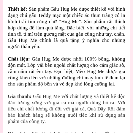
Thiết kế:
Sản phẩm Gấu Hug Me được thiết kế với hình
dạng chú gấu Teddy mặc một chiếc áo thun trắng có in
hình trái tim cùng chữ “Hug Me”. Sản phẩm rất thích
hợp dùng để làm quà tặng. Đặc biệt, với những chi tiết
tinh tế, tỉ mỉ trên gương mặt của gấu cũng như tay, chân,
Gấu Hug Me chính là quà tặng ý nghĩa cho những
người thân yêu.
Chất liệu:
Gấu Hug Me được nhồi 100% bông, không
độn mút. Lớp vải bên ngoài chất lượng cho cảm giác sờ,
cầm nắm rất êm tay. Đặc biệt, Mèo Hug Me được gia
công khéo léo với những đường chỉ may tinh tế đem lại
cho sản phẩm độ bền và vẻ đẹp khó lòng cưỡng lại.
Giá thành:
Gấu Hug Me với chất lượng và thiết kế độc
đáo tương xứng với giá cả mà người dùng bỏ ra. Với
tiêu chí chất lượng đi đôi với giá cả, Quà Đây Rồi đảm
bảo khách hàng sẽ không nuối tiếc khi sử dụng sản
phẩm của công ty.