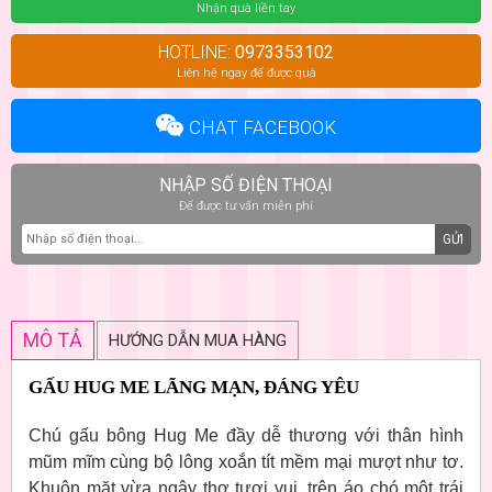
Nhận quà liền tay
HOTLINE:
0973353102
Liên hệ ngay để được quà
CHAT FACEBOOK
NHẬP SỐ ĐIỆN THOẠI
Để được tư vấn miễn phí
GỬI
MÔ TẢ
HƯỚNG DẪN MUA HÀNG
GẤU HUG ME LÃNG MẠN, ĐÁNG YÊU
Chú gấu bông Hug Me đầy dễ thương với thân hình
mũm mĩm cùng bộ lông xoắn tít mềm mại mượt như tơ.
Khuôn mặt vừa ngây thơ tươi vui, trên áo chó một trái