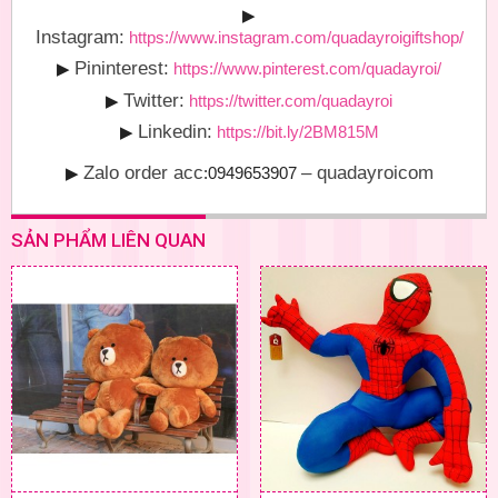
▶
Instagram:
https://www.instagram.com/quadayroigiftshop/
Pininterest:
▶
https://www.pinterest.com/quadayroi/
Twitter:
▶
https://twitter.com/quadayroi
Linkedin:
▶
https://bit.ly/2BM815M
Zalo order acc
– quadayroicom
▶
:0949653907
SẢN PHẨM LIÊN QUAN