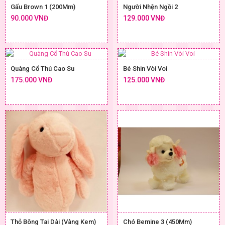
Gấu Brown 1 (200Mm)
Người Nhện Ngồi 2
90.000 VNĐ
129.000 VNĐ
Quàng Cổ Thú Cao Su
Bé Shin Vòi Voi
175.000 VNĐ
125.000 VNĐ
Thỏ Bông Tai Dài (Vàng Kem)
Chó Bemine 3 (450Mm)