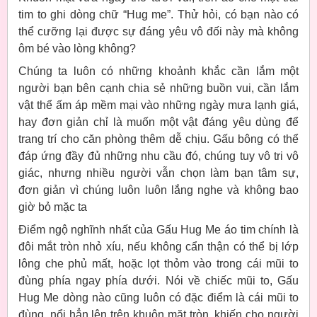
tim to ghi dòng chữ “Hug me”. Thử hỏi, có bạn nào có
thể cưỡng lại được sự đáng yêu vô đối này mà không
ôm bé vào lòng không?
Chúng ta luôn có những khoảnh khắc cần lắm một
người bạn bên cạnh chia sẻ những buồn vui, cần lắm
vật thể ấm áp mềm mại vào những ngày mưa lạnh giá,
hay đơn giản chỉ là muốn một vật đáng yêu dùng để
trang trí cho căn phòng thêm dễ chịu. Gấu bông có thể
đáp ứng đầy đủ những nhu cầu đó, chúng tuy vô tri vô
giác, nhưng nhiều người vẫn chọn làm bạn tâm sự,
đơn giản vì chúng luôn luôn lắng nghe và không bao
giờ bỏ mặc ta
Điểm ngộ nghĩnh nhất của Gấu Hug Me áo tim chính là
đôi mắt tròn nhỏ xíu, nếu không cẩn thận có thể bị lớp
lông che phủ mất, hoặc lọt thỏm vào trong cái mũi to
đùng phía ngay phía dưới. Nói về chiếc mũi to, Gấu
Hug Me dòng nào cũng luôn có đặc điểm là cái mũi to
đùng, nổi hẳn lên trên khuôn mặt tròn, khiến cho người