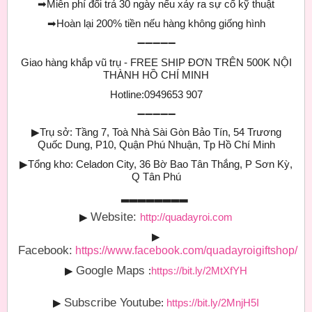
➡
Miễn phí đổi trả 30 ngày nếu xảy ra sự cố kỹ thuật
➡
Hoàn lại 200% tiền nếu hàng không giống hình
➖➖➖➖➖
Giao hàng khắp vũ trụ - FREE SHIP ĐƠN TRÊN 500K NỘI
THÀNH HỒ CHÍ MINH
Hotline:0949653 907
➖➖➖➖➖
▶
Trụ sở: Tầng 7, Toà Nhà Sài Gòn Bảo Tín, 54 Trương
Quốc Dung, P10, Quận Phú Nhuận, Tp Hồ Chí Minh
▶
Tổng kho: Celadon City, 36 Bờ Bao Tân Thắng, P Sơn Kỳ,
Q Tân Phú
▂▂▂▂▂▂▂▂
Website:
▶
http://quadayroi.com
▶
Facebook:
https://www.facebook.com/quadayroigiftshop/
Google Maps
▶
:
https://bit.ly/2MtXfYH
Subscribe Youtube
▶
:
https://bit.ly/2MnjH5I