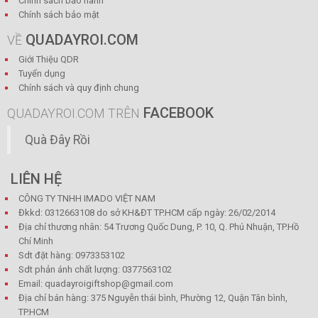
Chính sách bảo hành
Chính sách bảo mật
QUADAYROI.COM
VỀ
Giới Thiệu QDR
Tuyển dụng
Chính sách và quy định chung
FACEBOOK
QUADAYROI.COM TRÊN
Quà Đây Rồi
LIÊN HỆ
CÔNG TY TNHH IMADO VIỆT NAM
Đkkd: 0312663108 do sở KH&ĐT TP.HCM cấp ngày: 26/02/2014
Địa chỉ thương nhân: 54 Trương Quốc Dung, P. 10, Q. Phú Nhuận, TP.Hồ
Chí Minh
Sdt đặt hàng: 0973353102
Sdt phản ánh chất lượng: 0377563102
Email: quadayroigiftshop@gmail.com
Địa chỉ bán hàng: 375 Nguyễn thái bình, Phường 12, Quận Tân bình,
TP.HCM