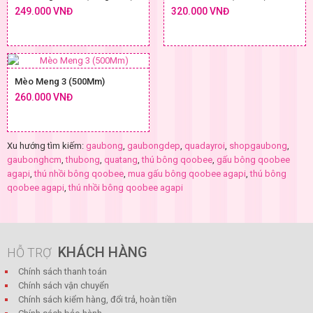
249.000 VNĐ
320.000 VNĐ
Mèo Meng 3 (500Mm)
260.000 VNĐ
Xu hướng tìm kiếm:
gaubong
,
gaubongdep
,
quadayroi
,
shopgaubong
,
gaubonghcm
,
thubong
,
quatang
,
thú bông qoobee
,
gấu bông qoobee
agapi
,
thú nhồi bông qoobee
,
mua gấu bông qoobee agapi
,
thú bông
qoobee agapi
,
thú nhồi bông qoobee agapi
KHÁCH HÀNG
HỖ TRỢ
Chính sách thanh toán
Chính sách vận chuyển
Chính sách kiểm hàng, đổi trả, hoàn tiền