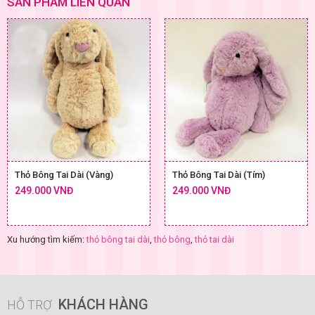
SẢN PHẨM LIÊN QUAN
Thỏ Bông Tai Dài (Vàng)
Thỏ Bông Tai Dài (Tím)
249.000 VNĐ
249.000 VNĐ
Xu hướng tìm kiếm:
thỏ bông tai dài
,
thỏ bông
,
thỏ tai dài
KHÁCH HÀNG
HỖ TRỢ