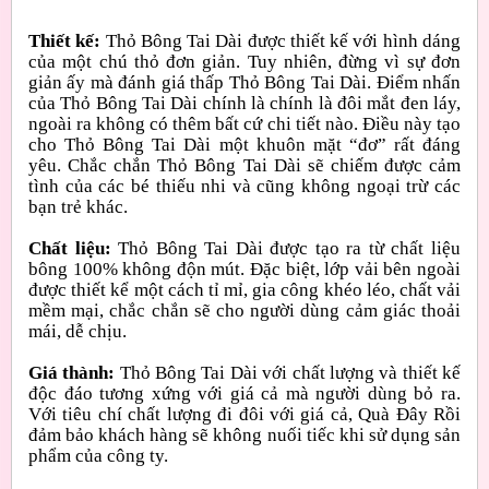
Thiết kế:
Thỏ Bông Tai Dài được thiết kế với hình dáng
của một chú thỏ đơn giản. Tuy nhiên, đừng vì sự đơn
giản ấy mà đánh giá thấp Thỏ Bông Tai Dài. Điểm nhấn
của Thỏ Bông Tai Dài chính là chính là đôi mắt đen láy,
ngoài ra không có thêm bất cứ chi tiết nào. Điều này tạo
cho Thỏ Bông Tai Dài một khuôn mặt “đơ” rất đáng
yêu. Chắc chắn Thỏ Bông Tai Dài sẽ chiếm được cảm
tình của các bé thiếu nhi và cũng không ngoại trừ các
bạn trẻ khác.
Chất liệu:
Thỏ Bông Tai Dài được tạo ra từ chất liệu
bông 100% không độn mút. Đặc biệt, lớp vải bên ngoài
được thiết kể một cách tỉ mỉ, gia công khéo léo, chất vải
mềm mại, chắc chắn sẽ cho người dùng cảm giác thoải
mái, dễ chịu.
Giá thành:
Thỏ Bông Tai Dài với chất lượng và thiết kế
độc đáo tương xứng với giá cả mà người dùng bỏ ra.
Với tiêu chí chất lượng đi đôi với giá cả, Quà Đây Rồi
đảm bảo khách hàng sẽ không nuối tiếc khi sử dụng sản
phẩm của công ty.