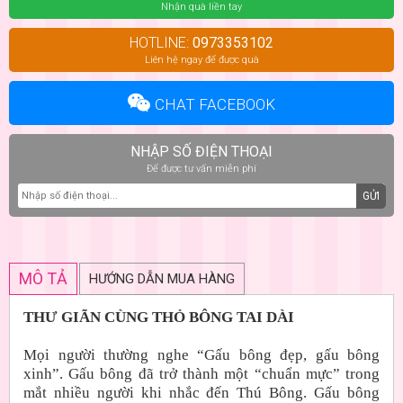
Nhận quà liền tay
HOTLINE:
0973353102
Liên hệ ngay để được quà
CHAT FACEBOOK
NHẬP SỐ ĐIỆN THOẠI
Để được tư vấn miễn phí
GỬI
MÔ TẢ
HƯỚNG DẪN MUA HÀNG
THƯ GIÃN CÙNG THỎ BÔNG TAI DÀI
Mọi người thường nghe “Gấu bông đẹp, gấu bông
xinh”. Gấu bông đã trở thành một “chuẩn mực” trong
mắt nhiều người khi nhắc đến Thú Bông. Gấu bông