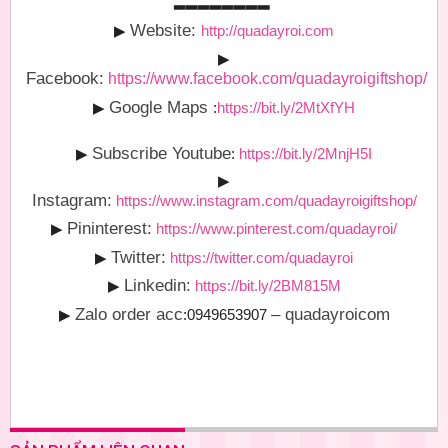
▂▂▂▂▂▂▂▂
Website:
▶
http://quadayroi.com
▶
Facebook:
https://www.facebook.com/quadayroigiftshop/
Google Maps
▶
:
https://bit.ly/2MtXfYH
Subscribe Youtube
▶
:
https://bit.ly/2MnjH5I
▶
Instagram:
https://www.instagram.com/quadayroigiftshop/
Pininterest:
▶
https://www.pinterest.com/quadayroi/
Twitter:
▶
https://twitter.com/quadayroi
Linkedin:
▶
https://bit.ly/2BM815M
Zalo order acc
– quadayroicom
▶
:0949653907