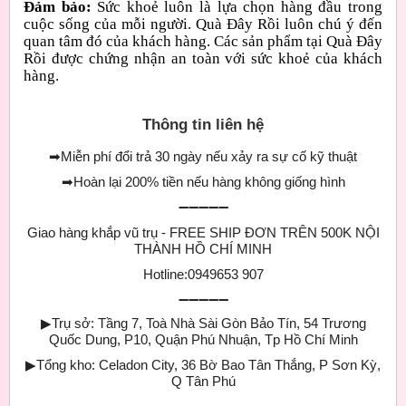
Đảm bảo:
Sức khoẻ luôn là lựa chọn hàng đầu trong
cuộc sống của mỗi người. Quà Đây Rồi luôn chú ý đến
quan tâm đó của khách hàng. Các sản phẩm tại Quà Đây
Rồi được chứng nhận an toàn với sức khoẻ của khách
hàng.
Thông tin liên hệ
➡
Miễn phí đổi trả 30 ngày nếu xảy ra sự cố kỹ thuật
➡
Hoàn lại 200% tiền nếu hàng không giống hình
➖➖➖➖➖
Giao hàng khắp vũ trụ - FREE SHIP ĐƠN TRÊN 500K NỘI
THÀNH HỒ CHÍ MINH
Hotline:0949653 907
➖➖➖➖➖
▶
Trụ sở: Tầng 7, Toà Nhà Sài Gòn Bảo Tín, 54 Trương
Quốc Dung, P10, Quận Phú Nhuận, Tp Hồ Chí Minh
▶
Tổng kho: Celadon City, 36 Bờ Bao Tân Thắng, P Sơn Kỳ,
Q Tân Phú