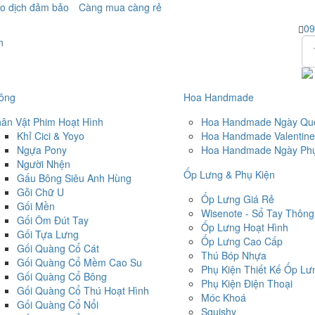
o dịch đảm bảo
Càng mua càng rẻ
09
ông
Hoa Handmade
ân Vật Phim Hoạt Hình
Hoa Handmade Ngày Quố
Khỉ Cici & Yoyo
Hoa Handmade Valentine
Ngựa Pony
Hoa Handmade Ngày Phụ
Người Nhện
Ốp Lưng & Phụ Kiện
Gấu Bông Siêu Anh Hùng
Gỗi Chữ U
Ốp Lưng Giá Rẻ
Gối Mền
Wisenote - Sổ Tay Thông
Gối Ôm Đút Tay
Ốp Lưng Hoạt Hình
Gối Tựa Lưng
Ốp Lưng Cao Cấp
Gối Quàng Cổ Cát
Thú Bóp Nhựa
Gối Quàng Cổ Mềm Cao Su
Phụ Kiện Thiết Kế Ốp Lư
Gối Quàng Cổ Bông
Phụ Kiện Điện Thoại
Gối Quàng Cổ Thú Hoạt Hình
Móc Khoá
Gối Quàng Cổ Nổi
Squishy