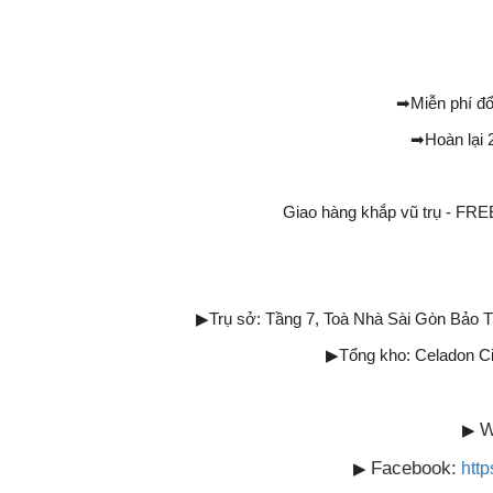
➡
Miễn phí đổ
➡
Hoàn lại 
Giao hàng khắp vũ trụ - 
▶
Trụ sở: Tầng 7, Toà Nhà Sài Gòn Bảo 
▶
Tổng kho: Celadon C
W
▶
Facebook:
▶
htt