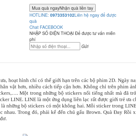
Mua quà ngay
Nhận quà liền tay
HOTLINE:
0973353102
Liên hệ ngay để được
quà
Chat FACEBOOK
NHẬP SỐ ĐIỆN THOẠI
Để được tư vấn miễn
phí
Gửi
ưa, hoạt hình chỉ có thể giới hạn trên các bộ phim 2D. Ngày na
nhân vật hơn, nhiều cách tiếp cận hơn. Không chỉ trên phim ản
ckers,…. Một trong những bộ stickers nổi tiếng nhất mà đã tr
ticker LINE. LINE là một ứng dụng liên lạc rất được giới trẻ ưa 
là những bộ stickers có một không hai. Mỗi sticker trong LIN
ác nhau. Trong đó, phải kể đến chú gấu Brown. Quà Đay Rồi x
đơ.