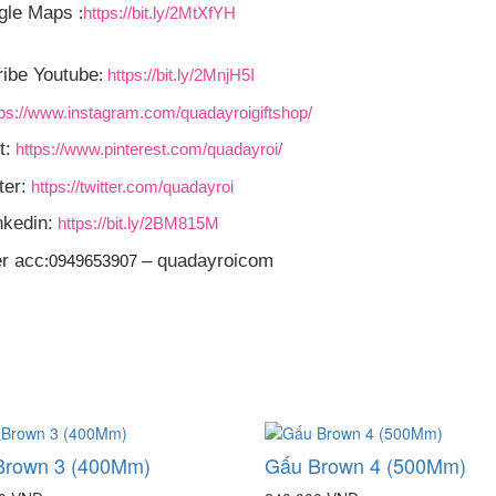
gle Maps
:
https://bit.ly/2MtXfYH
ibe Youtube
:
https://bit.ly/2MnjH5I
tps://www.instagram.com/quadayroigiftshop/
t:
https://www.pinterest.com/quadayroi/
ter:
https://twitter.com/quadayroi
nkedin:
https://bit.ly/2BM815M
er acc
– quadayroicom
:0949653907
Brown 3 (400Mm)
Gấu Brown 4 (500Mm)