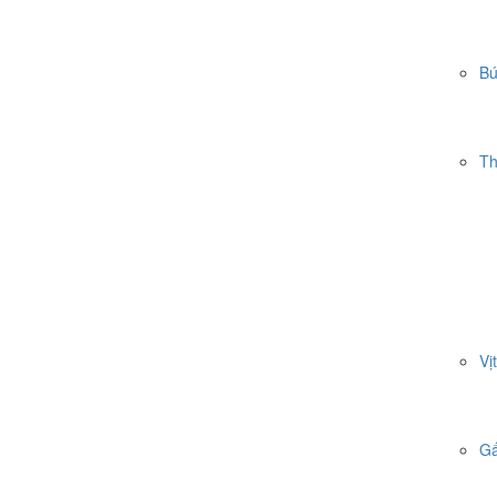
Bú
Th
Vị
Gấ