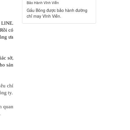
Bảo Hành Vĩnh Viễn
Gấu Bông được bảo hành đường
chỉ may Vĩnh Viễn.
g LINE.
 Rồi có
àng ưa
ác sờ,
cho sản
iêu chí
ông ty.
n quan
.