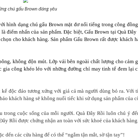
ững chú gấu Brown đáng yêu
ới hình dạng chú gấu Brown mặt đơ nổi tiếng trong công đồn
là điểm nhấn của sản phẩm. Đặc biệt, Gấu Brown tại Quà Đây
ựa chọn cho khách hàng. Sản phẩm Gấu Brown rất được khách h
ng, không độn mút. Lớp vải bên ngoài chất lượng cho cảm gi
 gia công khéo léo với những đường chỉ may tinh tế đem lại 
 kế độc đáo tương xứng với giá cả mà người dùng bỏ ra. Với t
 bảo khách hàng sẽ không nuối tiếc khi sử dụng sản phẩm của c
ầu trong cuộc sống của mỗi người. Quà Đây Rồi luôn chú ý đế
Đây Rồi được chứng nhận an toàn với sức khoẻ của khách hàng
c dến các cửa hàng để có thể “ngắm tận mắt, sờ tận tay”!