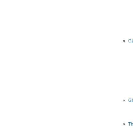
Gấ
Gấ
Th