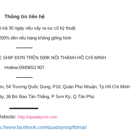
Thông tin liên hệ
i trả 30 ngày nếu xảy ra sự cố kỹ thuật
200% tiền nếu hàng không giống hình
➖➖➖➖➖
FREE SHIP ĐƠN TRÊN 500K NỘI THÀNH HỒ CHÍ MINH
Hotline:0949653 907
➖➖➖➖➖
Tín, 54 Trương Quốc Dung, P10, Quận Phú Nhuận, Tp Hồ Chí Minh
ity, 36 Bờ Bao Tân Thắng, P Sơn Kỳ, Q Tân Phú
▂▂▂▂▂▂▂▂
ebsite:
http://quadayroi.com
ps://www.facebook.com/quadayroigiftshop/