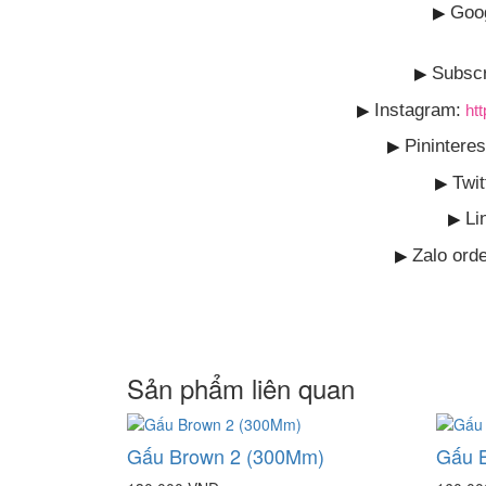
Goo
▶
Subscr
▶
Instagram:
▶
ht
Pininteres
▶
Twit
▶
Li
▶
Zalo ord
▶
Sản phẩm liên quan
Gấu Brown 2 (300Mm)
Gấu 