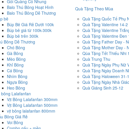
Gối Quàng Cổ Nhung
Balo Thú Bông Hoạt Hình
Quà Tặng Theo Mùa
Balo Thú Bông Dễ Thương
p bê
Quà Tặng Quốc Tế Phụ 
Búp Bê Giá Rẻ Dưới 100k
Quà Tặng Valentine 14-2
Búp bê giá từ 100k-300k
Quà Tặng Valentine Trắn
Búp bê trên 300k
Quà Tặng Valentine Đen 
ú Bông Dễ Thương
Quà Tặng Father Day - 
Chó Bông
Quà Tặng Mother Day - 
Gà Bông
Qùa Tặng Tết Thiếu Nhi 
Mèo Bông
Quà Trung Thu
Khỉ Bông
Quà Tặng Ngày Phụ Nữ V
Cá Bông
Quà Tặng Ngày Doanh Nh
Nhím Bông
Quà Tặng Haloween 31-
Ngựa Bông
Quà Tặng Ngày Nhà Giáo
Heo Bông
Quà Giáng Sinh 25-12
t bông Lalafanfan
Vịt Bông Lalafanfan 300mm
Vịt Bông Lalafanfan 500mm
vịt bông lalafanfan 800mm
u Bông Giá Rẻ
Voi Bông
Combo gấu + mền