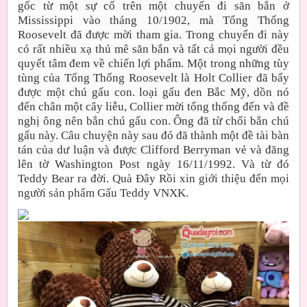
gốc từ một sự cố trên một chuyến đi săn bắn ở
Mississippi vào tháng 10/1902, mà Tổng Thống
Roosevelt đã được mời tham gia. Trong chuyến đi này
có rất nhiều xạ thủ mê săn bắn và tất cả mọi người đều
quyết tâm đem về chiến lợi phẩm. Một trong những tùy
tùng của Tổng Thống Roosevelt là Holt Collier đã bẩy
được một chú gấu con. loại gấu đen Bắc Mỹ, dồn nó
đến chân một cây liễu, Collier mời tổng thống đến và đề
nghị ông nên bắn chú gấu con. Ông đã từ chối bắn chú
gấu này. Câu chuyện này sau đó đã thành một đề tài bàn
tán của dư luận và được Clifford Berryman vẻ và đăng
lên tờ Washington Post ngày 16/11/1992
. Và từ đó
Teddy Bear ra đời. Quà Đây Rồi xin giới thiệu đến mọi
người sản phẩm Gấu Teddy VNXK.