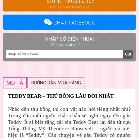
HOTLINE:
0973353102
Liên hệ ngay để được quà
CHAT FACEBOOK
NHẬP SỐ ĐIỆN THOẠI
Để được tư vấn miễn phí
GỬI
MÔ TẢ
HƯỚNG DẪN MUA HÀNG
TEDDY BEAR – THÚ BÔNG LÂU ĐỜI NHẤT
Nhắc đến thú bông thì con vật nào nổi tiếng nhất nhỉ?
Trong đầu mỗi người chắc chắn sẽ nghĩ ngay đến gấu
Teddy.
Ít ai biết rằng cái tên Teddy Bear lại đến từ cựu
Tổng Thống Mỹ Theodore Roosevelt – người có biệt
hiệu là “Teddy”. Câu chuyện về gấu Teddy có nguồn