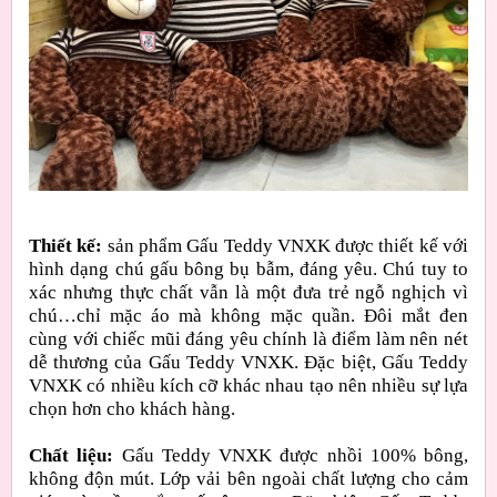
Thiết kế:
sản phẩm Gấu Teddy VNXK được thiết kế với
hình dạng chú gấu bông bụ bẫm, đáng yêu. Chú tuy to
xác nhưng thực chất vẫn là một đưa trẻ ngỗ nghịch vì
chú…chỉ mặc áo mà không mặc quần. Đôi mắt đen
cùng với chiếc mũi đáng yêu chính là điểm làm nên nét
dễ thương của Gấu Teddy VNXK. Đặc biệt, Gấu Teddy
VNXK có nhiều kích cỡ khác nhau tạo nên nhiều sự lựa
chọn hơn cho khách hàng.
Chất liệu:
Gấu Teddy VNXK được nhồi 100% bông,
không độn mút. Lớp vải bên ngoài chất lượng cho cảm