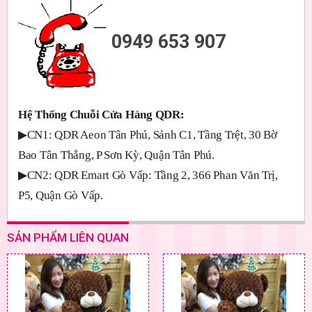
0949 653 907
Hệ Thống Chuỗi Cửa Hàng QDR:
▶
CN1: QDR Aeon Tân Phú, Sảnh C1, Tầng Trệt, 30 Bờ
Bao Tân Thắng, P Sơn Kỳ, Quận Tân Phú.
▶
CN2: QDR Emart Gò Vấp: Tầng 2, 366 Phan Văn Trị,
P5, Quận Gò Vấp.
SẢN PHẨM LIÊN QUAN