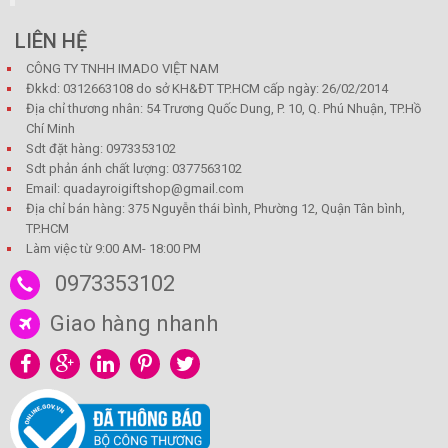
LIÊN HỆ
CÔNG TY TNHH IMADO VIỆT NAM
Đkkd: 0312663108 do sở KH&ĐT TP.HCM cấp ngày: 26/02/2014
Địa chỉ thương nhân: 54 Trương Quốc Dung, P. 10, Q. Phú Nhuận, TP.Hồ
Chí Minh
Sdt đặt hàng: 0973353102
Sdt phản ánh chất lượng: 0377563102
Email: quadayroigiftshop@gmail.com
Địa chỉ bán hàng: 375 Nguyễn thái bình, Phường 12, Quận Tân bình,
TP.HCM
Làm việc từ 9:00 AM- 18:00 PM
0973353102
Giao hàng nhanh