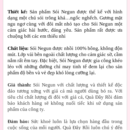
Thiết kế:
Sản phẩm Sói Negun được thế kế với hình
dạng một chú sói trông khá…ngốc nghếch. Gương mặt
ngu ngơ cùng với đôi mắt nhỏ tạo cho Sói Negun một
cảm giác hài hước, đáng yêu. Sản phẩm rất được ưa
chuộng bởi các em thiếu nhi
Chất liệu:
Sói Negun được nhồi 100% bông, không độn
mút. Lớp vải bên ngoài chất lượng cho cảm giác sờ, cầm
nắm rất êm tay. Đặc biệt, Sói Negun được gia công khéo
léo với những đường chỉ may tinh tế đem lại cho sản
phẩm độ bền và vẻ đẹp khó lòng cưỡng lại.
Giá thành:
Sói Negun với chất lượng và thiết kế độc
đáo tương xứng với giá cả mà người dùng bỏ ra. Với
tiêu chí chất lượng đi đôi với giá cả, Quà Đây Rồi đảm
bảo khách hàng sẽ không nuối tiếc khi sử dụng sản
phẩm của công ty.
Đảm bảo:
Sức khoẻ luôn là lựa chọn hàng đầu trong
cuộc sống của mỗi người. Quà Đây Rồi luôn chú ý đến