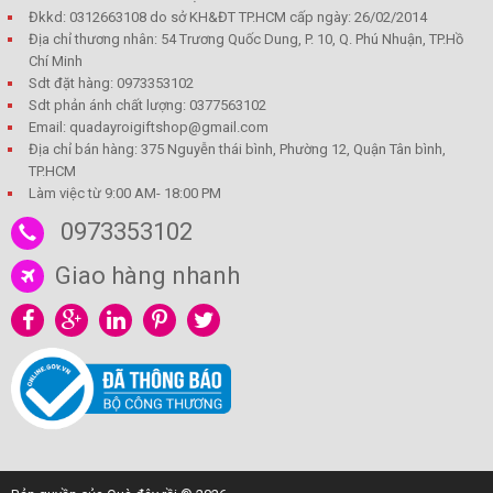
Đkkd: 0312663108 do sở KH&ĐT TP.HCM cấp ngày: 26/02/2014
Địa chỉ thương nhân: 54 Trương Quốc Dung, P. 10, Q. Phú Nhuận, TP.Hồ
Chí Minh
Sdt đặt hàng: 0973353102
Sdt phản ánh chất lượng: 0377563102
Email: quadayroigiftshop@gmail.com
Địa chỉ bán hàng: 375 Nguyễn thái bình, Phường 12, Quận Tân bình,
TP.HCM
Làm việc từ 9:00 AM- 18:00 PM
0973353102
Giao hàng nhanh