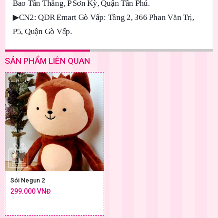
Bao Tân Thắng, P Sơn Kỳ, Quận Tân Phú.
▶
CN2: QDR Emart Gò Vấp: Tầng 2, 366 Phan Văn Trị,
P5, Quận Gò Vấp.
SẢN PHẨM LIÊN QUAN
Sói Negun 2
299.000 VNĐ