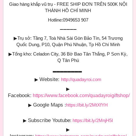
Giao hàng khắp vũ trụ - FREE SHIP ĐƠN TRÊN 500K NỘI
THÀNH HỒ CHÍ MINH
Hotline:0949653 907
➖➖➖➖➖
▶
Trụ sở: Tầng 7, Toà Nhà Sài Gòn Bảo Tín, 54 Trương
Quốc Dung, P10, Quận Phú Nhuận, Tp Hồ Chí Minh
▶
Tổng kho: Celadon City, 36 Bờ Bao Tân Thắng, P Sơn Kỳ,
Q Tân Phú
▂▂▂▂▂▂▂▂
Website:
▶
http://quadayroi.com
▶
Facebook:
https://www.facebook.com/quadayroigiftshop/
Google Maps
▶
:
https://bit.ly/2MtXfYH
Subscribe Youtube
▶
:
https://bit.ly/2MnjH5I
▶
Instagram: