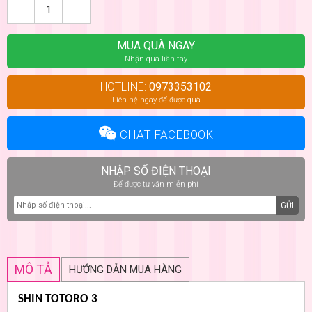
MUA QUÀ NGAY
Nhận quà liền tay
HOTLINE:
0973353102
Liên hệ ngay để được quà
CHAT FACEBOOK
NHẬP SỐ ĐIỆN THOẠI
Để được tư vấn miễn phí
GỬI
MÔ TẢ
HƯỚNG DẪN MUA HÀNG
SHIN TOTORO 3