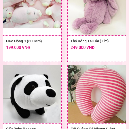
Heo Hồng 1 (600Mm)
Thỏ Bông Tai Dài (Tím)
199.000 VNĐ
249.000 VNĐ
Gấu Baby Panpan
Gối Quàng Cổ Nhung (Lớn)