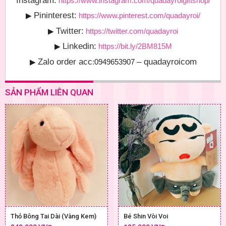
https://www.instagram.com/quadayroigiftshop/
Pininterest:
▶
https://www.pinterest.com/quadayroi/
Twitter:
▶
https://twitter.com/quadayroi
Linkedin:
▶
https://bit.ly/2BM815M
Zalo order acc
– quadayroicom
▶
:0949653907
SẢN PHẨM LIÊN QUAN
Thỏ Bông Tai Dài (Vàng Kem)
Bé Shin Vòi Voi