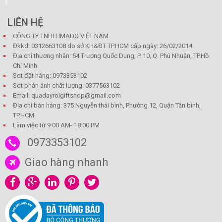
LIÊN HỆ
CÔNG TY TNHH IMADO VIỆT NAM
Đkkd: 0312663108 do sở KH&ĐT TP.HCM cấp ngày: 26/02/2014
Địa chỉ thương nhân: 54 Trương Quốc Dung, P. 10, Q. Phú Nhuận, TP.Hồ
Chí Minh
Sdt đặt hàng: 0973353102
Sdt phản ánh chất lượng: 0377563102
Email: quadayroigiftshop@gmail.com
Địa chỉ bán hàng: 375 Nguyễn thái bình, Phường 12, Quận Tân bình,
TP.HCM
Làm việc từ 9:00 AM- 18:00 PM
0973353102
Giao hàng nhanh