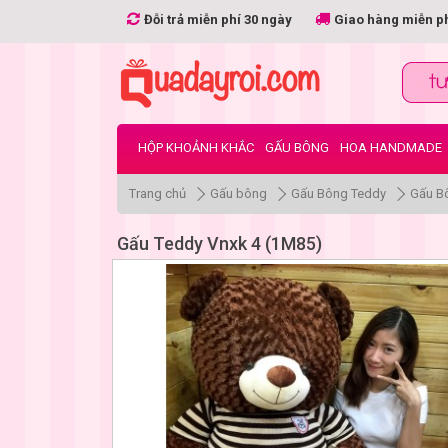
Đỗi trả miễn phí 30 ngày
Giao hàng miễn p
HỘP KHOẢNH KHẮC
GẤU BÔNG
HOA HANDMADE
Trang chủ
Gấu bông
Gấu Bông Teddy
Gấu Bô
Gấu Teddy Vnxk 4 (1M85)