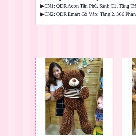
▶
CN1: QDR Aeon Tân Phú, Sảnh C1, Tầng Trệ
▶
CN2: QDR Emart Gò Vấp: Tầng 2, 366 Phan 