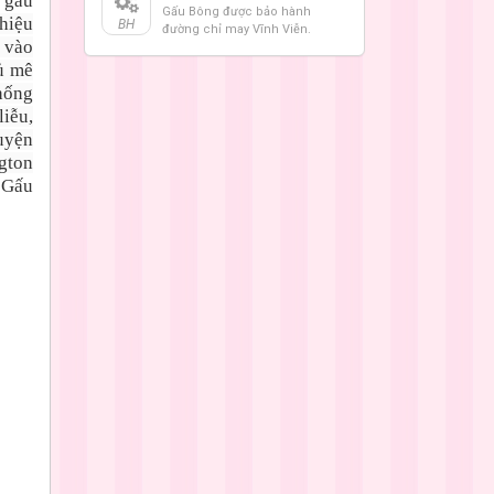
 gấu
Gấu Bông được bảo hành
 hiệu
BH
đường chỉ may Vĩnh Viễn.
i vào
ủ mê
hống
iễu,
uyện
gton
 Gấu