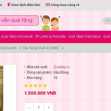
hí
Giao dịch đảm bảo
Càng mua càng rẻ
QUÀ TẶNG SỨC KHOẺ
ỐP LƯNG & PHỤ KIỆN
QUÀ TẶNG THEO MÙA
QUÀ 
ng Size lớn
Gấu Teddy Vnxk 4 (1M85)
Nhà sản xuất:
Quadayroi
Dòng sản phẩm:
Gấu Bông
Kho hàng:
10
1.500.000 VNĐ