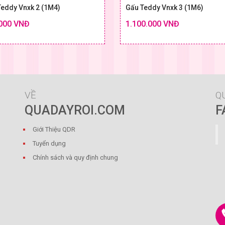
Teddy Vnxk 2 (1M4)
Gấu Teddy Vnxk 3 (1M6)
000 VNĐ
1.100.000 VNĐ
Chi tiết
SIZE & GIÁ
SIZE
VỀ
Q
QUADAYROI.COM
F
Giới Thiệu QDR
Tuyển dụng
Chính sách và quy định chung