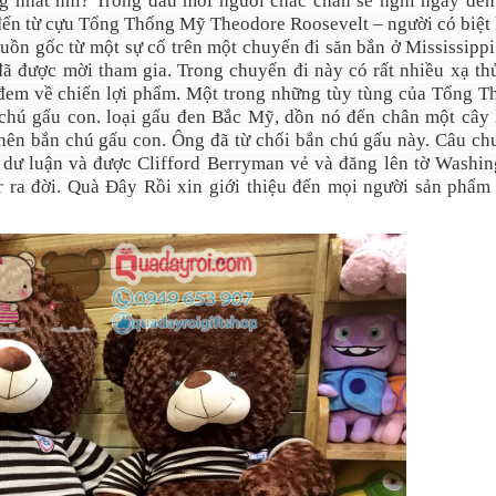
ng nhất nhỉ? Trong đầu mỗi người chắc chắn sẽ nghĩ ngay đến
ại đến từ cựu Tổng Thống Mỹ Theodore Roosevelt – người có biệt
ồn gốc từ một sự cố trên một chuyến đi săn bắn ở Mississipp
ã được mời tham gia. Trong chuyến đi này có rất nhiều xạ th
 đem về chiến lợi phẩm. Một trong những tùy tùng của Tổng T
 chú gấu con. loại gấu đen Bắc Mỹ, dồn nó đến chân một cây l
 nên bắn chú gấu con. Ông đã từ chối bắn chú gấu này. Câu ch
a dư luận và được Clifford Berryman vẻ và đăng lên tờ Washin
r ra đời. Quà Đây Rồi xin giới thiệu đến mọi người sản phẩm