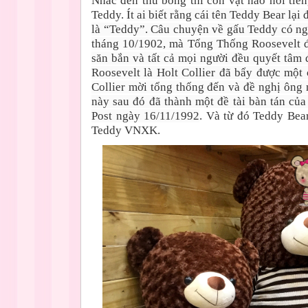
Nhắc đến thú bông thì con vật nào nổi tiế
Teddy.
Ít ai biết rằng cái tên Teddy Bear l
là “Teddy”. Câu chuyện về gấu Teddy có ngu
tháng 10/1902, mà Tổng Thống Roosevelt đ
săn bắn và tất cả mọi người đều quyết tâm
Roosevelt là Holt Collier đã bẩy được một
Collier mời tổng thống đến và đề nghị ông
này sau đó đã thành một đề tài bàn tán củ
Post ngày 16/11/1992
. Và từ đó Teddy Bea
Teddy VNXK.