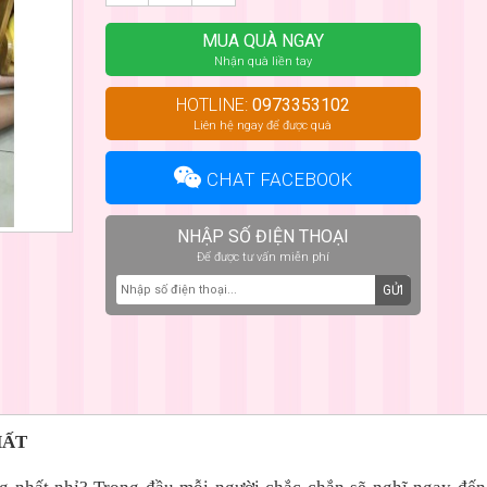
MUA QUÀ NGAY
Nhận quà liền tay
HOTLINE:
0973353102
Liên hệ ngay để được quà
CHAT FACEBOOK
NHẬP SỐ ĐIỆN THOẠI
Để được tư vấn miễn phí
GỬI
HẤT