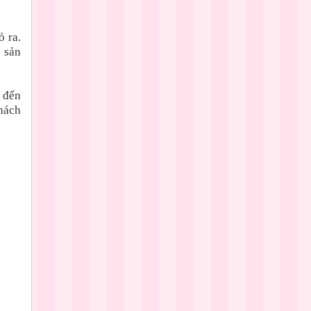
 ra.
g sản
 đến
hách