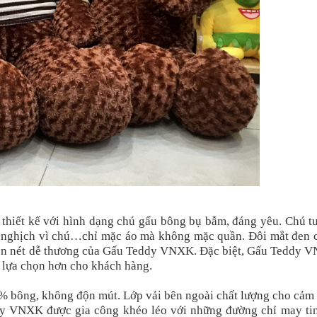
iết kế với hình dạng chú gấu bông bụ bẫm, đáng yêu. Chú tu
gỗ nghịch vì chú…chỉ mặc áo mà không mặc quần. Đôi mắt đen 
 nên nét dễ thương của Gấu Teddy VNXK. Đặc biệt, Gấu Teddy 
ự lựa chọn hơn cho khách hàng.
bông, không độn mút. Lớp vải bên ngoài chất lượng cho cảm 
ddy VNXK được gia công khéo léo với những đường chỉ may tin