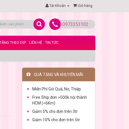
Tài Khoản
Giỏ hàng
0973353102
TẶNG THEO DỊP
LIÊN HỆ
TIN TỨC
QUÀ TẶNG VÀ KHUYẾN MÃI
Miễn Phí Gói Quà, Nơ, Thiệp.
Free Ship đơn >500k nội thành
HCM (<6Km)
Giảm 5% cho đơn trên 3tr
Giảm 10% cho đơn trên 5tr