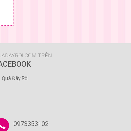
Chi tiết
 & GIÁ
UADAYROI.COM TRÊN
ACEBOOK
Quà Đây Rồi
0973353102