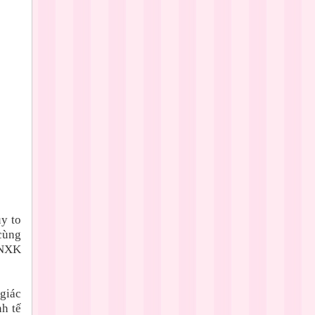
y to
cùng
VNXK
giác
h tế