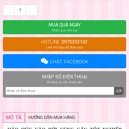
MUA QUÀ NGAY
Nhận quà liền tay
HOTLINE:
0973353102
Liên hệ ngay để được quà
CHAT FACEBOOK
NHẬP SỐ ĐIỆN THOẠI
Để được tư vấn miễn phí
GỬI
MÔ TẢ
HƯỚNG DẪN MUA HÀNG