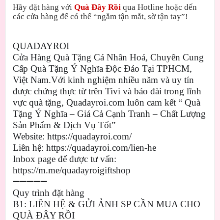
Hãy đặt hàng với
Quà Đây Rồi
qua Hotline hoặc dến
các cửa hàng để có thể “ngắm tận mắt, sờ tận tay”!
QUADAYROI
Cửa Hàng Quà Tặng Cá Nhân Hoá, Chuyên Cung
Cấp Quà Tặng Ý Nghĩa Độc Đáo Tại TPHCM,
Việt Nam.Với kinh nghiệm nhiều năm và uy tín
được chứng thực từ trên Tivi và báo đài trong lĩnh
vực quà tặng, Quadayroi.com luôn cam kết “ Quà
Tặng Ý Nghĩa – Giá Cả Cạnh Tranh – Chất Lượng
Sản Phẩm & Dịch Vụ Tốt”
Website: https://quadayroi.com/
Liên hệ: https://quadayroi.com/lien-he
Inbox page để được tư vấn:
https://m.me/quadayroigiftshop
➖➖➖➖➖
Quy trình đặt hàng
B1: LIÊN HỆ & GỬI ẢNH SP
CẦN MUA
CHO
QUÀ ĐÂY RỒI