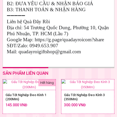
B2: ĐƯA YÊU CẦU
& NHẬN
BÁO GIÁ
B3: THANH
TOÁN & NHẬN HÀNG
➖➖➖➖➖
Liên hệ Quà Đây Rồi
Địa chỉ: 54 Trương Quốc Dung, Phường 10, Quận
Phú Nhuận, TP. HCM (Lầu 7)
Google Map: https://g.page/quadayroicom?share
SĐT/Zalo: 0949.653.907
Mail: quadayroigiftshop@gmail.com
SẢN PHẨM LIÊN QUAN
Hết hàng
Gấu Tốt Nghiệp Đeo Kính 1
Gấu Tốt Nghiệp Đeo Kính 3
(200Mm)
(350Mm)
145.000 VNĐ
300.000 VNĐ