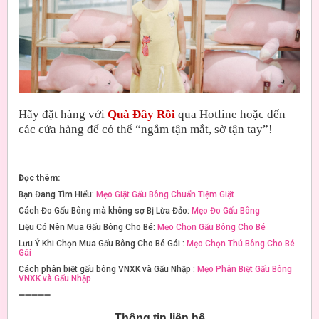
Hãy đặt hàng với
Quà Đây Rồi
qua Hotline hoặc dến
các cửa hàng để có thể “ngắm tận mắt, sờ tận tay”!
Đọc thêm:
Bạn Đang Tìm Hiểu:
Mẹo Giặt Gấu Bông Chuẩn Tiệm Giặt
Cách Đo Gấu Bông mà không sợ Bị Lừa Đảo:
Mẹo Đo Gấu Bông
Liệu Có Nên Mua Gấu Bông Cho Bé:
Mẹo Chọn Gấu Bông Cho Bé
Lưu Ý Khi Chọn Mua Gấu Bông Cho Bé Gái :
Mẹo Chọn Thú Bông Cho Bé
Gái
Cách phân biệt gấu bông VNXK và Gấu Nhập :
Mẹo Phân Biệt Gấu Bông
VNXK và Gấu Nhập
➖➖➖➖➖
Thông tin liên hệ