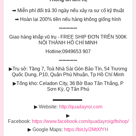
➡
Miễn phí đổi trả 30 ngày nếu xảy ra sự cố kỹ thuật
➡
Hoàn lại 200% tiền nếu hàng không giống hình
➖➖➖➖➖
Giao hàng khắp vũ trụ - FREE SHIP ĐƠN TRÊN 500K
NỘI THÀNH HỒ CHÍ MINH
Hotline:0949653 907
➖➖➖➖➖
▶
Trụ sở: Tầng 7, Toà Nhà Sài Gòn Bảo Tín, 54 Trương
Quốc Dung, P10, Quận Phú Nhuận, Tp Hồ Chí Minh
▶
Tổng kho: Celadon City, 36 Bờ Bao Tân Thắng, P
Sơn Kỳ, Q Tân Phú
▂▂▂▂▂▂▂▂
▶
Website:
http://quadayroi.com
▶
Facebook:
https://www.facebook.com/quadayroigiftshop/
▶
Google Maps
:
https://bit.ly/2MtXfYH