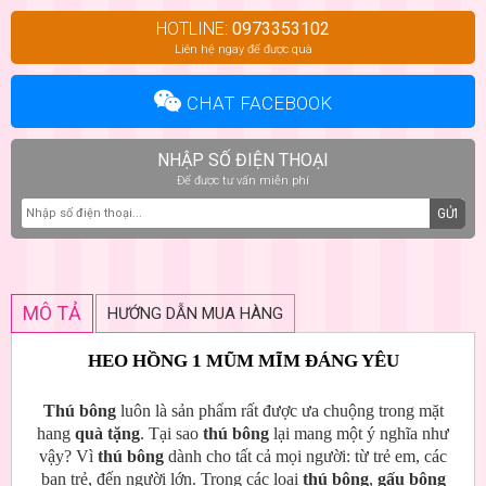
HOTLINE:
0973353102
Liên hệ ngay để được quà
CHAT FACEBOOK
NHẬP SỐ ĐIỆN THOẠI
Để được tư vấn miễn phí
GỬI
MÔ TẢ
HƯỚNG DẪN MUA HÀNG
HEO HỒNG 1 MŨM MĨM ĐÁNG YÊU
Thú bông
luôn là sản phẩm rất được ưa chuộng trong mặt
hang
quà tặng
. Tại sao
thú bông
lại mang một ý nghĩa như
vậy? Vì
thú bông
dành cho tất cả mọi người: từ trẻ em, các
bạn trẻ, đến người lớn. Trong các loại
thú bông
,
gấu bông