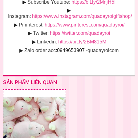
▶
Subscribe Youtube
:
https://bit.ly/2MnjH5I
▶
Instagram:
https://www.instagram.com/quadayroigiftshop/
▶
Pininterest:
https://www.pinterest.com/quadayroi/
▶
Twitter:
https://twitter.com/quadayroi
▶
Linkedin:
https://bit.ly/2BM815M
▶
Zalo order acc
:0949653907
-quadayroicom
SẢN PHẨM LIÊN QUAN