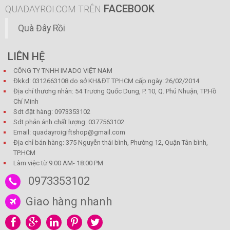
FACEBOOK
QUADAYROI.COM TRÊN
Quà Đây Rồi
LIÊN HỆ
CÔNG TY TNHH IMADO VIỆT NAM
Đkkd: 0312663108 do sở KH&ĐT TP.HCM cấp ngày: 26/02/2014
Địa chỉ thương nhân: 54 Trương Quốc Dung, P. 10, Q. Phú Nhuận, TP.Hồ
Chí Minh
Sdt đặt hàng: 0973353102
Sdt phản ánh chất lượng: 0377563102
Email: quadayroigiftshop@gmail.com
Địa chỉ bán hàng: 375 Nguyễn thái bình, Phường 12, Quận Tân bình,
TP.HCM
Làm việc từ 9:00 AM- 18:00 PM
0973353102
Giao hàng nhanh