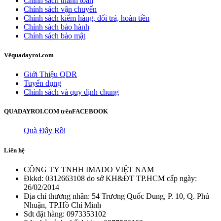
Chính sách thanh toán
Chính sách vận chuyển
Chính sách kiểm hàng, đổi trả, hoàn tiền
Chính sách bảo hành
Chính sách bảo mật
Về
quadayroi.com
Giới Thiệu QDR
Tuyển dụng
Chính sách và quy định chung
QUADAYROI.COM trên
FACEBOOK
Quà Đây Rồi
Liên hệ
CÔNG TY TNHH IMADO VIỆT NAM
Đkkd: 0312663108 do sở KH&ĐT TP.HCM cấp ngày:
26/02/2014
Địa chỉ thương nhân: 54 Trương Quốc Dung, P. 10, Q. Phú
Nhuận, TP.Hồ Chí Minh
Sdt đặt hàng: 0973353102