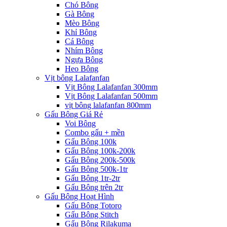
Chó Bông
Gà Bông
Mèo Bông
Khỉ Bông
Cá Bông
Nhím Bông
Ngựa Bông
Heo Bông
Vịt bông Lalafanfan
Vịt Bông Lalafanfan 300mm
Vịt Bông Lalafanfan 500mm
vịt bông lalafanfan 800mm
Gấu Bông Giá Rẻ
Voi Bông
Combo gấu + mền
Gấu Bông 100k
Gấu Bông 100k-200k
Gấu Bông 200k-500k
Gấu Bông 500k-1tr
Gấu Bông 1tr-2tr
Gấu Bông trên 2tr
Gấu Bông Hoạt Hình
Gấu Bông Totoro
Gấu Bông Stitch
Gấu Bông Rilakuma