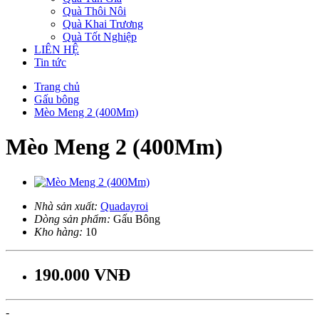
Quà Thôi Nôi
Quà Khai Trương
Quà Tốt Nghiệp
LIÊN HỆ
Tin tức
Trang chủ
Gấu bông
Mèo Meng 2 (400Mm)
Mèo Meng 2 (400Mm)
Nhà sản xuất:
Quadayroi
Dòng sản phẩm:
Gấu Bông
Kho hàng:
10
190.000 VNĐ
-