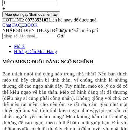
+
Mua quà ngay
Nhận quà liền tay
HOTLINE:
0973353102
Liên hệ ngay để được quà
Chat FACEBOOK
NHẬP SỐ ĐIỆN THOẠI
Để được tư vấn miễn phí
Gửi
Mô tả
Hướng Dẫn Mua Hàng
MÈO MENG ĐUÔI DÀNG NGỘ NGHĨNH
Bạn thích nuôi thú cưng nào trong nhà nhất? Nếu bạn thích
mèo thì hãy chuẩn bị tinh thần, vì chúng chính là những
thượng đế cao ngạo nhất đấy. Tuy nhiên, mèo có lý do để có
thể kiêu ngạo về bản thân. Mèo có hình dáng rất đễ thương
(điều này ai cũng phải công nhận). Không giống với chó, cơ
thể mèo rất mềm cho nên ôm sẽ rất đã, cảm giác như một
chiếc gối ôm. Với tính tình kiêu ngạo như vậy, tại sao vẫn có
nhiều người yêu mến chúng? Mèo không hẳn chỉ là những
thượng đế cao ngạo, mèo có thể bắt chuột giúp bạn. Đối với
những người sợ chuột thì đây chính là điều tuyệt với nhất khi