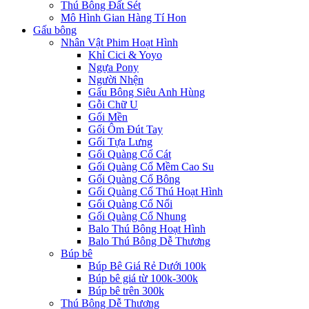
Thú Bông Đất Sét
Mô Hình Gian Hàng Tí Hon
Gấu bông
Nhân Vật Phim Hoạt Hình
Khỉ Cici & Yoyo
Ngựa Pony
Người Nhện
Gấu Bông Siêu Anh Hùng
Gỗi Chữ U
Gối Mền
Gối Ôm Đút Tay
Gối Tựa Lưng
Gối Quàng Cổ Cát
Gối Quàng Cổ Mềm Cao Su
Gối Quàng Cổ Bông
Gối Quàng Cổ Thú Hoạt Hình
Gối Quàng Cổ Nổi
Gối Quàng Cổ Nhung
Balo Thú Bông Hoạt Hình
Balo Thú Bông Dễ Thương
Búp bê
Búp Bê Giá Rẻ Dưới 100k
Búp bê giá từ 100k-300k
Búp bê trên 300k
Thú Bông Dễ Thương