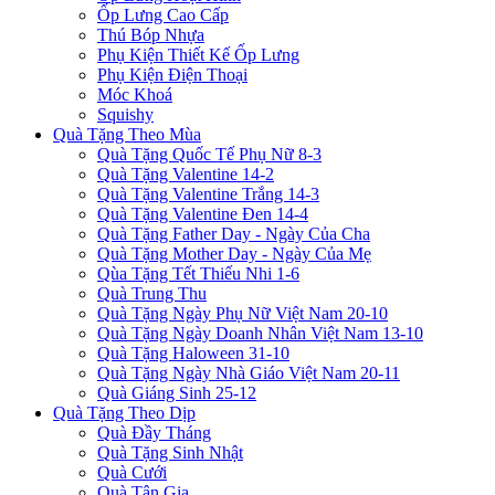
Ốp Lưng Cao Cấp
Thú Bóp Nhựa
Phụ Kiện Thiết Kế Ốp Lưng
Phụ Kiện Điện Thoại
Móc Khoá
Squishy
Quà Tặng Theo Mùa
Quà Tặng Quốc Tế Phụ Nữ 8-3
Quà Tặng Valentine 14-2
Quà Tặng Valentine Trắng 14-3
Quà Tặng Valentine Đen 14-4
Quà Tặng Father Day - Ngày Của Cha
Quà Tặng Mother Day - Ngày Của Mẹ
Qùa Tặng Tết Thiếu Nhi 1-6
Quà Trung Thu
Quà Tặng Ngày Phụ Nữ Việt Nam 20-10
Quà Tặng Ngày Doanh Nhân Việt Nam 13-10
Quà Tặng Haloween 31-10
Quà Tặng Ngày Nhà Giáo Việt Nam 20-11
Quà Giáng Sinh 25-12
Quà Tặng Theo Dịp
Quà Đầy Tháng
Quà Tặng Sinh Nhật
Quà Cưới
Quà Tân Gia