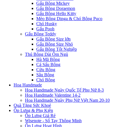
Gấu Bông Mickey
Gấu Bông Doraemon
Gấu Bông Hello Kitty
Mèo Bông Dinga & Chó Bông Puco
Chó Husky
Gấu Pooh
Gấu Bông Teddy
Gấu Bông Size lớn
Gấu Bông Size Nhỏ
Gấu Bông Tốt Nghiệp
Thú Bông Dài Ôm Ngủ
Hà Mã Bông
Cá Sấu Bông
Cừu Bông
Sâu Bông
Chó Bông
Hoa Handmade
Hoa Handmade Ngày Quốc Tế Phụ Nữ 8-3
Hoa Handmade Valentine 14-2
Hoa Handmade Ngày Phụ Nữ Việt Nam 20-10
Quà Tặng Sức Khoẻ
Ốp Lưng & Phụ Kiện
Ốp Lưng Giá Rẻ
Wisenote - Sổ Tay Thông Minh
Ốp Lưng Hoạt Hình