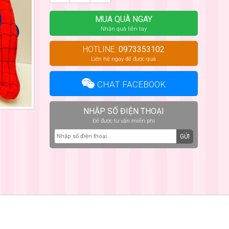
MUA QUÀ NGAY
Nhận quà liền tay
HOTLINE:
0973353102
Liên hệ ngay để được quà
CHAT FACEBOOK
NHẬP SỐ ĐIỆN THOẠI
Để được tư vấn miễn phí
GỬI