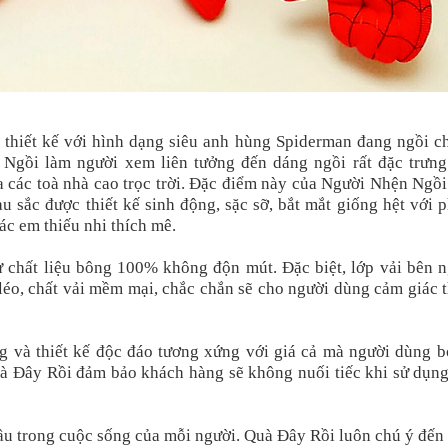
thiết kế với hình dạng siêu anh hùng Spiderman đang ngồi c
Ngồi làm người xem liên tưởng đến dáng ngồi rất đặc trưng
a các toà nhà cao trọc trời. Đặc điểm này của Người Nhện Ngồ
u sắc được thiết kế sinh động, sặc sỡ, bắt mắt giống hệt với 
ác em thiếu nhi thích mê.
 chất liệu bông 100% không độn mút. Đặc biệt, lớp vải bên n
 léo, chất vải mềm mại, chắc chắn sẽ cho người dùng cảm giác 
 và thiết kế độc đáo tương xứng với giá cả mà người dùng bỏ
 Quà Đây Rồi đảm bảo khách hàng sẽ không nuối tiếc khi sử dụn
ầu trong cuộc sống của mỗi người. Quà Đây Rồi luôn chú ý đến