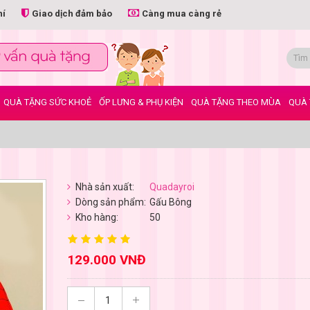
hí
Giao dịch đảm bảo
Càng mua càng rẻ
QUÀ TẶNG SỨC KHOẺ
ỐP LƯNG & PHỤ KIỆN
QUÀ TẶNG THEO MÙA
QUÀ 
Nhà sản xuất:
Quadayroi
Dòng sản phẩm:
Gấu Bông
Kho hàng:
50
129.000 VNĐ