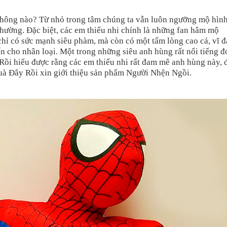
không nào? Từ nhỏ trong tâm chúng ta vẫn luôn ngưỡng mộ hìn
hường. Đặc biệt, các em thiếu nhi chính là những fan hâm mộ
hỉ có sức mạnh siêu phàm, mà còn có một tấm lòng cao cả, vĩ đ
ến cho nhân loại. Một trong những siêu anh hùng rất nổi tiếng đ
ồi hiểu được rằng các em thiếu nhi rất đam mê anh hùng này, 
uà Đây Rồi xin giới thiệu sản phẩm Người Nhện Ngồi.