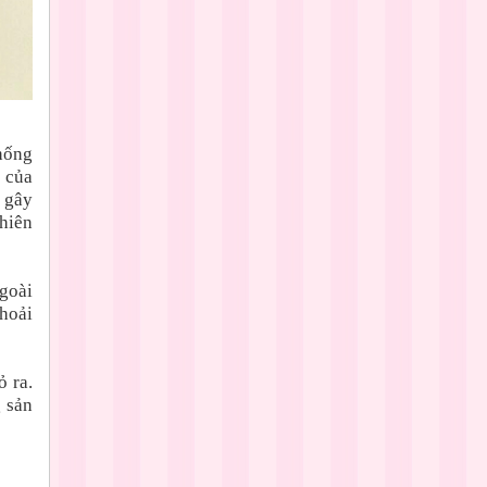
hống
 của
i gây
phiên
goài
thoải
 ra.
g sản