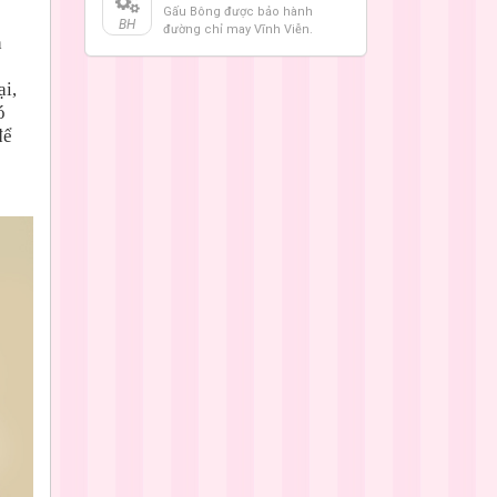
Gấu Bông được bảo hành
BH
đường chỉ may Vĩnh Viễn.
h
ại,
ó
để