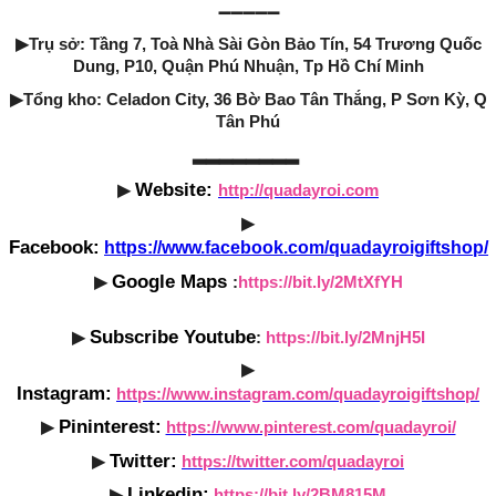
➖➖➖➖➖
▶
Trụ sở: Tầng 7, Toà Nhà Sài Gòn Bảo Tín, 54 Trương Quốc
Dung, P10, Quận Phú Nhuận, Tp Hồ Chí Minh
▶
Tổng kho: Celadon City, 36 Bờ Bao Tân Thắng, P Sơn Kỳ, Q
Tân Phú
▂▂▂▂▂▂▂▂
Website:
▶
http://quadayroi.com
▶
Facebook:
https://www.facebook.com/quadayroigiftshop/
Google Maps
▶
:
https://bit.ly/2MtXfYH
Subscribe Youtube
▶
:
https://bit.ly/2MnjH5I
▶
Instagram:
https://www.instagram.com/quadayroigiftshop/
Pininterest:
▶
https://www.pinterest.com/quadayroi/
Twitter:
▶
https://twitter.com/quadayroi
Linkedin:
▶
https://bit.ly/2BM815M