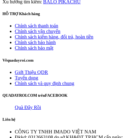
Xu hướng tìm kiếm:
BALO PIKACHU
HỖ TRỢ
Khách hàng
Chính sách thanh toán
Chính sách vận chuyển
Chính sách kiểm hàng, đổi trả, hoàn tiền
Chính sách bảo hành
Chính sách bảo mật
Về
quadayroi.com
Giới Thiệu QDR
Tuyển dụng
Chính sách và quy định chung
QUADAYROI.COM trên
FACEBOOK
Quà Đây Rồi
Liên hệ
CÔNG TY TNHH IMADO VIỆT NAM
Đkkd: 0312663108 do sở KH&ĐT TP.HCM cấp ngày: