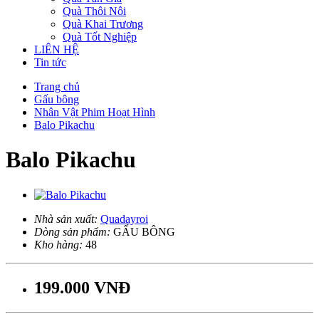
Quà Thôi Nôi
Quà Khai Trương
Quà Tốt Nghiệp
LIÊN HỆ
Tin tức
Trang chủ
Gấu bông
Nhân Vật Phim Hoạt Hình
Balo Pikachu
Balo Pikachu
Nhà sản xuất:
Quadayroi
Dòng sản phẩm:
GẤU BÔNG
Kho hàng:
48
199.000 VNĐ