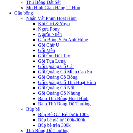
Thú Bông Đất Sét
Mô Hình Gian Hàng Tí Hon
Gấu bông
Nhân Vật Phim Hoạt Hình
Khỉ Cici & Yoyo
Ngựa Pony
Người Nhện
Gấu Bông Siêu Anh Hùng
Gỗi Chữ U
Gối Mền
Gối Ôm Đút Tay
Gối Tựa Lưng
Gối Quàng Cổ Cát
Gối Quàng Cổ Mềm Cao Su
Gối Quàng Cổ Bông
Gối Quàng Cổ Thú Hoạt Hình
Gối Quàng Cổ Nổi
Gối Quàng Cổ Nhung
Balo Thú Bông Hoạt Hình
Balo Thú Bông Dễ Thương
Búp bê
Búp Bê Giá Rẻ Dưới 100k
Búp bê giá từ 100k-300k
Búp bê trên 300k
Thú Bông Dễ Thương