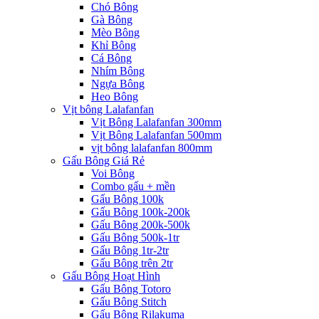
Chó Bông
Gà Bông
Mèo Bông
Khỉ Bông
Cá Bông
Nhím Bông
Ngựa Bông
Heo Bông
Vịt bông Lalafanfan
Vịt Bông Lalafanfan 300mm
Vịt Bông Lalafanfan 500mm
vịt bông lalafanfan 800mm
Gấu Bông Giá Rẻ
Voi Bông
Combo gấu + mền
Gấu Bông 100k
Gấu Bông 100k-200k
Gấu Bông 200k-500k
Gấu Bông 500k-1tr
Gấu Bông 1tr-2tr
Gấu Bông trên 2tr
Gấu Bông Hoạt Hình
Gấu Bông Totoro
Gấu Bông Stitch
Gấu Bông Rilakuma