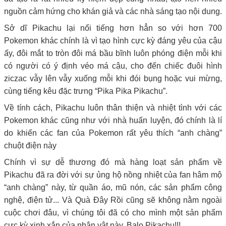
nguồn cảm hứng cho khán giả và các nhà sáng tạo nội dung.
Sở dĩ Pikachu lại nổi tiếng hơn hẳn so với hơn 700
Pokemon khác chính là vì tạo hình cực kỳ đáng yêu của cậu
ấy, đôi mắt to tròn đôi má bầu bĩnh luôn phóng điện mỗi khi
có người có ý định véo má cậu, cho đến chiếc đuôi hình
ziczac vẫy lên vẫy xuống mỗi khi đói bụng hoặc vui mừng,
cùng tiếng kêu đặc trưng “Pika Pika Pikachu”.
Về tính cách, Pikachu luôn thân thiện và nhiệt tình với các
Pokemon khác cũng như với nhà huấn luyện, đó chính là lí
do khiến các fan của Pokemon rất yêu thích “anh chàng”
chuột điện này
Chính vì sự dễ thương đó mà hàng loạt sản phẩm về
Pikachu đã ra đời với sự ủng hộ nồng nhiệt của fan hâm mộ
“anh chàng” này, từ quần áo, mũ nón, các sản phẩm công
nghệ, điện tử... Và Quà Đây Rồi cũng sẽ không nằm ngoài
cuộc chơi đâu, vì chúng tôi đã có cho mình một sản phẩm
cực kỳ xinh xắn của nhân vật này. Balo Pikachu!!!