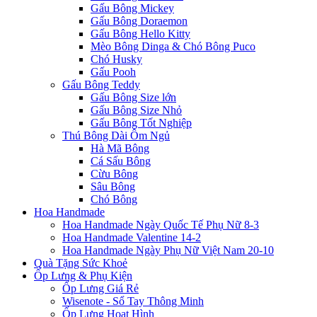
Gấu Bông Mickey
Gấu Bông Doraemon
Gấu Bông Hello Kitty
Mèo Bông Dinga & Chó Bông Puco
Chó Husky
Gấu Pooh
Gấu Bông Teddy
Gấu Bông Size lớn
Gấu Bông Size Nhỏ
Gấu Bông Tốt Nghiệp
Thú Bông Dài Ôm Ngủ
Hà Mã Bông
Cá Sấu Bông
Cừu Bông
Sâu Bông
Chó Bông
Hoa Handmade
Hoa Handmade Ngày Quốc Tế Phụ Nữ 8-3
Hoa Handmade Valentine 14-2
Hoa Handmade Ngày Phụ Nữ Việt Nam 20-10
Quà Tặng Sức Khoẻ
Ốp Lưng & Phụ Kiện
Ốp Lưng Giá Rẻ
Wisenote - Sổ Tay Thông Minh
Ốp Lưng Hoạt Hình