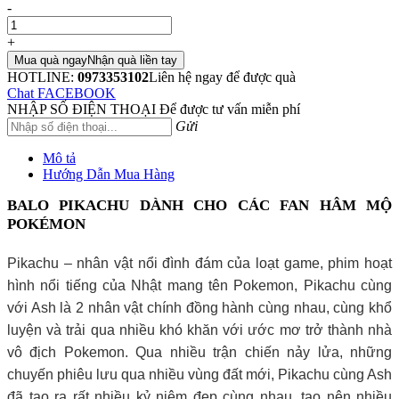
-
+
Mua quà ngay
Nhận quà liền tay
HOTLINE:
0973353102
Liên hệ ngay để được quà
Chat FACEBOOK
NHẬP SỐ ĐIỆN THOẠI
Để được tư vấn miễn phí
Gửi
Mô tả
Hướng Dẫn Mua Hàng
BALO PIKACHU DÀNH CHO CÁC FAN HÂM MỘ
POKÉMON
Pikachu – nhân vật nổi đình đám của loạt game, phim hoạt
hình nổi tiếng của Nhật mang tên Pokemon, Pikachu cùng
với Ash là 2 nhân vật chính đồng hành cùng nhau, cùng khổ
luyện và trải qua nhiều khó khăn với ước mơ trở thành nhà
vô địch Pokemon. Qua nhiều trận chiến nảy lửa, những
chuyến phiêu lưu qua nhiều vùng đất mới, Pikachu cùng Ash
đã tạo ra rất nhiều kỷ niệm đẹp cùng nhau, tạo nên nhiều