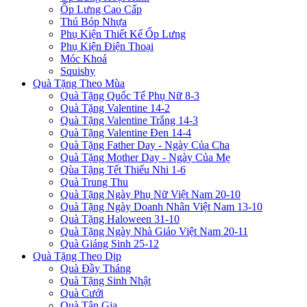
Ốp Lưng Cao Cấp
Thú Bóp Nhựa
Phụ Kiện Thiết Kế Ốp Lưng
Phụ Kiện Điện Thoại
Móc Khoá
Squishy
Quà Tặng Theo Mùa
Quà Tặng Quốc Tế Phụ Nữ 8-3
Quà Tặng Valentine 14-2
Quà Tặng Valentine Trắng 14-3
Quà Tặng Valentine Đen 14-4
Quà Tặng Father Day - Ngày Của Cha
Quà Tặng Mother Day - Ngày Của Mẹ
Qùa Tặng Tết Thiếu Nhi 1-6
Quà Trung Thu
Quà Tặng Ngày Phụ Nữ Việt Nam 20-10
Quà Tặng Ngày Doanh Nhân Việt Nam 13-10
Quà Tặng Haloween 31-10
Quà Tặng Ngày Nhà Giáo Việt Nam 20-11
Quà Giáng Sinh 25-12
Quà Tặng Theo Dịp
Quà Đầy Tháng
Quà Tặng Sinh Nhật
Quà Cưới
Quà Tân Gia