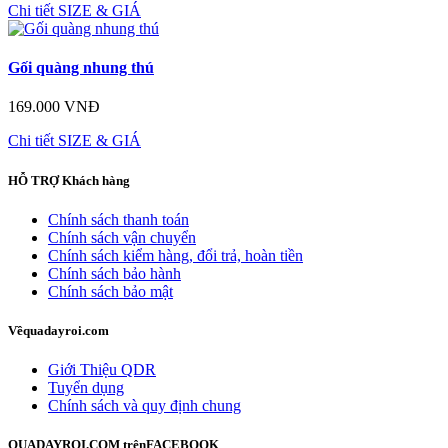
Chi tiết
SIZE & GIÁ
Gối quàng nhung thú
169.000 VNĐ
Chi tiết
SIZE & GIÁ
HỖ TRỢ
Khách hàng
Chính sách thanh toán
Chính sách vận chuyển
Chính sách kiểm hàng, đổi trả, hoàn tiền
Chính sách bảo hành
Chính sách bảo mật
Về
quadayroi.com
Giới Thiệu QDR
Tuyển dụng
Chính sách và quy định chung
QUADAYROI.COM trên
FACEBOOK