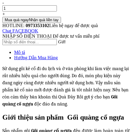
-
+
Mua quà ngay
Nhận quà liền tay
HOTLINE:
0973353102
Liên hệ ngay để được quà
Chat FACEBOOK
NHẬP SỐ ĐIỆN THOẠI
Để được tư vấn miễn phí
Gửi
Mô tả
Hướng Dẫn Mua Hàng
Sử dụng gối kê cổ đi du lịch và ở văn phòng khi làm việc mang lại
rất nhiều hiệu quả cho người dùng. Do đó, món phụ kiện này
đang ngày càng được nhiều người sử dụng hơn. Vậy mẫu sản
phẩm kê cổ nào mới được đánh giá là tốt nhất hiện nay. Nếu bạn
còn cảm thấy băn khoăn thì Quà Đây Rồi gợi ý cho bạn
Gối
quàng cổ ngựa
độc đáo đa năng.
Giới thiệu sản phẩm Gối quàng cổ ngựa
Sản phẩm gối
Gối quàng cổ ngựa
đều được làm hoàn toàn từ