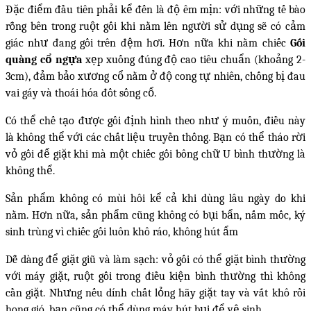
Đặc điểm đầu tiên phải kể đến là độ êm mịn: với những tế bào
rỗng bên trong ruột gối khi nằm lên người sử dụng sẽ có cảm
giác như đang gối trên đệm hơi. Hơn nữa khi nằm chiếc
Gối
quàng cổ ngựa
xẹp xuống đúng độ cao tiêu chuẩn (khoảng 2-
3cm), đảm bảo xương cổ nằm ở độ cong tự nhiên, chống bị đau
vai gáy và thoái hóa đốt sống cổ.
Có thể chế tạo được gối định hình theo như ý muốn, điều này
là không thể với các chất liệu truyền thống. Bạn có thể tháo rời
vỏ gối để giặt khi mà một chiếc gối bông chữ U bình thường là
không thể.
Sản phẩm không có mùi hôi kể cả khi dùng lâu ngày do khi
nằm. Hơn nữa, sản phẩm cũng không có bụi bẩn, nấm mốc, ký
sinh trùng vì chiếc gối luôn khô ráo, không hút ẩm
Dễ dàng để giặt giũ và làm sạch: vỏ gối có thể giặt bình thường
với máy giặt, ruột gối trong điều kiện bình thường thì không
cần giặt. Nhưng nếu dính chất lỏng hãy giặt tay và vắt khô rồi
hong gió, bạn cũng có thể dùng máy hút bụi để vệ sinh.