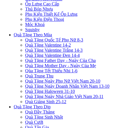
Ốp Lưng Cao Cấp
Thú Bóp Nhựa
Phụ Kiện Thiết Kế Ốp Lưng
Phụ Kiện Điện Thoại
Móc Khoá
Squishy
Quà Tặng Theo Mùa
Quà Tặng Quốc Tế Phụ Nữ 8-3
Quà Tặng Valentine 14-2
Quà Tặng Valentine Trắng 14-3
Quà Tặng Valentine Đen 14-4
Quà Tặng Father Day - Ngày Của Cha
Quà Tặng Mother Day - Ngày Của Mẹ
Qùa Tặng Tết Thiếu Nhi 1-6
Quà Trung Thu
Quà Tặng Ngày Phụ Nữ Việt Nam 20-10
Quà Tặng Ngày Doanh Nhân Việt Nam 13-10
Quà Tặng Haloween 31-10
Quà Tặng Ngày Nhà Giáo Việt Nam 20-11
Quà Giáng Sinh 25-12
Quà Tặng Theo Dịp
Quà Đầy Tháng
Quà Tặng Sinh Nhật
Quà Cưới
Quà Tân Gia