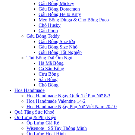
Gấu Bông Mickey
Gấu Bông Doraemon
Gấu Bông Hello Kitty
Mèo Bông Dinga & Chó Bông Puco
Chó Husky
Gấu Pooh
Gấu Bông Teddy
Gấu Bông Size lớn
Gấu Bông Size Nhỏ
Gấu Bông Tốt Nghiệp
Thú Bông Dài Ôm Ngủ
Hà Mã Bông
Cá Sấu Bông
Cừu Bông
Sâu Bông
Chó Bông
Hoa Handmade
Hoa Handmade Ngày Quốc Tế Phụ Nữ 8-3
Hoa Handmade Valentine 14-2
Hoa Handmade Ngày Phụ Nữ Việt Nam 20-10
Quà Tặng Sức Khoẻ
Ốp Lưng & Phụ Kiện
Ốp Lưng Giá Rẻ
Wisenote - Sổ Tay Thông Minh
Ốp Lưng Hoạt Hình