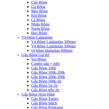
Chó Bông
Gà Bông
Mèo Bông
Khỉ Bông
Cá Bông
Nhím Bông
Ngựa Bông
Heo Bông
Vịt bông Lalafanfan
Vịt Bông Lalafanfan 300mm
Vịt Bông Lalafanfan 500mm
vịt bông lalafanfan 800mm
Gấu Bông Giá Rẻ
Voi Bông
Combo gấu + mền
Gấu Bông 100k
Gấu Bông 100k-200k
Gấu Bông 200k-500k
Gấu Bông 500k-1tr
Gấu Bông 1tr-2tr
Gấu Bông trên 2tr
Gấu Bông Hoạt Hình
Gấu Bông Totoro
Gấu Bông Stitch
Gấu Bông Rilakuma