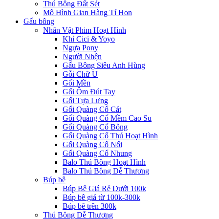
Thú Bông Đất Sét
Mô Hình Gian Hàng Tí Hon
Gấu bông
Nhân Vật Phim Hoạt Hình
Khỉ Cici & Yoyo
Ngựa Pony
Người Nhện
Gấu Bông Siêu Anh Hùng
Gỗi Chữ U
Gối Mền
Gối Ôm Đút Tay
Gối Tựa Lưng
Gối Quàng Cổ Cát
Gối Quàng Cổ Mềm Cao Su
Gối Quàng Cổ Bông
Gối Quàng Cổ Thú Hoạt Hình
Gối Quàng Cổ Nổi
Gối Quàng Cổ Nhung
Balo Thú Bông Hoạt Hình
Balo Thú Bông Dễ Thương
Búp bê
Búp Bê Giá Rẻ Dưới 100k
Búp bê giá từ 100k-300k
Búp bê trên 300k
Thú Bông Dễ Thương