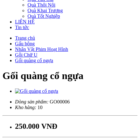
Quà Thôi Nôi
Quà Khai Trương
Quà Tốt Nghiệp
LIÊN HỆ
Tin tức
Trang chủ
Gấu bông
Nhân Vật Phim Hoạt Hình
Gỗi Chữ U
Gối quàng cổ ngựa
Gối quàng cổ ngựa
Dòng sản phẩm:
GO00006
Kho hàng:
10
250.000 VNĐ