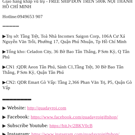
Giao hàng khắp vũ trụ - FREE SHIP ĐƠN TRÊN 500K NỘI THÀNH
HỒ CHÍ MINH
Hotline:0949653 907
➖➖➖➖➖
▶Trụ sở: Tầng Trệt, Toà Nhà Incomex Saigon Corp, 106A Cư Xá
Nguyễn Văn Trỗi, Phường 17, Quận Phú Nhuận, Tp Hồ Chí Minh
▶Tổng kho: Celadon City, 36 Bờ Bao Tân Thắng, P Sơn Kỳ, Q Tân
Phú
▶CN1 :QDR Aeon Tân Phú, Sảnh C1,Tầng Trệt, 30 Bờ Bao Tân
Thắng, P Sơn Kỳ, Quận Tân Phú
▶CN2: QDR Emart Gò Vấp: Tầng 2,366 Phan Văn Trị, P5, Quận Gò
Vấp
▂▂▂▂▂▂▂▂
Website: 
▶
http://quadayroi.com
Facebook:
▶
https://www.facebook.com/quadayroigiftshop/
Subscribe Youtube
▶
: 
https://bit.ly/2BKV0cB
Instagram:
▶
https://www.instagram.com/quadayroigiftshop/