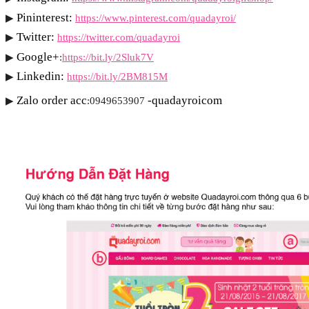
Pininterest:
▶
https://www.pinterest.com/quadayroi/
Twitter:
▶
https://twitter.com/quadayroi
Google+
▶
:
https://bit.ly/2Sluk7V
Linkedin:
▶
https://bit.ly/2BM815M
Zalo order acc
-quadayroicom
▶
:0949653907 