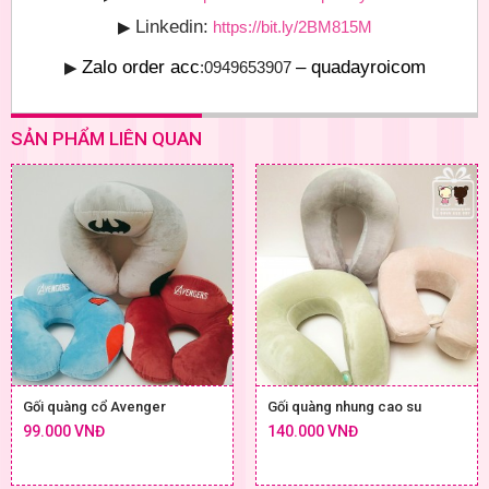
Linkedin:
▶
https://bit.ly/2BM815M
Zalo order acc
– quadayroicom
▶
:0949653907
SẢN PHẨM LIÊN QUAN
Gối quàng cổ Avenger
Gối quàng nhung cao su
99.000 VNĐ
140.000 VNĐ