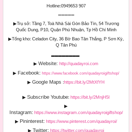
Hotline:0949653 907
➖➖➖➖➖
▶
Trụ sở: Tầng 7, Toà Nhà Sài Gòn Bảo Tín, 54 Trương
Quốc Dung, P10, Quận Phú Nhuận, Tp Hồ Chí Minh
▶
Tổng kho: Celadon City, 36 Bờ Bao Tân Thắng, P Sơn Kỳ,
Q Tân Phú
▂▂▂▂▂▂▂▂
Website:
▶
http://quadayroi.com
Facebook:
▶
https://www.facebook.com/quadayroigiftshop/
Google Maps
▶
:
https://bit.ly/2MtXfYH
Subscribe Youtube
▶
:
https://bit.ly/2MnjH5I
▶
Instagram:
https://www.instagram.com/quadayroigiftshop/
Pininterest:
▶
https://www.pinterest.com/quadayroi/
Twitter:
▶
https://twitter.com/quadayroi