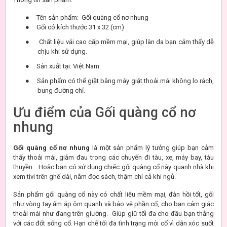
●
Tên sản phẩm: Gối quàng cổ nơ nhung
●
Gối có kích thước 31 x 32 (cm)
●
Chất liệu vải cao cấp mềm mại, giúp làn da bạn cảm thấy dễ
chịu khi sử dụng.
●
Sản xuất tại: Việt Nam
●
Sản phẩm có thể giặt bằng máy giặt thoải mái không lo rách,
bung đường chỉ.
Ưu điểm của Gối quàng cổ nơ
nhung
Gối quàng cổ nơ nhung
là một sản phẩm lý tưởng giúp bạn cảm
thấy thoải mái, giảm đau trong các chuyến đi tàu, xe, máy bay, tàu
thuyền... Hoặc bạn có sử dụng chiếc gối quàng cổ này quanh nhà khi
xem tivi trên ghế dài, nằm đọc sách, thậm chí cả khi ngủ.
Sản phẩm gối quàng cổ này có chất liệu mềm mại, đàn hồi tốt, gối
như vòng tay ấm áp ôm quanh và bảo vệ phần cổ, cho bạn cảm giác
thoải mái như đang trên giường. Giúp giữ tối đa cho đầu bạn thẳng
với các đốt sống cổ. Hạn chế tối đa tình trạng mỏi cổ vì dằn xóc suốt