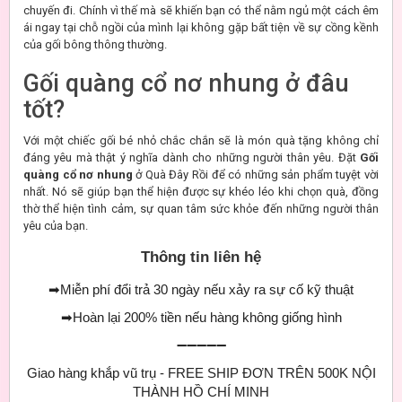
chuyến đi. Chính vì thế mà sẽ khiến bạn có thể nằm ngủ một cách êm
ái ngay tại chỗ ngồi của mình lại không gặp bất tiện về sự cồng kềnh
của gối bông thông thường.
Gối quàng cổ nơ nhung ở đâu
tốt?
Với một chiếc gối bé nhỏ chắc chắn sẽ là món quà tặng không chỉ
đáng yêu mà thật ý nghĩa dành cho những người thân yêu. Đặt
Gối
quàng cổ nơ nhung
ở Quà Đây Rồi để có những sản phẩm tuyệt vời
nhất. Nó sẽ giúp bạn thể hiện được sự khéo léo khi chọn quà, đồng
thờ thể hiện tình cảm, sự quan tâm sức khỏe đến những người thân
yêu của bạn.
Thông tin liên hệ
➡
Miễn phí đổi trả 30 ngày nếu xảy ra sự cố kỹ thuật
➡
Hoàn lại 200% tiền nếu hàng không giống hình
➖➖➖➖➖
Giao hàng khắp vũ trụ - FREE SHIP ĐƠN TRÊN 500K NỘI
THÀNH HỒ CHÍ MINH