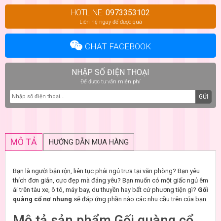
HOTLINE:
0973353102
Liên hệ ngay để được quà
CHAT FACEBOOK
NHẬP SỐ ĐIỆN THOẠI
Để được tư vấn miễn phí
GỬI
MÔ TẢ
HƯỚNG DẪN MUA HÀNG
Bạn là người bận rộn, liên tục phải ngủ trưa tại văn phòng? Bạn yêu
thích đơn giản, cực đẹp mà đáng yêu? Bạn muốn có một giấc ngủ êm
ái trên tàu xe, ô tô, máy bay, du thuyền hay bất cứ phương tiện gì?
Gối
quàng cổ nơ nhung
sẽ đáp ứng phần nào các nhu cầu trên của bạn.
Mô tả sản phẩm Gối quàng cổ