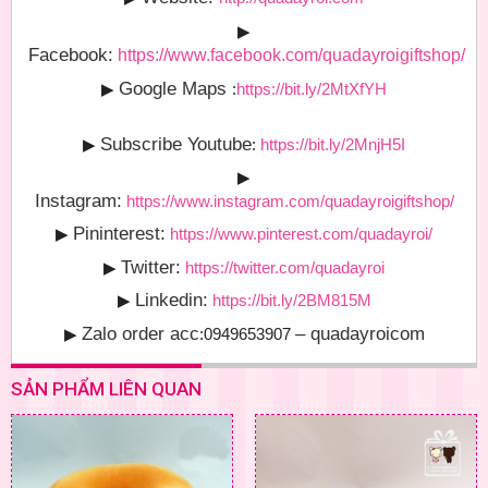
▶
Facebook:
https://www.facebook.com/quadayroigiftshop/
Google Maps
▶
:
https://bit.ly/2MtXfYH
Subscribe Youtube
▶
:
https://bit.ly/2MnjH5I
▶
Instagram:
https://www.instagram.com/quadayroigiftshop/
Pininterest:
▶
https://www.pinterest.com/quadayroi/
Twitter:
▶
https://twitter.com/quadayroi
Linkedin:
▶
https://bit.ly/2BM815M
Zalo order acc
– quadayroicom
▶
:0949653907
SẢN PHẨM LIÊN QUAN