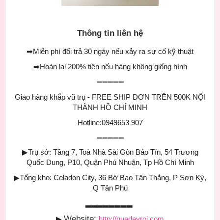
Thông tin liên hệ
➡
Miễn phí đổi trả 30 ngày nếu xảy ra sự cố kỹ thuật
➡
Hoàn lại 200% tiền nếu hàng không giống hình
➖➖➖➖➖
Giao hàng khắp vũ trụ - FREE SHIP ĐƠN TRÊN 500K NỘI
THÀNH HỒ CHÍ MINH
Hotline:0949653 907
➖➖➖➖➖
▶
Trụ sở: Tầng 7, Toà Nhà Sài Gòn Bảo Tín, 54 Trương
Quốc Dung, P10, Quận Phú Nhuận, Tp Hồ Chí Minh
▶
Tổng kho: Celadon City, 36 Bờ Bao Tân Thắng, P Sơn Kỳ,
Q Tân Phú
▂▂▂▂▂▂▂▂
Website:
▶
http://quadayroi.com