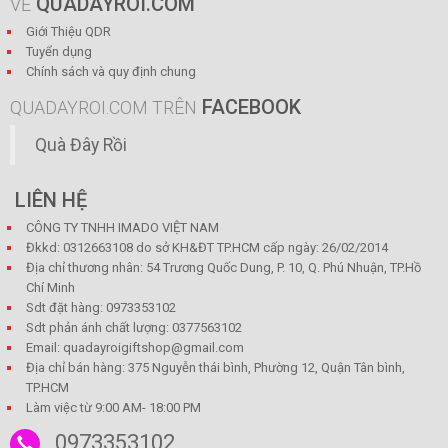
QUADAYROI.COM
VỀ
Giới Thiệu QDR
Tuyển dụng
Chính sách và quy định chung
FACEBOOK
QUADAYROI.COM TRÊN
Quà Đây Rồi
LIÊN HỆ
CÔNG TY TNHH IMADO VIỆT NAM
Đkkd: 0312663108 do sở KH&ĐT TP.HCM cấp ngày: 26/02/2014
Địa chỉ thương nhân: 54 Trương Quốc Dung, P. 10, Q. Phú Nhuận, TP.Hồ
Chí Minh
Sdt đặt hàng: 0973353102
Sdt phản ánh chất lượng: 0377563102
Email: quadayroigiftshop@gmail.com
Địa chỉ bán hàng: 375 Nguyễn thái bình, Phường 12, Quận Tân bình,
TP.HCM
Làm việc từ 9:00 AM- 18:00 PM
0973353102