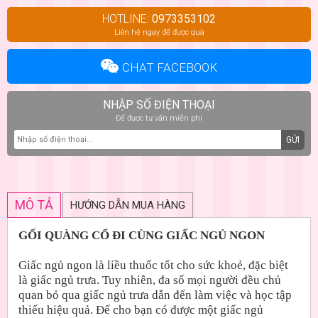
HOTLINE:
0973353102
Liên hệ ngay để được quà
CHAT FACEBOOK
NHẬP SỐ ĐIỆN THOẠI
Để được tư vấn miễn phí
GỬI
MÔ TẢ
HƯỚNG DẪN MUA HÀNG
GỐI QUÀNG CỔ ĐI CÙNG GIẤC NGỦ NGON
Giấc ngủ ngon là liều thuốc tốt cho sức khoẻ, đặc biệt
là giấc ngủ trưa. Tuy nhiên, đa số mọi người đều chủ
quan bỏ qua giấc ngủ trưa dẫn đến làm việc và học tập
thiếu hiệu quả. Để cho bạn có được một giấc ngủ