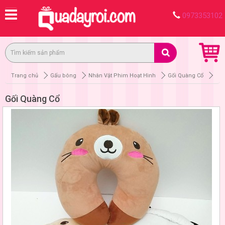
0973353102
Trang chủ
Gấu bông
Nhân Vật Phim Hoạt Hình
Gối Quàng Cổ
Gối Quàng Cổ