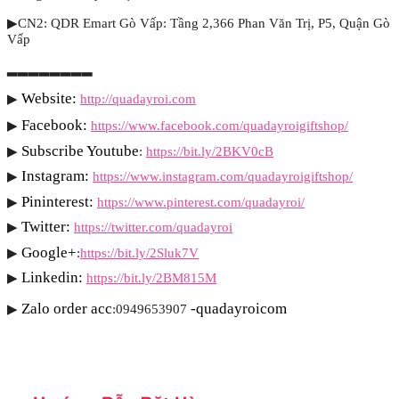
▶CN2: QDR Emart Gò Vấp: Tầng 2,366 Phan Văn Trị, P5, Quận Gò
Vấp
▂▂▂▂▂▂▂▂
Website: 
▶
http://quadayroi.com
Facebook:
▶
https://www.facebook.com/quadayroigiftshop/
Subscribe Youtube
▶
: 
https://bit.ly/2BKV0cB
Instagram:
▶
https://www.instagram.com/quadayroigiftshop/
Pininterest:
▶
https://www.pinterest.com/quadayroi/
Twitter:
▶
https://twitter.com/quadayroi
Google+
▶
:
https://bit.ly/2Sluk7V
Linkedin:
▶
https://bit.ly/2BM815M
Zalo order acc
-quadayroicom
▶
:0949653907 