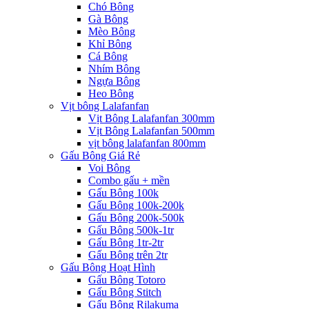
Chó Bông
Gà Bông
Mèo Bông
Khỉ Bông
Cá Bông
Nhím Bông
Ngựa Bông
Heo Bông
Vịt bông Lalafanfan
Vịt Bông Lalafanfan 300mm
Vịt Bông Lalafanfan 500mm
vịt bông lalafanfan 800mm
Gấu Bông Giá Rẻ
Voi Bông
Combo gấu + mền
Gấu Bông 100k
Gấu Bông 100k-200k
Gấu Bông 200k-500k
Gấu Bông 500k-1tr
Gấu Bông 1tr-2tr
Gấu Bông trên 2tr
Gấu Bông Hoạt Hình
Gấu Bông Totoro
Gấu Bông Stitch
Gấu Bông Rilakuma