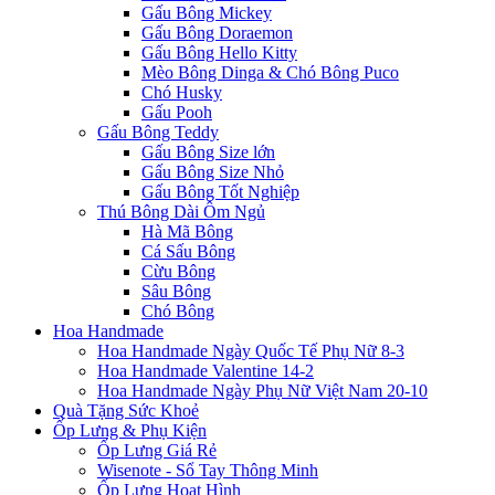
Gấu Bông Mickey
Gấu Bông Doraemon
Gấu Bông Hello Kitty
Mèo Bông Dinga & Chó Bông Puco
Chó Husky
Gấu Pooh
Gấu Bông Teddy
Gấu Bông Size lớn
Gấu Bông Size Nhỏ
Gấu Bông Tốt Nghiệp
Thú Bông Dài Ôm Ngủ
Hà Mã Bông
Cá Sấu Bông
Cừu Bông
Sâu Bông
Chó Bông
Hoa Handmade
Hoa Handmade Ngày Quốc Tế Phụ Nữ 8-3
Hoa Handmade Valentine 14-2
Hoa Handmade Ngày Phụ Nữ Việt Nam 20-10
Quà Tặng Sức Khoẻ
Ốp Lưng & Phụ Kiện
Ốp Lưng Giá Rẻ
Wisenote - Sổ Tay Thông Minh
Ốp Lưng Hoạt Hình