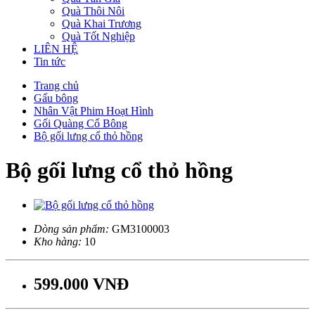
Quà Thôi Nôi
Quà Khai Trương
Quà Tốt Nghiệp
LIÊN HỆ
Tin tức
Trang chủ
Gấu bông
Nhân Vật Phim Hoạt Hình
Gối Quàng Cổ Bông
Bộ gối lưng cổ thỏ hồng
Bộ gối lưng cổ thỏ hồng
Dòng sản phẩm:
GM3100003
Kho hàng:
10
599.000 VNĐ