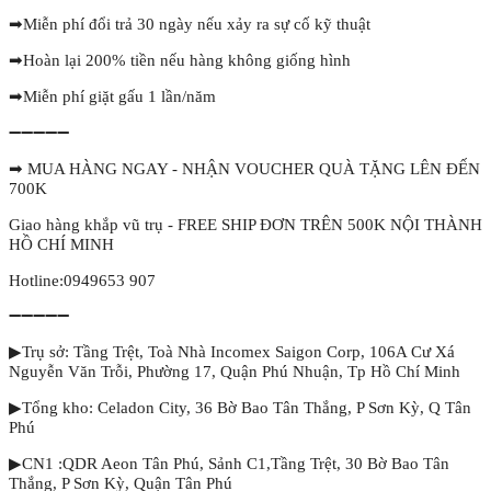
➡
Miễn phí đổi trả 30 ngày nếu xảy ra sự cố kỹ thuật
➡
Hoàn lại 200% tiền nếu hàng không giống hình
➡
Miễn phí giặt gấu 1 lần/năm
➖➖➖➖➖
➡
MUA HÀNG NGAY - NHẬN VOUCHER QUÀ TẶNG LÊN ĐẾN
700K
Giao hàng khắp vũ trụ - FREE SHIP ĐƠN TRÊN 500K NỘI THÀNH
HỒ CHÍ MINH
Hotline:0949653 907
➖➖➖➖➖
▶Trụ sở: Tầng Trệt, Toà Nhà Incomex Saigon Corp, 106A Cư Xá
Nguyễn Văn Trỗi, Phường 17, Quận Phú Nhuận, Tp Hồ Chí Minh
▶Tổng kho: Celadon City, 36 Bờ Bao Tân Thắng, P Sơn Kỳ, Q Tân
Phú
▶CN1 :QDR Aeon Tân Phú, Sảnh C1,Tầng Trệt, 30 Bờ Bao Tân
Thắng, P Sơn Kỳ, Quận Tân Phú