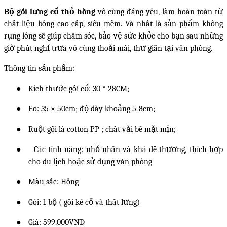
Bộ gối lưng cổ thỏ hồng
vô cùng đáng yêu, làm hoàn toàn từ
chất liệu bông cao cấp, siêu mềm. Và nhất là sản phẩm không
rụng lông sẽ giúp chăm sóc, bảo vệ sức khỏe cho bạn sau những
giờ phút nghỉ trưa vô cùng thoải mái, thư giãn tại văn phòng.
Thông tin sản phẩm:
●
Kích thước gối cổ: 30 * 28CM;
●
Eo: 35 × 50cm; độ dày khoảng 5-8cm;
●
Ruột gối là cotton PP ; chất vải bề mặt mịn;
●
Các tính năng: nhỏ nhắn và khá dễ thương, thích hợp
cho du lịch hoặc sử dụng văn phòng
●
Màu sắc: Hồng
●
Gói: 1 bộ ( gối kê cổ và thắt lưng)
●
Giá: 599.000VNĐ