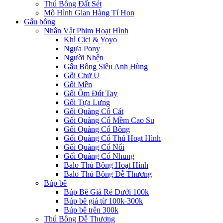
Thú Bông Đất Sét
Mô Hình Gian Hàng Tí Hon
Gấu bông
Nhân Vật Phim Hoạt Hình
Khỉ Cici & Yoyo
Ngựa Pony
Người Nhện
Gấu Bông Siêu Anh Hùng
Gỗi Chữ U
Gối Mền
Gối Ôm Đút Tay
Gối Tựa Lưng
Gối Quàng Cổ Cát
Gối Quàng Cổ Mềm Cao Su
Gối Quàng Cổ Bông
Gối Quàng Cổ Thú Hoạt Hình
Gối Quàng Cổ Nổi
Gối Quàng Cổ Nhung
Balo Thú Bông Hoạt Hình
Balo Thú Bông Dễ Thương
Búp bê
Búp Bê Giá Rẻ Dưới 100k
Búp bê giá từ 100k-300k
Búp bê trên 300k
Thú Bông Dễ Thương