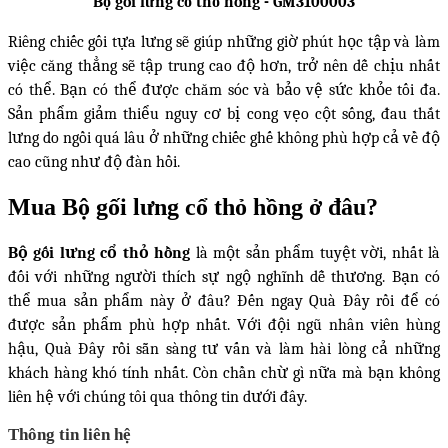
Bộ gối lưng cổ thỏ hồng -
GM3100003
Riêng chiếc gối tựa lưng sẽ giúp những giờ phút học tập và làm
việc căng thẳng sẽ tập trung cao độ hơn, trở nên dễ chịu nhất
có thể. Bạn có thể được chăm sóc và bảo vệ sức khỏe tối đa.
Sản phẩm giảm thiểu nguy cơ bị cong vẹo cột sống, đau thắt
lưng do ngồi quá lâu ở những chiếc ghế không phù hợp cả về độ
cao cũng như độ đàn hồi.
Mua Bộ gối lưng cổ thỏ hồng ở đâu?
Bộ gối lưng cổ thỏ hồng
là một sản phẩm tuyệt vời, nhất là
đối với những người thích sự ngộ nghĩnh dễ thương. Bạn có
thể mua sản phẩm này ở đâu? Đến ngay Quà Đây rồi để có
được sản phẩm phù hợp nhất. Với đội ngũ nhân viên hùng
hậu, Quà Đây rồi sẵn sàng tư vấn và làm hài lòng cả những
khách hàng khó tính nhất. Còn chần chừ gì nữa mà bạn không
liên hệ với chúng tôi qua thông tin dưới đây.
Thông tin liên hệ