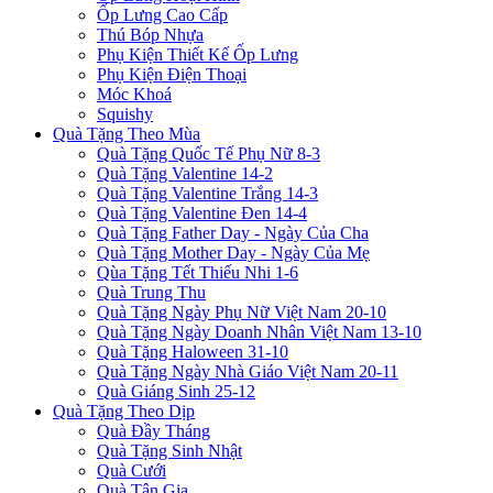
Ốp Lưng Cao Cấp
Thú Bóp Nhựa
Phụ Kiện Thiết Kế Ốp Lưng
Phụ Kiện Điện Thoại
Móc Khoá
Squishy
Quà Tặng Theo Mùa
Quà Tặng Quốc Tế Phụ Nữ 8-3
Quà Tặng Valentine 14-2
Quà Tặng Valentine Trắng 14-3
Quà Tặng Valentine Đen 14-4
Quà Tặng Father Day - Ngày Của Cha
Quà Tặng Mother Day - Ngày Của Mẹ
Qùa Tặng Tết Thiếu Nhi 1-6
Quà Trung Thu
Quà Tặng Ngày Phụ Nữ Việt Nam 20-10
Quà Tặng Ngày Doanh Nhân Việt Nam 13-10
Quà Tặng Haloween 31-10
Quà Tặng Ngày Nhà Giáo Việt Nam 20-11
Quà Giáng Sinh 25-12
Quà Tặng Theo Dịp
Quà Đầy Tháng
Quà Tặng Sinh Nhật
Quà Cưới
Quà Tân Gia