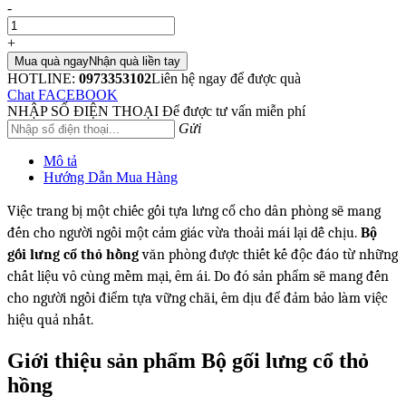
-
+
Mua quà ngay
Nhận quà liền tay
HOTLINE:
0973353102
Liên hệ ngay để được quà
Chat FACEBOOK
NHẬP SỐ ĐIỆN THOẠI
Để được tư vấn miễn phí
Gửi
Mô tả
Hướng Dẫn Mua Hàng
Việc trang bị một chiếc gối tựa lưng cổ cho dân phòng sẽ mang
đến cho người ngồi một cảm giác vừa thoải mái lại dễ chịu.
Bộ
gối lưng cổ thỏ hồng
văn phòng được thiết kế độc đáo từ những
chất liệu vô cùng mềm mại, êm ái. Do đó sản phẩm sẽ mang đến
cho người ngồi điểm tựa vững chãi, êm dịu để đảm bảo làm việc
hiệu quả nhất.
Giới thiệu sản phẩm Bộ gối lưng cổ thỏ
hồng