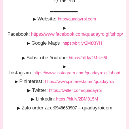
Q Tân Phú
▂▂▂▂▂▂▂▂
Website:
▶
http://quadayroi.com
▶
Facebook:
https://www.facebook.com/quadayroigiftshop/
Google Maps
▶
:
https://bit.ly/2MtXfYH
Subscribe Youtube
▶
:
https://bit.ly/2MnjH5I
▶
Instagram:
https://www.instagram.com/quadayroigiftshop/
Pininterest:
▶
https://www.pinterest.com/quadayroi/
Twitter:
▶
https://twitter.com/quadayroi
Linkedin:
▶
https://bit.ly/2BM815M
Zalo order acc
– quadayroicom
▶
:0949653907