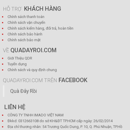
KHÁCH HÀNG
HỖ TRỢ
Chính sách thanh toán
Chính sách vận chuyển
Chính sách kiểm hàng, đổi trả, hoàn tiền
Chính sách bảo hành
Chính sách bảo mật
QUADAYROI.COM
VỀ
Giới Thiệu QDR
Tuyển dụng
Chính sách và quy định chung
FACEBOOK
QUADAYROI.COM TRÊN
Quà Đây Rồi
LIÊN HỆ
CÔNG TY TNHH IMADO VIỆT NAM
Đkkd: 0312663108 do sở KH&ĐT TP.HCM cấp ngày: 26/02/2014
Địa chỉ thương nhân: 54 Trương Quốc Dung, P. 10, Q. Phú Nhuận, TP.Hồ