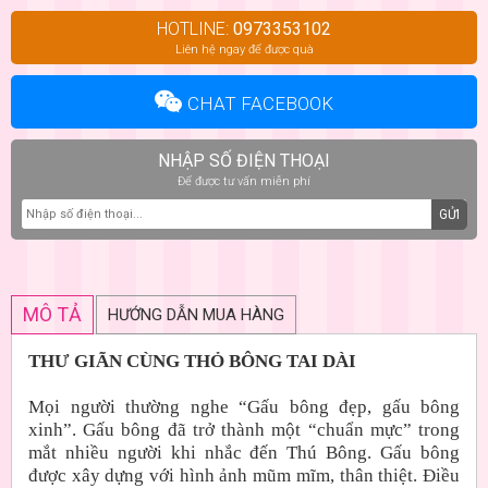
HOTLINE:
0973353102
Liên hệ ngay để được quà
CHAT FACEBOOK
NHẬP SỐ ĐIỆN THOẠI
Để được tư vấn miễn phí
GỬI
MÔ TẢ
HƯỚNG DẪN MUA HÀNG
THƯ GIÃN CÙNG THỎ BÔNG TAI DÀI
Mọi người thường nghe “Gấu bông đẹp, gấu bông
xinh”. Gấu bông đã trở thành một “chuẩn mực” trong
mắt nhiều người khi nhắc đến Thú Bông. Gấu bông
được xây dựng với hình ảnh mũm mĩm, thân thiệt. Điều