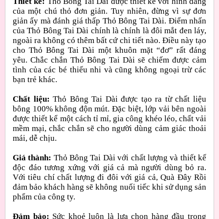
Thiết kế:
Thỏ Bông Tai Dài được thiết kế với hình dáng
của một chú thỏ đơn giản. Tuy nhiên, đừng vì sự đơn
giản ấy mà đánh giá thấp Thỏ Bông Tai Dài. Điểm nhấn
của Thỏ Bông Tai Dài chính là chính là đôi mắt đen láy,
ngoài ra không có thêm bất cứ chi tiết nào. Điều này tạo
cho Thỏ Bông Tai Dài một khuôn mặt “đơ” rất đáng
yêu. Chắc chắn Thỏ Bông Tai Dài sẽ chiếm được cảm
tình của các bé thiếu nhi và cũng không ngoại trừ các
bạn trẻ khác.
Chất liệu:
Thỏ Bông Tai Dài được tạo ra từ chất liệu
bông 100% không độn mút. Đặc biệt, lớp vải bên ngoài
được thiết kể một cách tỉ mỉ, gia công khéo léo, chất vải
mềm mại, chắc chắn sẽ cho người dùng cảm giác thoải
mái, dễ chịu.
Giá thành:
Thỏ Bông Tai Dài với chất lượng và thiết kế
độc đáo tương xứng với giá cả mà người dùng bỏ ra.
Với tiêu chí chất lượng đi đôi với giá cả, Quà Đây Rồi
đảm bảo khách hàng sẽ không nuối tiếc khi sử dụng sản
phẩm của công ty.
Đảm bảo:
Sức khoẻ luôn là lựa chọn hàng đầu trong