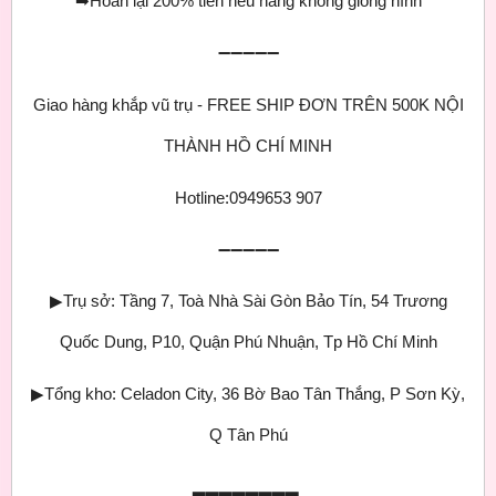
➡
Hoàn lại 200% tiền nếu hàng không giống hình
➖➖➖➖➖
Giao hàng khắp vũ trụ - FREE SHIP ĐƠN TRÊN 500K NỘI
THÀNH HỒ CHÍ MINH
Hotline:0949653 907
➖➖➖➖➖
▶
Trụ sở: Tầng 7, Toà Nhà Sài Gòn Bảo Tín, 54 Trương
Quốc Dung, P10, Quận Phú Nhuận, Tp Hồ Chí Minh
▶
Tổng kho: Celadon City, 36 Bờ Bao Tân Thắng, P Sơn Kỳ,
Q Tân Phú
▂▂▂▂▂▂▂▂