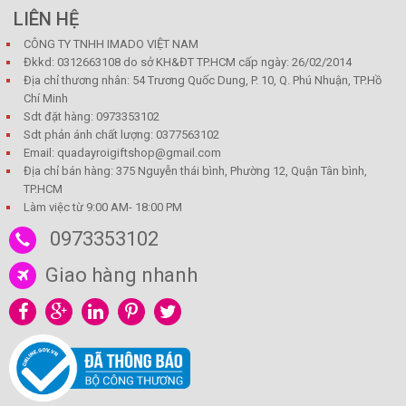
LIÊN HỆ
CÔNG TY TNHH IMADO VIỆT NAM
Đkkd: 0312663108 do sở KH&ĐT TP.HCM cấp ngày: 26/02/2014
Địa chỉ thương nhân: 54 Trương Quốc Dung, P. 10, Q. Phú Nhuận, TP.Hồ
Chí Minh
Sdt đặt hàng: 0973353102
Sdt phản ánh chất lượng: 0377563102
Email: quadayroigiftshop@gmail.com
Địa chỉ bán hàng: 375 Nguyễn thái bình, Phường 12, Quận Tân bình,
TP.HCM
Làm việc từ 9:00 AM- 18:00 PM
0973353102
Giao hàng nhanh