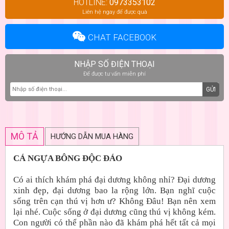
HOTLINE:
0973353102
Liên hệ ngay để được quà
CHAT FACEBOOK
NHẬP SỐ ĐIỆN THOẠI
Để được tư vấn miễn phí
GỬI
MÔ TẢ
HƯỚNG DẪN MUA HÀNG
CÁ NGỰA BÔNG ĐỘC ĐÁO
Có ai thích khám phá đại dương không nhỉ? Đại dương
xinh đẹp, đại dương bao la rộng lớn. Bạn nghĩ cuộc
sống trên cạn thú vị hơn ư? Không Đâu! Bạn nên xem
lại nhé. Cuộc sống ở đại dương cũng thú vị không kém.
Con người có thể phần nào đã khám phá hết tất cả mọi