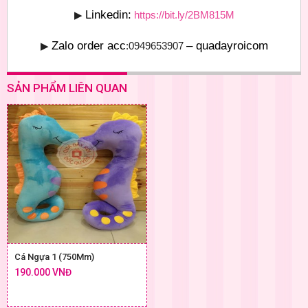
Linkedin:
▶
https://bit.ly/2BM815M
Zalo order acc
– quadayroicom
▶
:0949653907
SẢN PHẨM LIÊN QUAN
Cá Ngựa 1 (750Mm)
190.000 VNĐ