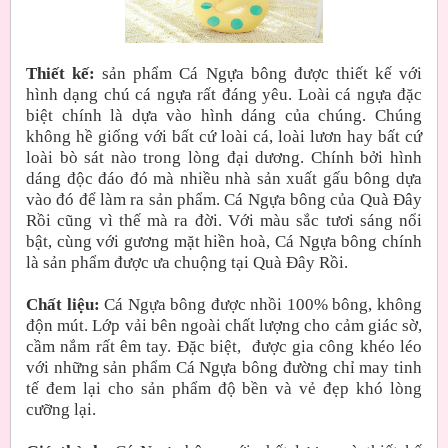
Thiết kế:
sản phẩm Cá Ngựa bông được thiết kế với
hình dạng chú cá ngựa rất đáng yêu. Loài cá ngựa đặc
biệt chính là dựa vào hình dáng của chúng. Chúng
không hề giống với bất cứ loài cá, loài lươn hay bất cứ
loài bò sát nào trong lòng đại dương. Chính bởi hình
dáng độc đáo đó mà nhiều nhà sản xuất gấu bông dựa
vào đó để làm ra sản phẩm. Cá Ngựa bông của Quà Đây
Rồi cũng vì thế mà ra đời. Với màu sắc tươi sáng nổi
bật, cùng với gương mặt hiền hoà, Cá Ngựa bông chính
là sản phẩm được ưa chuộng tại Quà Đây Rồi.
Chất liệu:
Cá Ngựa bông được nhồi 100% bông, không
độn mút. Lớp vải bên ngoài chất lượng cho cảm giác sờ,
cầm nắm rất êm tay. Đặc biệt, được gia công khéo léo
với những sản phẩm Cá Ngựa bông đường chỉ may tinh
tế đem lại cho sản phẩm độ bền và vẻ đẹp khó lòng
cưỡng lại.