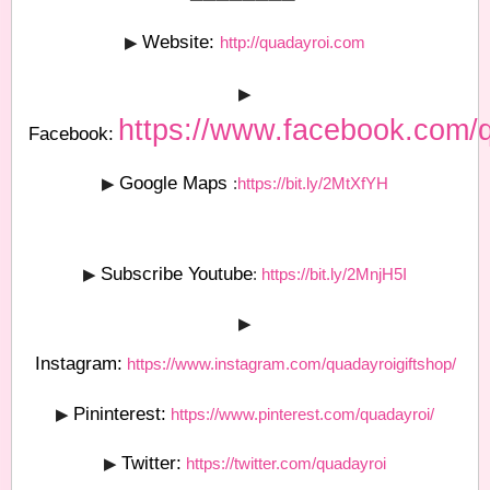
Website:
▶
http://quadayroi.com
▶
https://www.facebook.com/q
Facebook:
Google Maps
▶
:
https://bit.ly/2MtXfYH
Subscribe Youtube
▶
:
https://bit.ly/2MnjH5I
▶
Instagram:
https://www.instagram.com/quadayroigiftshop/
Pininterest:
▶
https://www.pinterest.com/quadayroi/
Twitter:
▶
https://twitter.com/quadayroi