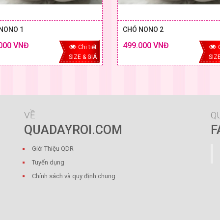
NONO 1
CHÓ NONO 2
000 VNĐ
499.000 VNĐ
Chi tiết
SIZE & GIÁ
SIZE
VỀ
Q
QUADAYROI.COM
F
Giới Thiệu QDR
Tuyển dụng
Chính sách và quy định chung