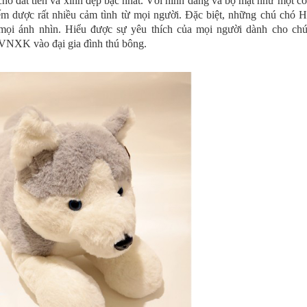
ó đắt tiền và xinh đẹp bậc nhất. Với hình dáng và bộ mặt như một co
hiếm dược rất nhiều cảm tình từ mọi người. Đặc biệt, những chú chó 
mọi ánh nhìn. Hiểu được sự yêu thích của mọi người dành cho ch
VNXK vào đại gia đình thú bông.