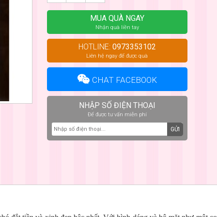
MUA QUÀ NGAY
Nhận quà liền tay
HOTLINE:
0973353102
Liên hệ ngay để được quà
CHAT FACEBOOK
NHẬP SỐ ĐIỆN THOẠI
Để được tư vấn miễn phí
GỬI