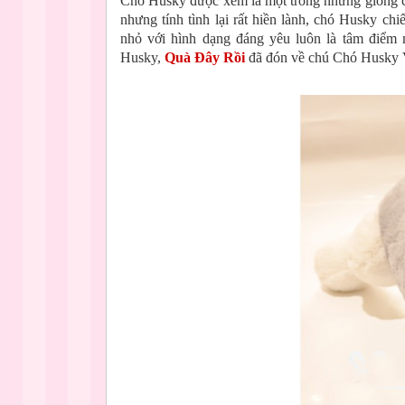
Chó Husky được xem là một trong những giống ch
nhưng tính tình lại rất hiền lành, chó Husky c
nhỏ với hình dạng đáng yêu luôn là tâm điểm 
Husky,
Quà Đây Rồi
đã đón về chú Chó Husky 