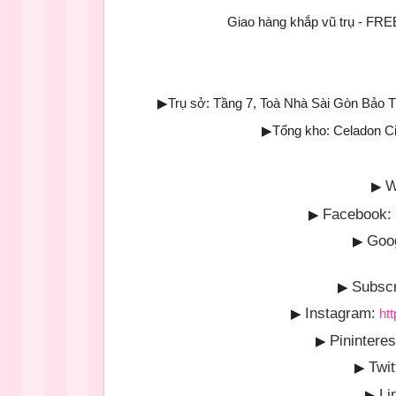
Giao hàng khắp vũ trụ - 
▶
Trụ sở: Tầng 7, Toà Nhà Sài Gòn Bảo 
▶
Tổng kho: Celadon C
W
▶
Facebook:
▶
Goo
▶
Subscr
▶
Instagram:
▶
ht
Pininteres
▶
Twit
▶
Li
▶