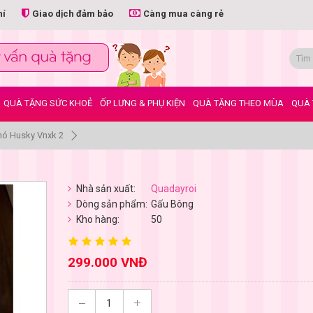
hí
Giao dịch đảm bảo
Càng mua càng rẻ
QUÀ TẶNG SỨC KHOẺ
ỐP LƯNG & PHỤ KIỆN
QUÀ TẶNG THEO MÙA
QUÀ 
hó Husky Vnxk 2
Nhà sản xuất:
Quadayroi
Dòng sản phẩm:
Gấu Bông
Kho hàng:
50
299.000 VNĐ