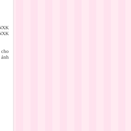
VNXK
VNXK
 cho
 ảnh