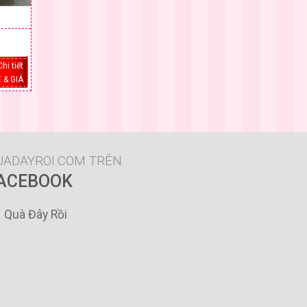
Chi tiết
 & GIÁ
UADAYROI.COM TRÊN
ACEBOOK
Quà Đây Rồi