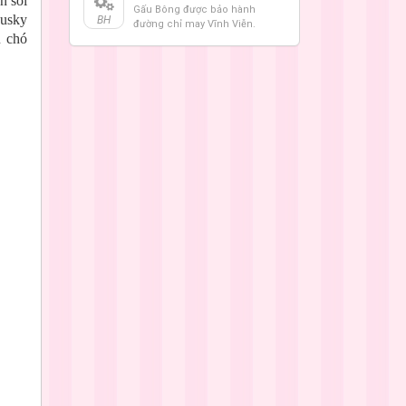
n sói
Gấu Bông được bảo hành
Husky
BH
đường chỉ may Vĩnh Viễn.
ú chó