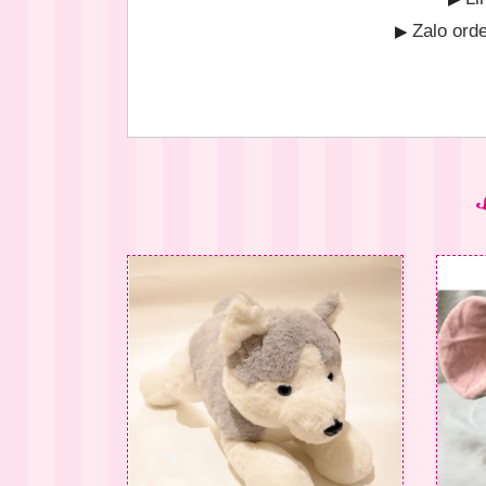
Zalo ord
▶