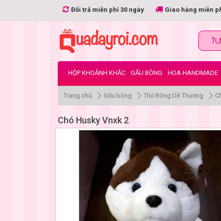
Đỗi trả miễn phí 30 ngày
Giao hàng miễn p
HỘP KHOẢNH KHẮC
GẤU BÔNG
HOA HANDMADE
Trang chủ
Gấu bông
Thú Bông Dễ Thương
C
Chó Husky Vnxk 2