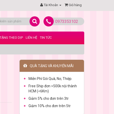
Tài Khoản
Giỏ hàng
0973353102
TẶNG THEO DỊP
LIÊN HỆ
TIN TỨC
QUÀ TẶNG VÀ KHUYẾN MÃI
Miễn Phí Gói Quà, Nơ, Thiệp.
Free Ship đơn >500k nội thành
HCM (<6Km)
Giảm 5% cho đơn trên 3tr
Giảm 10% cho đơn trên 5tr