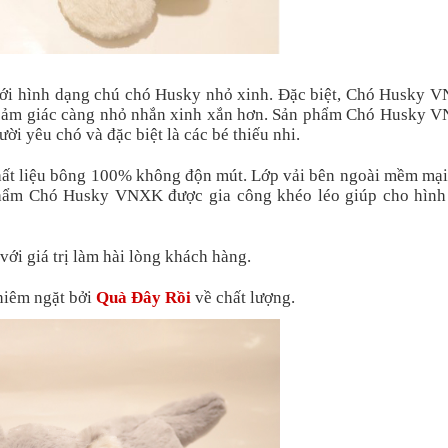
ới hình dạng chú chó Husky nhỏ xinh. Đặc biệt, Chó Husky 
 cảm giác càng nhỏ nhắn xinh xắn hơn. Sản phẩm Chó Husky 
ời yêu chó và đặc biệt là các bé thiếu nhi.
t liệu bông 100% không độn mút. Lớp vải bên ngoài mềm mại
phẩm Chó Husky VNXK được gia công khéo léo giúp cho hình
ới giá trị làm hài lòng khách hàng.
hiêm ngặt bởi
Quà Đây Rồi
về chất lượng.