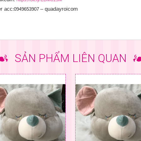
er acc
– quadayroicom
:0949653907
SẢN PHẨM LIÊN QUAN