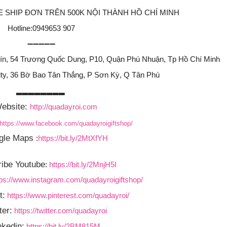
FREE SHIP ĐƠN TRÊN 500K NỘI THÀNH HỒ CHÍ MINH
Hotline:0949653 907
➖➖➖➖➖
Tín, 54 Trương Quốc Dung, P10, Quận Phú Nhuận, Tp Hồ Chí Minh
ity, 36 Bờ Bao Tân Thắng, P Sơn Kỳ, Q Tân Phú
▂▂▂▂▂▂▂▂
ebsite:
http://quadayroi.com
https://www.facebook.com/quadayroigiftshop/
gle Maps
:
https://bit.ly/2MtXfYH
ibe Youtube
:
https://bit.ly/2MnjH5I
tps://www.instagram.com/quadayroigiftshop/
t:
https://www.pinterest.com/quadayroi/
ter:
https://twitter.com/quadayroi
nkedin:
https://bit.ly/2BM815M