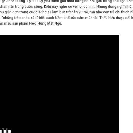
à
gấu nhồi bông
. Tại sao lại yêu thích
gấu nhồi bông
nhỉ? Vì
gấu bông
cho bạn cảm
chán nản trong cuộc sống. Điều này nghe có vẻ hơi con nít. Nhưng đừng nghĩ nhữ
hứ giản đơn trong cuộc sống sẽ làm bạn trở nên vui vẻ, tựa như con trẻ chỉ thích 
 “những trẻ con to xác” biết cách kiềm chế xúc cảm mà thôi. Thấu hiểu được nỗi 
c bạn mẫu sản phẩm
Heo Hồng Mặt Ngố
.