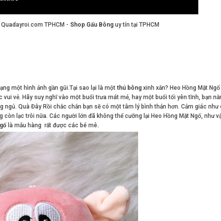
i Quadayroi.com TPHCM -
Shop Gấu Bông
uy tín tại TPHCM
dạng một hình ảnh gần gũi.Tại sao lại là một
thú bông
xinh xắn? Heo Hồng Mặt Ngố
c vui vẻ. Hãy suy nghĩ vào một buổi trưa mát mẻ, hay một buổi tối yên tĩnh, bạn n
 ngủ. Quà Đây Rồi chắc chắn bạn sẽ có một tâm lý bình thản hơn. Cảm giác như
còn lạc trôi nữa. Các người lớn đã không thể cưỡng lại Heo Hồng Mặt Ngố, như vậ
gố
là mẫu hàng rất được các bé mê
.