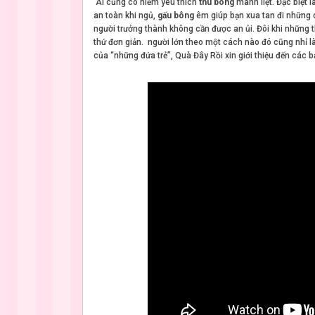
Ai cũng có niềm yêu thích
thú bông
mãnh liệt. Đặc biệt l
an toàn khi ngủ,
gấu bông
êm giúp bạn xua tan đi những 
người trưởng thành không cần được an ủi. Đôi khi những t
thứ đơn giản. người lớn theo một cách nào đó cũng nhỉ là
của “những đứa trẻ”, Quà Đây Rồi xin giới thiệu đến cá