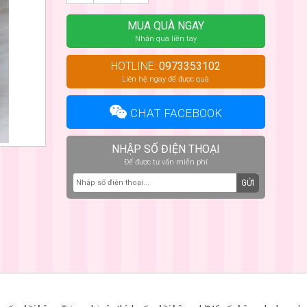
MUA QUÀ NGAY
Nhận quà liền tay
HOTLINE:
0973353102
Liên hệ ngay để được quà
CHAT FACEBOOK
NHẬP SỐ ĐIỆN THOẠI
Để được tư vấn miễn phí
GỬI