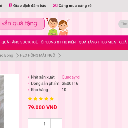
hí
Giao dịch đảm bảo
Càng mua càng rẻ
QUÀ TẶNG SỨC KHOẺ
ỐP LƯNG & PHỤ KIỆN
QUÀ TẶNG THEO MÙA
QUÀ 
eo Bông
HEO HỒNG MẶT NGỐ
Nhà sản xuất:
Quadayroi
Dòng sản phẩm:
GB00116
Kho hàng:
10
79.000 VNĐ