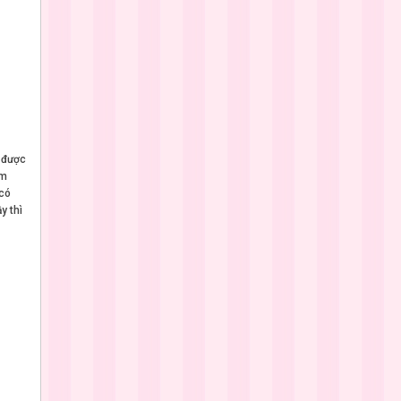
 được
ằm
 có
y thì