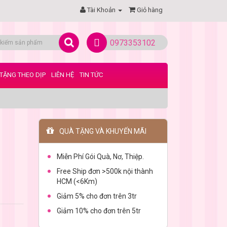
Tài Khoản
Giỏ hàng
0973353102
TẶNG THEO DỊP
LIÊN HỆ
TIN TỨC
QUÀ TẶNG VÀ KHUYẾN MÃI
Miễn Phí Gói Quà, Nơ, Thiệp.
Free Ship đơn >500k nội thành
HCM (<6Km)
Giảm 5% cho đơn trên 3tr
Giảm 10% cho đơn trên 5tr