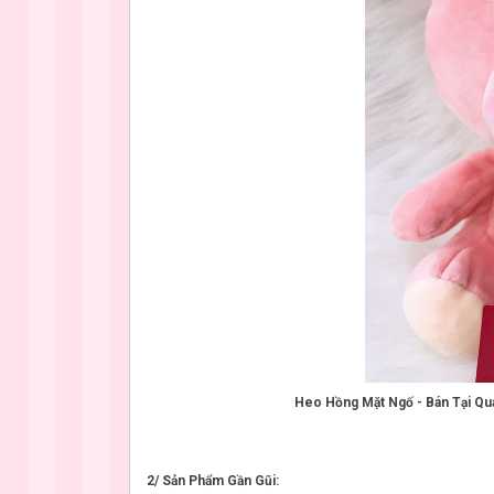
Heo Hồng Mặt Ngố - Bán Tại Q
2/ Sản Phẩm Gần Gũi: