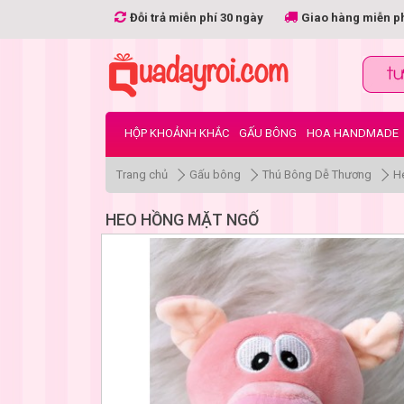
Đỗi trả miễn phí 30 ngày
Giao hàng miễn p
HỘP KHOẢNH KHẮC
GẤU BÔNG
HOA HANDMADE
Trang chủ
Gấu bông
Thú Bông Dễ Thương
H
HEO HỒNG MẶT NGỐ