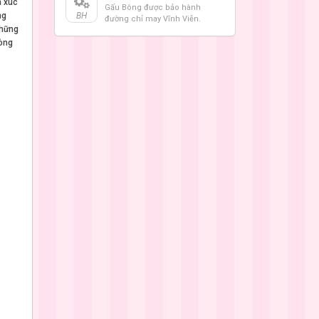
 xúc
Gấu Bông được bảo hành
ng
BH
đường chỉ may Vĩnh Viễn.
những
lòng