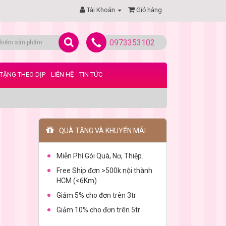
Tài Khoản
Giỏ hàng
0973353102
TẶNG THEO DỊP
LIÊN HỆ
TIN TỨC
QUÀ TẶNG VÀ KHUYẾN MÃI
Miễn Phí Gói Quà, Nơ, Thiệp.
Free Ship đơn >500k nội thành
HCM (<6Km)
Giảm 5% cho đơn trên 3tr
Giảm 10% cho đơn trên 5tr