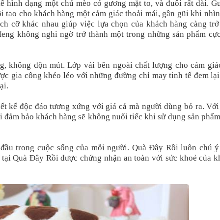
 hình dạng một chú mèo có gương mặt to, và đuôi rất dài. G
i tao cho khách hàng một cảm giác thoải mái, gần gũi khi nhì
ch cỡ khác nhau giúp việc lựa chọn của khách hàng càng trở
eng không nghi ngờ trở thành một trong những sản phẩm cực
 không độn mút. Lớp vải bên ngoài chất lượng cho cảm giác
ợc gia công khéo léo với những đường chỉ may tinh tế đem lại
ại.
ết kế độc đáo tương xứng với giá cả mà người dùng bỏ ra. Với
Rồi đảm bảo khách hàng sẽ không nuối tiếc khi sử dụng sản phẩ
 đầu trong cuộc sống của mỗi người. Quà Đây Rồi luôn chú ý
 tại Quà Đây Rồi được chứng nhận an toàn với sức khoẻ của k