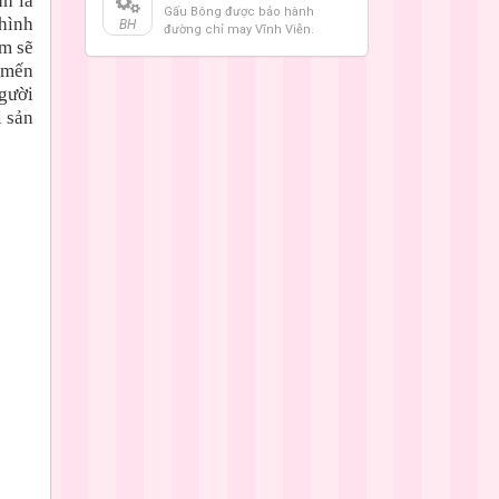
nh là
Gấu Bông được bảo hành
hình
BH
đường chỉ may Vĩnh Viễn.
ôm sẽ
u mến
gười
i sản