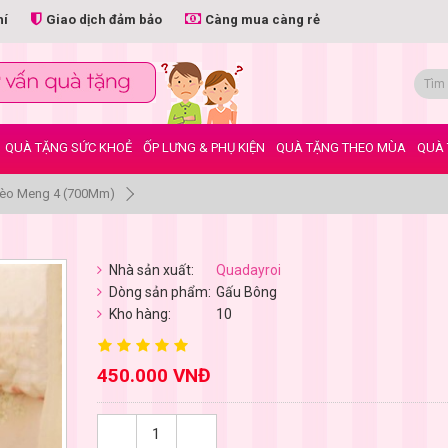
hí
Giao dịch đảm bảo
Càng mua càng rẻ
QUÀ TẶNG SỨC KHOẺ
ỐP LƯNG & PHỤ KIỆN
QUÀ TẶNG THEO MÙA
QUÀ 
èo Meng 4 (700Mm)
Nhà sản xuất:
Quadayroi
Dòng sản phẩm:
Gấu Bông
Kho hàng:
10
450.000 VNĐ