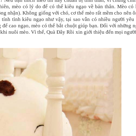
? Nếu bạn thích mèo thì hãy chuẩn bị tinh thần, vì chúng chí
hiên, mèo có lý do để có thể kiêu ngạo về bản thân. Mèo có 
công nhận). Không giống với chó, cơ thể mèo rất mềm cho nên 
 tính tình kiêu ngạo như vậy, tại sao vẫn có nhiều người yê
đế cao ngạo, mèo có thể bắt chuột giúp bạn. Đối với những n
t khi nuôi mèo. Vì thế, Quà Đây Rồi xin giới thiệu đến mọi ngườ