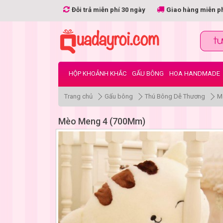
Đỗi trả miễn phí 30 ngày
Giao hàng miễn p
HỘP KHOẢNH KHẮC
GẤU BÔNG
HOA HANDMADE
Trang chủ
Gấu bông
Thú Bông Dễ Thương
M
Mèo Meng 4 (700Mm)