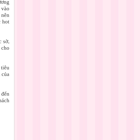
ương
n vào
 nên
 hot
 sờ,
 cho
 tiêu
m của
 đến
hách