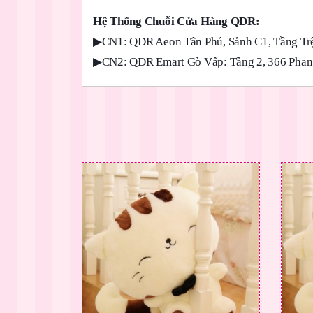
Hệ Thống Chuỗi Cửa Hàng QDR:
▶
CN1: QDR Aeon Tân Phú, Sảnh C1, Tầng Trệ
▶
CN2: QDR Emart Gò Vấp: Tầng 2, 366 Phan 