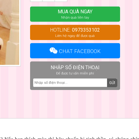
MUA QUÀ NGAY
Nhận quà liền tay
HOTLINE:
0973353102
Liên hệ ngay để được quà
CHAT FACEBOOK
NHẬP SỐ ĐIỆN THOẠI
Để được tư vấn miễn phí
GỬI