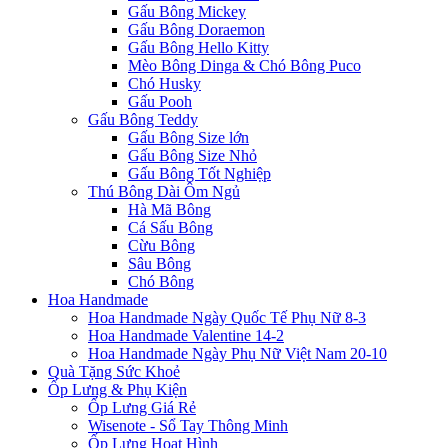
Gấu Bông Mickey
Gấu Bông Doraemon
Gấu Bông Hello Kitty
Mèo Bông Dinga & Chó Bông Puco
Chó Husky
Gấu Pooh
Gấu Bông Teddy
Gấu Bông Size lớn
Gấu Bông Size Nhỏ
Gấu Bông Tốt Nghiệp
Thú Bông Dài Ôm Ngủ
Hà Mã Bông
Cá Sấu Bông
Cừu Bông
Sâu Bông
Chó Bông
Hoa Handmade
Hoa Handmade Ngày Quốc Tế Phụ Nữ 8-3
Hoa Handmade Valentine 14-2
Hoa Handmade Ngày Phụ Nữ Việt Nam 20-10
Quà Tặng Sức Khoẻ
Ốp Lưng & Phụ Kiện
Ốp Lưng Giá Rẻ
Wisenote - Sổ Tay Thông Minh
Ốp Lưng Hoạt Hình