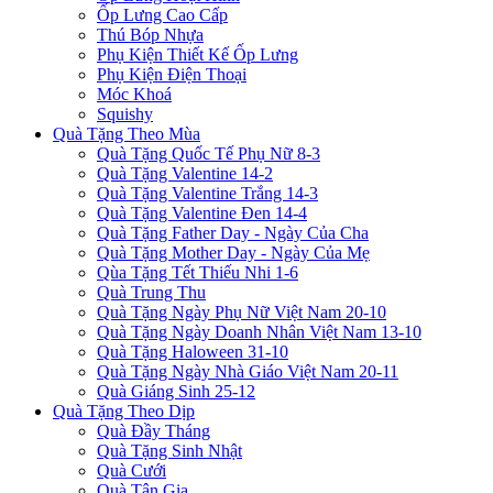
Ốp Lưng Cao Cấp
Thú Bóp Nhựa
Phụ Kiện Thiết Kế Ốp Lưng
Phụ Kiện Điện Thoại
Móc Khoá
Squishy
Quà Tặng Theo Mùa
Quà Tặng Quốc Tế Phụ Nữ 8-3
Quà Tặng Valentine 14-2
Quà Tặng Valentine Trắng 14-3
Quà Tặng Valentine Đen 14-4
Quà Tặng Father Day - Ngày Của Cha
Quà Tặng Mother Day - Ngày Của Mẹ
Qùa Tặng Tết Thiếu Nhi 1-6
Quà Trung Thu
Quà Tặng Ngày Phụ Nữ Việt Nam 20-10
Quà Tặng Ngày Doanh Nhân Việt Nam 13-10
Quà Tặng Haloween 31-10
Quà Tặng Ngày Nhà Giáo Việt Nam 20-11
Quà Giáng Sinh 25-12
Quà Tặng Theo Dịp
Quà Đầy Tháng
Quà Tặng Sinh Nhật
Quà Cưới
Quà Tân Gia