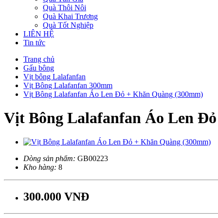
Quà Thôi Nôi
Quà Khai Trương
Quà Tốt Nghiệp
LIÊN HỆ
Tin tức
Trang chủ
Gấu bông
Vịt bông Lalafanfan
Vịt Bông Lalafanfan 300mm
Vịt Bông Lalafanfan Áo Len Đỏ + Khăn Quàng (300mm)
Vịt Bông Lalafanfan Áo Len Đ
Dòng sản phẩm:
GB00223
Kho hàng:
8
300.000 VNĐ