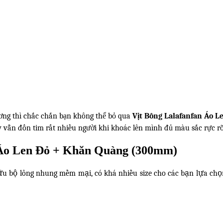
ương thì chắc chắn bạn không thể bỏ qua
Vịt Bông Lalafanfan Áo 
 vẫn đốn tim rất nhiều người khi khoác lên mình đủ màu sắc rực rỡ
n Áo Len Đỏ + Khăn Quàng (300mm)
u bộ lông nhung mềm mại, có khá nhiều size cho các bạn lựa chọn