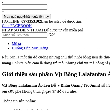
-
+
Mua quà ngay
Nhận quà liền tay
HOTLINE:
0973353102
Liên hệ ngay để được quà
Chat FACEBOOK
NHẬP SỐ ĐIỆN THOẠI
Để được tư vấn miễn phí
Gửi
Mô tả
Hướng Dẫn Mua Hàng
Nếu bạn là một tín đồ cuồng những chú thú nhồi bông siêu dễ th
mạng. Chỉ với biểu cảm là đang trề môi nhưng chú vịt má hồng này
Giới thiệu sản phẩm Vịt Bông Lalafanfa
Vịt Bông Lalafanfan Áo Len Đỏ + Khăn Quàng (300mm)
sở hữ
ôm cực phê không thua gì gấu 37 độ đâu nhé.
Thông tin sản phẩm: