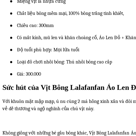
●
Miệng vịt là nhựa cứng
●
Chất liệu bông mềm mại, 100% bông trắng tinh khiết,
●
Chiều cao: 300mm
●
Có mắt kính, mũ len và khăn choàng cổ, Áo Len Đỏ + Khă
●
Độ tuổi phù hợp: Mọi lứa tuổi
●
Loại đồ chơi nhồi bông: Thú nhồi bông cao cấp
●
Giá: 300.000
Sức hút của Vịt Bông Lalafanfan Áo Len
Với khuôn mặt mập mạp, ú nu cùng 2 má hồng xinh xắn và đôi môi
vẻ dễ thương và ngộ nghĩnh của chú vịt này.
Không giống với những bé gấu bông khác, Vịt Bông Lalafanfan Áo