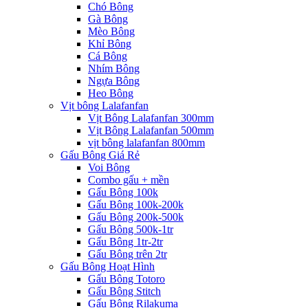
Chó Bông
Gà Bông
Mèo Bông
Khỉ Bông
Cá Bông
Nhím Bông
Ngựa Bông
Heo Bông
Vịt bông Lalafanfan
Vịt Bông Lalafanfan 300mm
Vịt Bông Lalafanfan 500mm
vịt bông lalafanfan 800mm
Gấu Bông Giá Rẻ
Voi Bông
Combo gấu + mền
Gấu Bông 100k
Gấu Bông 100k-200k
Gấu Bông 200k-500k
Gấu Bông 500k-1tr
Gấu Bông 1tr-2tr
Gấu Bông trên 2tr
Gấu Bông Hoạt Hình
Gấu Bông Totoro
Gấu Bông Stitch
Gấu Bông Rilakuma