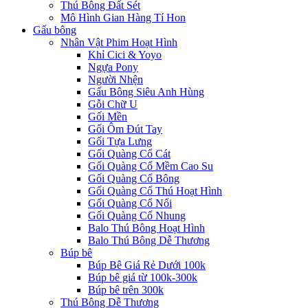
Thú Bông Đất Sét
Mô Hình Gian Hàng Tí Hon
Gấu bông
Nhân Vật Phim Hoạt Hình
Khỉ Cici & Yoyo
Ngựa Pony
Người Nhện
Gấu Bông Siêu Anh Hùng
Gỗi Chữ U
Gối Mền
Gối Ôm Đút Tay
Gối Tựa Lưng
Gối Quàng Cổ Cát
Gối Quàng Cổ Mềm Cao Su
Gối Quàng Cổ Bông
Gối Quàng Cổ Thú Hoạt Hình
Gối Quàng Cổ Nổi
Gối Quàng Cổ Nhung
Balo Thú Bông Hoạt Hình
Balo Thú Bông Dễ Thương
Búp bê
Búp Bê Giá Rẻ Dưới 100k
Búp bê giá từ 100k-300k
Búp bê trên 300k
Thú Bông Dễ Thương