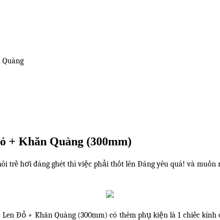
n Quàng
 Đỏ + Khăn Quàng (300mm)
 trề hơi đáng ghét thì việc phải thốt lên Đáng yêu quá! và muốn r
 Len Đỏ + Khăn Quàng (300mm) có thêm phụ kiện là 1 chiếc kính c